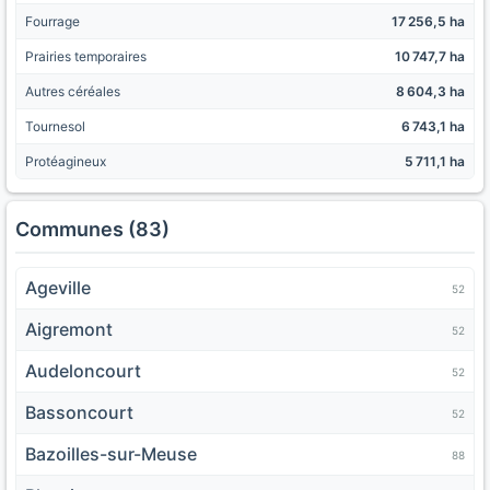
Fourrage
17 256,5 ha
Prairies temporaires
10 747,7 ha
Autres céréales
8 604,3 ha
Tournesol
6 743,1 ha
Protéagineux
5 711,1 ha
Communes (83)
Ageville
52
Aigremont
52
Audeloncourt
52
Bassoncourt
52
Bazoilles-sur-Meuse
88