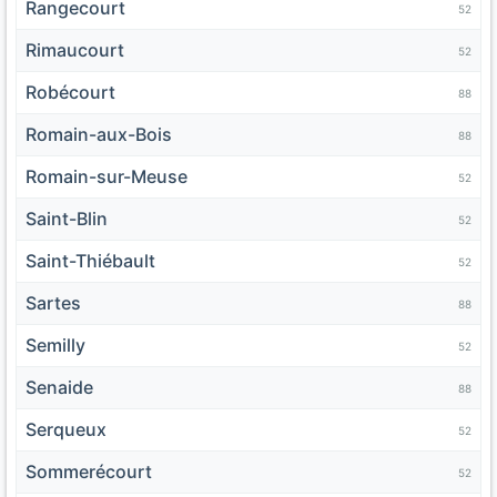
Rangecourt
52
Rimaucourt
52
Robécourt
88
Romain-aux-Bois
88
Romain-sur-Meuse
52
Saint-Blin
52
Saint-Thiébault
52
Sartes
88
Semilly
52
Senaide
88
Serqueux
52
Sommerécourt
52