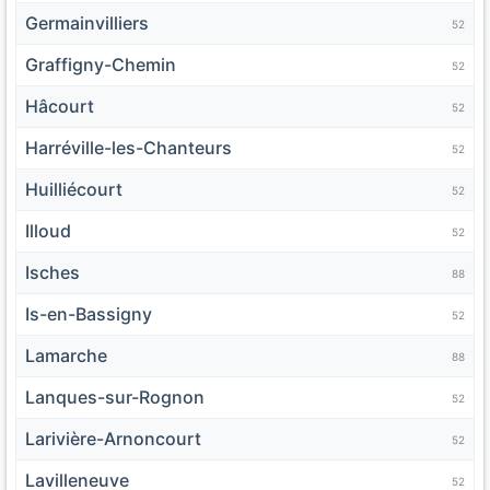
Germainvilliers
52
Graffigny-Chemin
52
Hâcourt
52
Harréville-les-Chanteurs
52
Huilliécourt
52
Illoud
52
Isches
88
Is-en-Bassigny
52
Lamarche
88
Lanques-sur-Rognon
52
Larivière-Arnoncourt
52
Lavilleneuve
52