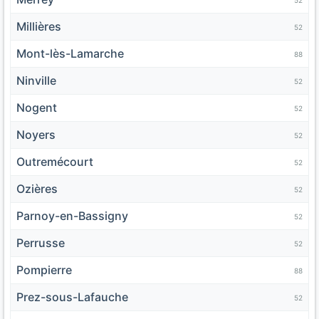
Millières
52
Mont-lès-Lamarche
88
Ninville
52
Nogent
52
Noyers
52
Outremécourt
52
Ozières
52
Parnoy-en-Bassigny
52
Perrusse
52
Pompierre
88
Prez-sous-Lafauche
52