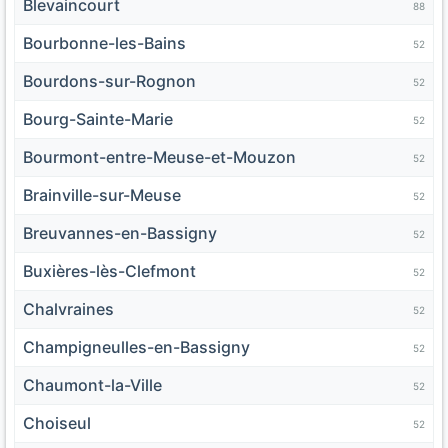
Blevaincourt
88
Bourbonne-les-Bains
52
Bourdons-sur-Rognon
52
Bourg-Sainte-Marie
52
Bourmont-entre-Meuse-et-Mouzon
52
Brainville-sur-Meuse
52
Breuvannes-en-Bassigny
52
Buxières-lès-Clefmont
52
Chalvraines
52
Champigneulles-en-Bassigny
52
Chaumont-la-Ville
52
Choiseul
52