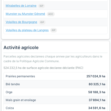
Mirabelles de Lorraine
IGP
Munster ou Munster Géromé
AOC
Volailles de Bourgogne
IGP
Volailles du plateau de Langres
IGP
Activité agricole
Parcelles agricoles declarees chaque annee par les agriculteurs dans le
cadre de la Politique Agricole Commune.
524 232,5 ha de surface agricole declaree déclarée (PAC)
Prairies permanentes
257 024,9 ha
Blé tendre
80 325,1 ha
Orge
58 188,3 ha
Maïs grain et ensilage
37 894,1 ha
Colza
34 591,6 ha