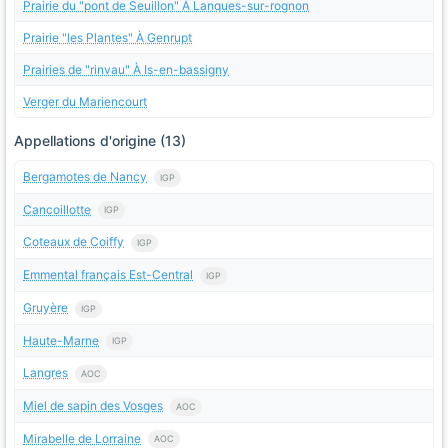
Prairie du "pont de Seuillon" À Lanques-sur-rognon
Prairie "les Plantes" À Genrupt
Prairies de "rinvau" À Is-en-bassigny
Verger du Mariencourt
Appellations d'origine (13)
Bergamotes de Nancy
IGP
Cancoillotte
IGP
Coteaux de Coiffy
IGP
Emmental français Est-Central
IGP
Gruyère
IGP
Haute-Marne
IGP
Langres
AOC
Miel de sapin des Vosges
AOC
Mirabelle de Lorraine
AOC