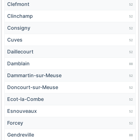
Clefmont
52
Clinchamp
52
Consigny
52
Cuves
52
Daillecourt
52
Damblain
88
Dammartin-sur-Meuse
52
Doncourt-sur-Meuse
52
Ecot-la-Combe
52
Esnouveaux
52
Forcey
52
Gendreville
88