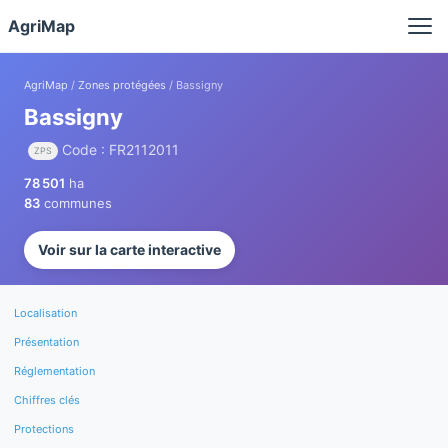
Panneau de gestion des cookies
AgriMap
AgriMap
/
Zones protégées
/ Bassigny
Bassigny
Code : FR2112011
ZPS
78 501
ha
83
communes
Voir sur la carte interactive
Localisation
Présentation
Réglementation
Chiffres clés
Protections