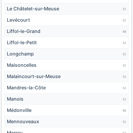
Le Châtelet-sur-Meuse
52
Levécourt
52
Liffol-le-Grand
88
Liffol-le-Petit
52
Longchamp
52
Maisoncelles
52
Malaincourt-sur-Meuse
52
Mandres-la-Côte
52
Manois
52
Médonville
88
Mennouveaux
52
Merrey
52