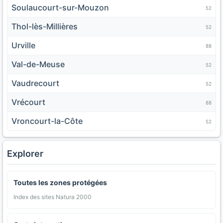
Soulaucourt-sur-Mouzon
52
Thol-lès-Millières
52
Urville
88
Val-de-Meuse
52
Vaudrecourt
52
Vrécourt
88
Vroncourt-la-Côte
52
Explorer
Toutes les zones protégées
Index des sites Natura 2000