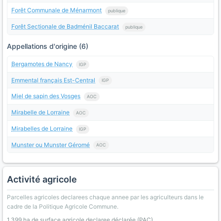
Forêt Communale de Ménarmont
publique
Forêt Sectionale de Badménil Baccarat
publique
Appellations d'origine (6)
Bergamotes de Nancy
IGP
Emmental français Est-Central
IGP
Miel de sapin des Vosges
AOC
Mirabelle de Lorraine
AOC
Mirabelles de Lorraine
IGP
Munster ou Munster Géromé
AOC
Activité agricole
Parcelles agricoles declarees chaque annee par les agriculteurs dans le
cadre de la Politique Agricole Commune.
1 399 ha de surface agricole declaree déclarée (PAC)