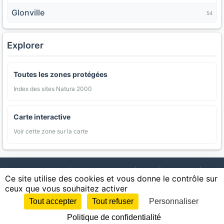
Glonville
54
Explorer
Toutes les zones protégées
Index des sites Natura 2000
Carte interactive
Voir cette zone sur la carte
AgriMap — Données agricoles ouvertes
|
Carte
|
Communes
|
Ce site utilise des cookies et vous donne le contrôle sur
Appellations
|
Regions
|
Cultures
|
Zones protégées
|
Forets
|
ceux que vous souhaitez activer
Littoral
|
Espaces naturels
|
Statistiques
|
Contact
|
Mentions légales
|
Confidentialite
|
CGU
|
CGV
|
Cookies
Tout accepter
Tout refuser
Personnaliser
Sources : IGN, INSEE, Météo-France, SAFER, INRAE, BRGM, INAO, Ministère de
Politique de confidentialité
l'Agriculture