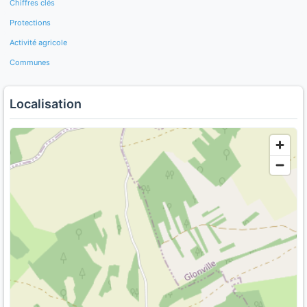
Chiffres clés
Protections
Activité agricole
Communes
Localisation