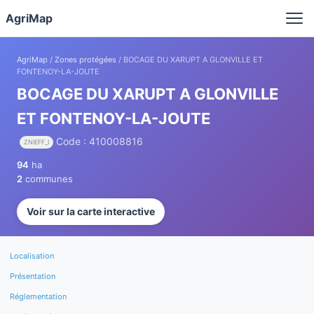
Panneau de gestion des cookies
AgriMap
AgriMap
/
Zones protégées
/ BOCAGE DU XARUPT A GLONVILLE ET
FONTENOY-LA-JOUTE
BOCAGE DU XARUPT A GLONVILLE
ET FONTENOY-LA-JOUTE
Code : 410008816
ZNIEFF_I
94
ha
2
communes
Voir sur la carte interactive
Localisation
Présentation
Réglementation