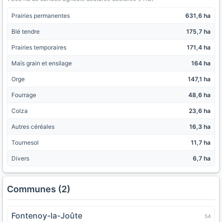
Prairies permanentes
631,6 ha
Blé tendre
175,7 ha
Prairies temporaires
171,4 ha
Maïs grain et ensilage
164 ha
Orge
147,1 ha
Fourrage
48,6 ha
Colza
23,6 ha
Autres céréales
16,3 ha
Tournesol
11,7 ha
Divers
6,7 ha
Communes (2)
Fontenoy-la-Joûte
54