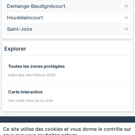
Demange-Baudignécourt
55
Houdelaincourt
55
Saint-Joire
55
Explorer
Toutes les zones protégées
Index des sites Natura 2000
Carte interactive
Voir cette zone sur la carte
AgriMap — Données agricoles ouvertes
|
Carte
|
Communes
|
Ce site utilise des cookies et vous donne le contrôle sur
Appellations
|
Regions
|
Cultures
|
Zones protégées
|
Forets
|