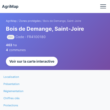
Panneau de gestion des cookies
AgriMap
AgriMap
/
Zones protégées
/ Bois de Demange, Saint-Joire
Bois de Demange, Saint-Joire
Code : FR4100180
ZSC
463
ha
4
communes
Voir sur la carte interactive
Localisation
Présentation
Réglementation
Chiffres clés
Protections