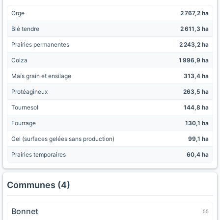
Orge
2 767,2 ha
Blé tendre
2 611,3 ha
Prairies permanentes
2 243,2 ha
Colza
1 996,9 ha
Maïs grain et ensilage
313,4 ha
Protéagineux
263,5 ha
Tournesol
144,8 ha
Fourrage
130,1 ha
Gel (surfaces gelées sans production)
99,1 ha
Prairies temporaires
60,4 ha
Communes (4)
Bonnet
55