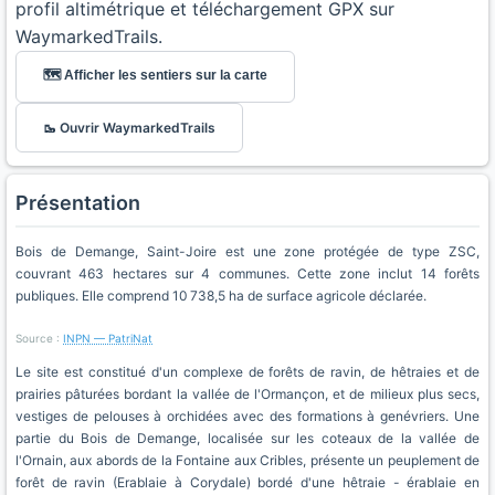
profil altimétrique et téléchargement GPX sur
WaymarkedTrails.
🗺️ Afficher les sentiers sur la carte
🥾 Ouvrir WaymarkedTrails
Présentation
Bois de Demange, Saint-Joire est une zone protégée de type ZSC,
couvrant 463 hectares sur 4 communes. Cette zone inclut 14 forêts
publiques. Elle comprend 10 738,5 ha de surface agricole déclarée.
Source :
INPN — PatriNat
Le site est constitué d'un complexe de forêts de ravin, de hêtraies et de
prairies pâturées bordant la vallée de l'Ormançon, et de milieux plus secs,
vestiges de pelouses à orchidées avec des formations à genévriers. Une
partie du Bois de Demange, localisée sur les coteaux de la vallée de
l'Ornain, aux abords de la Fontaine aux Cribles, présente un peuplement de
forêt de ravin (Erablaie à Corydale) bordé d'une hêtraie - érablaie en