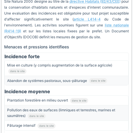
Site Natura 2000 designe au titre de la
directive Habitats (92/43/CEE)
pour
la conservation d'habitats naturels et d'especes d'interet communautaire.
Une evaluation des incidences est obligatoire pour tout projet susceptible
d'affecter significativement le site (
article L414-4
du Code de
l'environnement). Les activites soumises figurent sur une
liste nationale
(R414-19)
et sur les listes locales fixees par le prefet. Un Document
d'Objectifs (DOCOB) definit les mesures de gestion du site.
Menaces et pressions identifiees
Incidence forte
Mise en culture (y compris augmentation de la surface agricole)
dans le site
Abandon de systèmes pastoraux, sous-pâturage
dans le site
Incidence moyenne
Plantation forestière en milieu ouvert
dans le site
Pollution des eaux de surfaces (limniques et terrestres, marines et
saumâtres)
dans le site
Pâturage intensif
dans le site