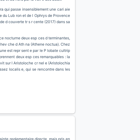
era qui passe insensiblement une cari aie
g e du Lub ron et de l Ophrys de Provence
e d couverte tr s r cente (2017) dans sa
pace nocturne deux esp ces d terminantes,
 Chev che d Ath na (Athene noctua). Chez
e est repr sent e par le P lobate cultrip
mprennent deux esp ces remarquables : la
t sur l Aristoloche cr nel e (Aristolochia
ssez localis e, qui se rencontre dans les
inte reglementaire directe, mais pris en