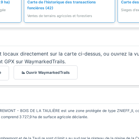
,9 ha)
Carte de l'historique des transactions
Carte des 
foncières (42)
égée
Sieges d'ex
Ventes de terrains agricoles et forestiers
et locaux directement sur la carte ci-dessus, ou ouvrez la v
nt GPX sur WaymarkedTrails.
🥾 Ouvrir WaymarkedTrails
e
ONT - BOIS DE LA TAULIÈRE est une zone protégée de type ZNIEFF_II, cou
le comprend 3 727,9 ha de surface agricole déclarée.
bremont et de la Tauli re sont d limit s au sud par le plateau de la plaine de la Cr