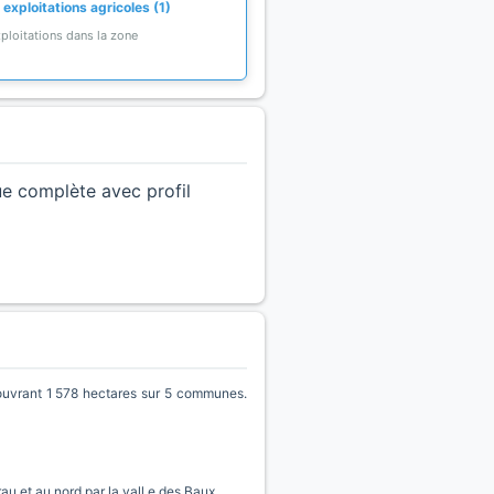
exploitations agricoles (1)
ploitations dans la zone
ue complète avec profil
vrant 1 578 hectares sur 5 communes.
au et au nord par la vall e des Baux.