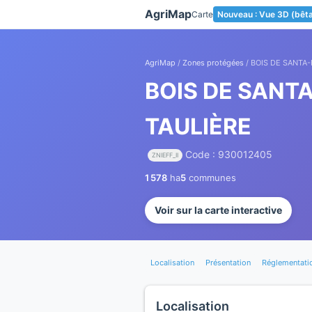
Panneau de gestion des cookies
AgriMap
Carte
Nouveau : Vue 3D (bêt
AgriMap
/
Zones protégées
/ BOIS DE SANTA-
BOIS DE SANTA
TAULIÈRE
Code : 930012405
ZNIEFF_II
1 578
ha
5
communes
Voir sur la carte interactive
Localisation
Présentation
Réglementati
Localisation