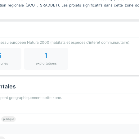
ion regionale (SCOT, SRADDET). Les projets significatifs dans cette zone d
reseau europeen Natura 2000 (habitats et especes d’interet communautaire).
5
1
unes
exploitations
ntales
oupent geographiquement cette zone.
publique