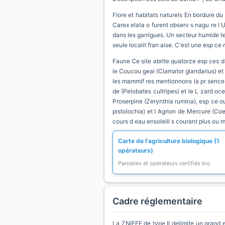
Flore et habitats naturels En bordure du
Carex elata o furent observ s nagu re l 
dans les garrigues. Un secteur humide t
seule localit fran aise. C'est une esp ce
Faune Ce site abrite quatorze esp ces d 
le Coucou geai (Clamator glandarius) et 
les mammif res mentionnons la pr sence d
de (Pelobates cultripes) et le L zard oc
Proserpine (Zerynthia rumina), esp ce oue
pistolochia) et l Agrion de Mercure (Coe
cours d eau ensoleill s courant plus ou m
Carte de l'agriculture biologique (1
opérateurs)
Parcelles et opérateurs certifiés bio
Cadre réglementaire
La ZNIEFF de type II delimite un grand e