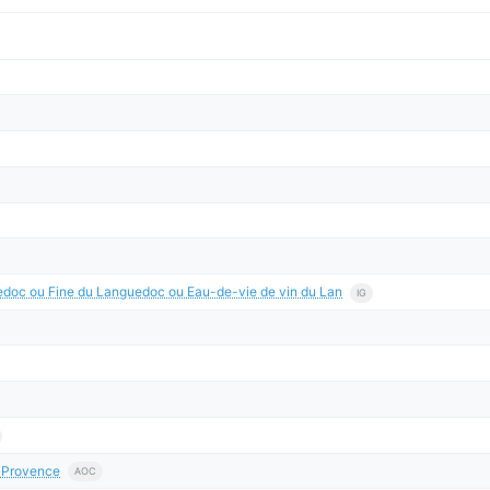
uedoc ou Fine du Languedoc ou Eau-de-vie de vin du Lan
IG
e-Provence
AOC