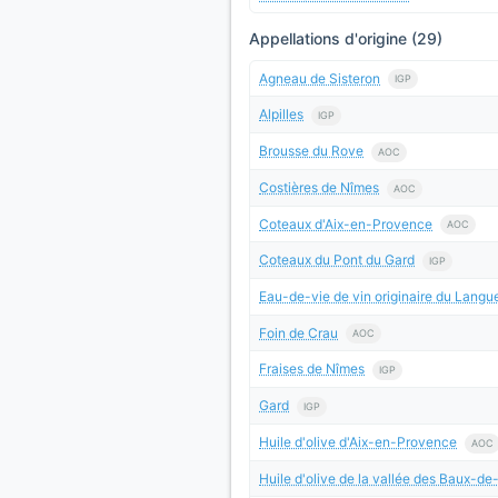
Appellations d'origine (29)
Agneau de Sisteron
IGP
Alpilles
IGP
Brousse du Rove
AOC
Costières de Nîmes
AOC
Coteaux d'Aix-en-Provence
AOC
Coteaux du Pont du Gard
IGP
Eau-de-vie de vin originaire du Lang
Foin de Crau
AOC
Fraises de Nîmes
IGP
Gard
IGP
Huile d'olive d'Aix-en-Provence
AOC
Huile d'olive de la vallée des Baux-d