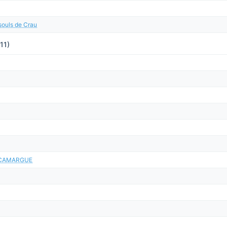
souls de Crau
(11)
 CAMARGUE