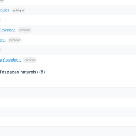
que
illes
publique
Provence
publique
nce
publique
a Castelette
publique
’espaces naturels) (8)