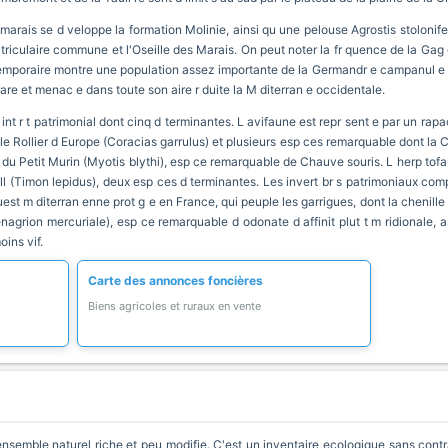
 marais se d veloppe la formation Molinie, ainsi qu une pelouse Agrostis stolonif
Utriculaire commune et l'Oseille des Marais. On peut noter la fr quence de la Ga
emporaire montre une population assez importante de la Germandr e campanul e d
 rare et menac e dans toute son aire r duite la M diterran e occidentale.
int r t patrimonial dont cinq d terminantes. L avifaune est repr sent e par un ra
le Rollier d Europe (Coracias garrulus) et plusieurs esp ces remarquable dont la
u Petit Murin (Myotis blythi), esp ce remarquable de Chauve souris. L herp tofaun
ell (Timon lepidus), deux esp ces d terminantes. Les invert br s patrimoniaux co
st m diterran enne prot g e en France, qui peuple les garrigues, dont la chenille vi
nagrion mercuriale), esp ce remarquable d odonate d affinit plut t m ridionale, a
oins vif.
Carte des annonces foncières
Biens agricoles et ruraux en vente
nsemble naturel riche et peu modifie. C'est un inventaire ecologique sans contra