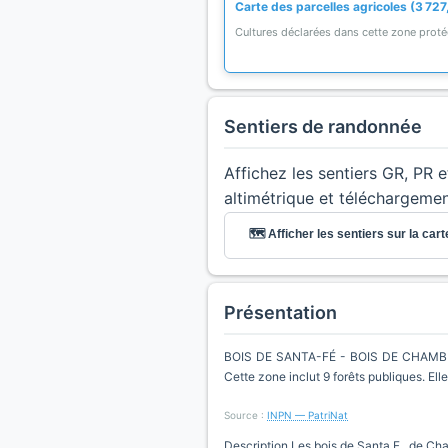
Carte des parcelles agricoles (3 727
Cultures déclarées dans cette zone prot
Sentiers de randonnée
Affichez les sentiers GR, PR 
altimétrique et téléchargeme
🗺️ Afficher les sentiers sur la cart
Présentation
BOIS DE SANTA-FÉ - BOIS DE CHAMBREM
Cette zone inclut 9 forêts publiques. El
Source :
INPN — PatriNat
Description Les bois de Santa F , de Cham