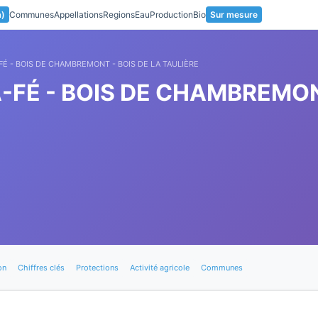
a)
Communes
Appellations
Regions
Eau
Production
Bio
Sur mesure
FÉ - BOIS DE CHAMBREMONT - BOIS DE LA TAULIÈRE
-FÉ - BOIS DE CHAMBREMON
on
Chiffres clés
Protections
Activité agricole
Communes