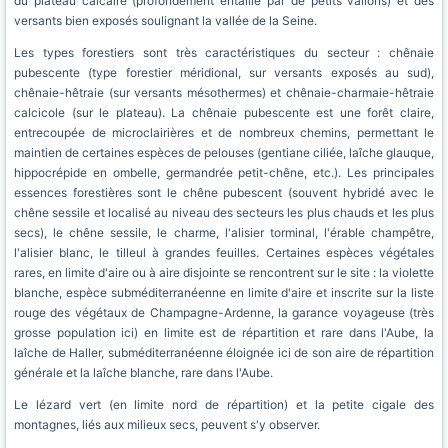
du plateau calcaire (profondément entaillé par de petits vallons) et des
versants bien exposés soulignant la vallée de la Seine.
Les types forestiers sont très caractéristiques du secteur : chênaie
pubescente (type forestier méridional, sur versants exposés au sud),
chênaie-hêtraie (sur versants mésothermes) et chênaie-charmaie-hêtraie
calcicole (sur le plateau). La chênaie pubescente est une forêt claire,
entrecoupée de microclairières et de nombreux chemins, permettant le
maintien de certaines espèces de pelouses (gentiane ciliée, laîche glauque,
hippocrépide en ombelle, germandrée petit-chêne, etc.). Les principales
essences forestières sont le chêne pubescent (souvent hybridé avec le
chêne sessile et localisé au niveau des secteurs les plus chauds et les plus
secs), le chêne sessile, le charme, l'alisier torminal, l'érable champêtre,
l'alisier blanc, le tilleul à grandes feuilles. Certaines espèces végétales
rares, en limite d'aire ou à aire disjointe se rencontrent sur le site : la violette
blanche, espèce subméditerranéenne en limite d'aire et inscrite sur la liste
rouge des végétaux de Champagne-Ardenne, la garance voyageuse (très
grosse population ici) en limite est de répartition et rare dans l'Aube, la
laîche de Haller, subméditerranéenne éloignée ici de son aire de répartition
générale et la laîche blanche, rare dans l'Aube.
Le lézard vert (en limite nord de répartition) et la petite cigale des
montagnes, liés aux milieux secs, peuvent s'y observer.