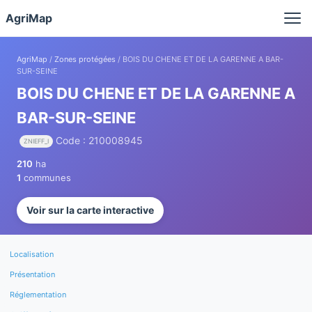
Panneau de gestion des cookies
AgriMap
AgriMap
/
Zones protégées
/ BOIS DU CHENE ET DE LA GARENNE A BAR-
SUR-SEINE
BOIS DU CHENE ET DE LA GARENNE A
BAR-SUR-SEINE
Code : 210008945
ZNIEFF_I
210
ha
1
communes
Voir sur la carte interactive
Localisation
Présentation
Réglementation