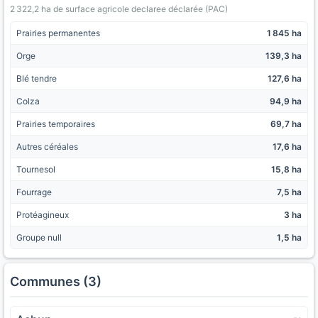
2 322,2 ha de surface agricole declaree déclarée (PAC)
Prairies permanentes
1 845 ha
Orge
139,3 ha
Blé tendre
127,6 ha
Colza
94,9 ha
Prairies temporaires
69,7 ha
Autres céréales
17,6 ha
Tournesol
15,8 ha
Fourrage
7,5 ha
Protéagineux
3 ha
Groupe null
1,5 ha
Communes (3)