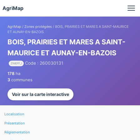
Panneau de gestion des cookies
AgriMap
AgriMap
/
Zones protégées
/ BOIS, PRAIRIES ET MARES A SAINT-MAURICE
ET AUNAY-EN-BAZOIS
BOIS, PRAIRIES ET MARES A SAINT-
MAURICE ET AUNAY-EN-BAZOIS
Code : 260030131
ZNIEFF_I
178
ha
3
communes
Voir sur la carte interactive
Localisation
Présentation
Réglementation