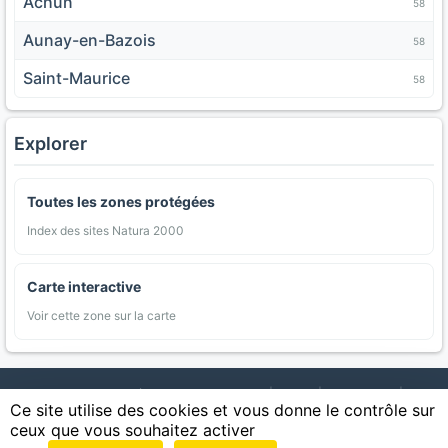
Achun
58
Aunay-en-Bazois
58
Saint-Maurice
58
Explorer
Toutes les zones protégées
Index des sites Natura 2000
Carte interactive
Voir cette zone sur la carte
AgriMap — Données agricoles ouvertes
|
Carte
|
Communes
|
Ce site utilise des cookies et vous donne le contrôle sur
Appellations
|
Regions
|
Cultures
|
Zones protégées
|
Forets
|
ceux que vous souhaitez activer
Littoral
|
Espaces naturels
|
Statistiques
|
Contact
|
Mentions légales