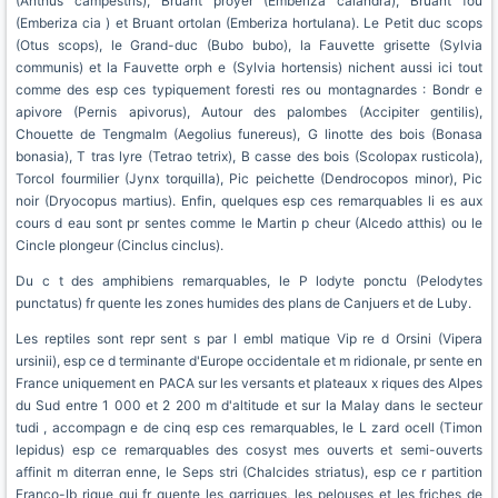
(Anthus campestris), Bruant proyer (Emberiza calandra), Bruant fou
(Emberiza cia ) et Bruant ortolan (Emberiza hortulana). Le Petit duc scops
(Otus scops), le Grand-duc (Bubo bubo), la Fauvette grisette (Sylvia
communis) et la Fauvette orph e (Sylvia hortensis) nichent aussi ici tout
comme des esp ces typiquement foresti res ou montagnardes : Bondr e
apivore (Pernis apivorus), Autour des palombes (Accipiter gentilis),
Chouette de Tengmalm (Aegolius funereus), G linotte des bois (Bonasa
bonasia), T tras lyre (Tetrao tetrix), B casse des bois (Scolopax rusticola),
Torcol fourmilier (Jynx torquilla), Pic peichette (Dendrocopos minor), Pic
noir (Dryocopus martius). Enfin, quelques esp ces remarquables li es aux
cours d eau sont pr sentes comme le Martin p cheur (Alcedo atthis) ou le
Cincle plongeur (Cinclus cinclus).
Du c t des amphibiens remarquables, le P lodyte ponctu (Pelodytes
punctatus) fr quente les zones humides des plans de Canjuers et de Luby.
Les reptiles sont repr sent s par l embl matique Vip re d Orsini (Vipera
ursinii), esp ce d terminante d'Europe occidentale et m ridionale, pr sente en
France uniquement en PACA sur les versants et plateaux x riques des Alpes
du Sud entre 1 000 et 2 200 m d'altitude et sur la Malay dans le secteur
tudi , accompagn e de cinq esp ces remarquables, le L zard ocell (Timon
lepidus) esp ce remarquables des cosyst mes ouverts et semi-ouverts
affinit m diterran enne, le Seps stri (Chalcides striatus), esp ce r partition
Franco-Ib rique qui fr quente les garrigues, les pelouses et les friches de