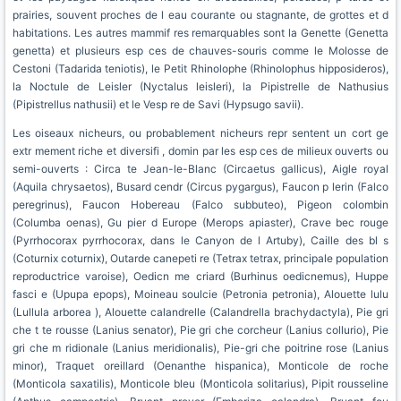
prairies, souvent proches de l eau courante ou stagnante, de grottes et d
habitations. Les autres mammif res remarquables sont la Genette (Genetta
genetta) et plusieurs esp ces de chauves-souris comme le Molosse de
Cestoni (Tadarida teniotis), le Petit Rhinolophe (Rhinolophus hipposideros),
la Noctule de Leisler (Nyctalus leisleri), la Pipistrelle de Nathusius
(Pipistrellus nathusii) et le Vesp re de Savi (Hypsugo savii).
Les oiseaux nicheurs, ou probablement nicheurs repr sentent un cort ge
extr mement riche et diversifi , domin par les esp ces de milieux ouverts ou
semi-ouverts : Circa te Jean-le-Blanc (Circaetus gallicus), Aigle royal
(Aquila chrysaetos), Busard cendr (Circus pygargus), Faucon p lerin (Falco
peregrinus), Faucon Hobereau (Falco subbuteo), Pigeon colombin
(Columba oenas), Gu pier d Europe (Merops apiaster), Crave bec rouge
(Pyrrhocorax pyrrhocorax, dans le Canyon de l Artuby), Caille des bl s
(Coturnix coturnix), Outarde canepeti re (Tetrax tetrax, principale population
reproductrice varoise), Oedicn me criard (Burhinus oedicnemus), Huppe
fasci e (Upupa epops), Moineau soulcie (Petronia petronia), Alouette lulu
(Lullula arborea ), Alouette calandrelle (Calandrella brachydactyla), Pie gri
che t te rousse (Lanius senator), Pie gri che corcheur (Lanius collurio), Pie
gri che m ridionale (Lanius meridionalis), Pie-gri che poitrine rose (Lanius
minor), Traquet oreillard (Oenanthe hispanica), Monticole de roche
(Monticola saxatilis), Monticole bleu (Monticola solitarius), Pipit rousseline