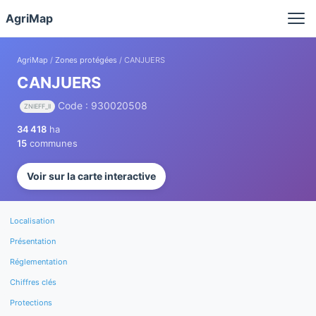
Panneau de gestion des cookies
AgriMap
AgriMap
/
Zones protégées
/ CANJUERS
CANJUERS
Code : 930020508
ZNIEFF_II
34 418
ha
15
communes
Voir sur la carte interactive
Localisation
Présentation
Réglementation
Chiffres clés
Protections