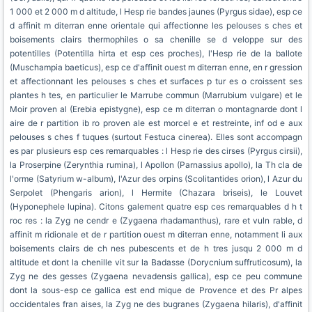
1 000 et 2 000 m d altitude, l Hesp rie bandes jaunes (Pyrgus sidae), esp ce
d affinit m diterran enne orientale qui affectionne les pelouses s ches et
boisements clairs thermophiles o sa chenille se d veloppe sur des
potentilles (Potentilla hirta et esp ces proches), l'Hesp rie de la ballote
(Muschampia baeticus), esp ce d'affinit ouest m diterran enne, en r gression
et affectionnant les pelouses s ches et surfaces p tur es o croissent ses
plantes h tes, en particulier le Marrube commun (Marrubium vulgare) et le
Moir proven al (Erebia epistygne), esp ce m diterran o montagnarde dont l
aire de r partition ib ro proven ale est morcel e et restreinte, inf od e aux
pelouses s ches f tuques (surtout Festuca cinerea). Elles sont accompagn
es par plusieurs esp ces remarquables : l Hesp rie des cirses (Pyrgus cirsii),
la Proserpine (Zerynthia rumina), l Apollon (Parnassius apollo), la Th cla de
l'orme (Satyrium w-album), l'Azur des orpins (Scolitantides orion), l Azur du
Serpolet (Phengaris arion), l Hermite (Chazara briseis), le Louvet
(Hyponephele lupina). Citons galement quatre esp ces remarquables d h t
roc res : la Zyg ne cendr e (Zygaena rhadamanthus), rare et vuln rable, d
affinit m ridionale et de r partition ouest m diterran enne, notamment li aux
boisements clairs de ch nes pubescents et de h tres jusqu 2 000 m d
altitude et dont la chenille vit sur la Badasse (Dorycnium suffruticosum), la
Zyg ne des gesses (Zygaena nevadensis gallica), esp ce peu commune
dont la sous-esp ce gallica est end mique de Provence et des Pr alpes
occidentales fran aises, la Zyg ne des bugranes (Zygaena hilaris), d'affinit