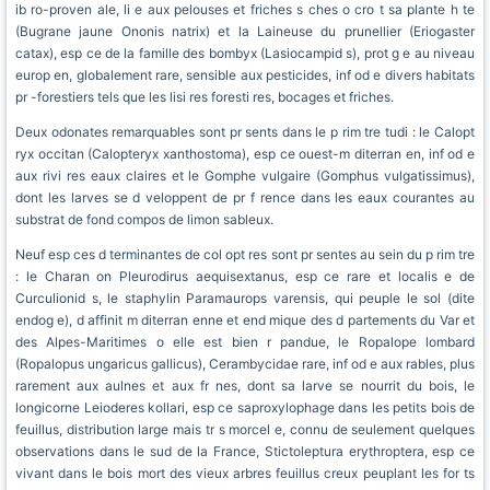
ib ro-proven ale, li e aux pelouses et friches s ches o cro t sa plante h te
(Bugrane jaune Ononis natrix) et la Laineuse du prunellier (Eriogaster
catax), esp ce de la famille des bombyx (Lasiocampid s), prot g e au niveau
europ en, globalement rare, sensible aux pesticides, inf od e divers habitats
pr -forestiers tels que les lisi res foresti res, bocages et friches.
Deux odonates remarquables sont pr sents dans le p rim tre tudi : le Calopt
ryx occitan (Calopteryx xanthostoma), esp ce ouest-m diterran en, inf od e
aux rivi res eaux claires et le Gomphe vulgaire (Gomphus vulgatissimus),
dont les larves se d veloppent de pr f rence dans les eaux courantes au
substrat de fond compos de limon sableux.
Neuf esp ces d terminantes de col opt res sont pr sentes au sein du p rim tre
: le Charan on Pleurodirus aequisextanus, esp ce rare et localis e de
Curculionid s, le staphylin Paramaurops varensis, qui peuple le sol (dite
endog e), d affinit m diterran enne et end mique des d partements du Var et
des Alpes-Maritimes o elle est bien r pandue, le Ropalope lombard
(Ropalopus ungaricus gallicus), Cerambycidae rare, inf od e aux rables, plus
rarement aux aulnes et aux fr nes, dont sa larve se nourrit du bois, le
longicorne Leioderes kollari, esp ce saproxylophage dans les petits bois de
feuillus, distribution large mais tr s morcel e, connu de seulement quelques
observations dans le sud de la France, Stictoleptura erythroptera, esp ce
vivant dans le bois mort des vieux arbres feuillus creux peuplant les for ts