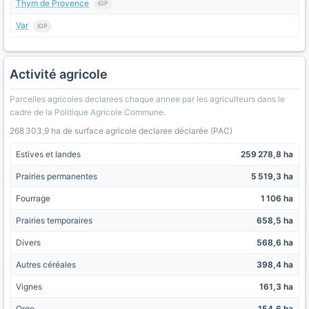
Thym de Provence
IGP
Var
IGP
Activité agricole
Parcelles agricoles declarees chaque annee par les agriculteurs dans le
cadre de la Politique Agricole Commune.
268 303,9 ha de surface agricole declaree déclarée (PAC)
Estives et landes
259 278,8 ha
Prairies permanentes
5 519,3 ha
Fourrage
1 106 ha
Prairies temporaires
658,5 ha
Divers
568,6 ha
Autres céréales
398,4 ha
Vignes
161,3 ha
Orge
154,6 ha