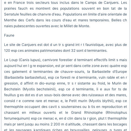
e en France trois secteurs tous inclus dans le Camps de Canjuers. Les
prairies fauch es montrent des populations souvent en bon tat de la
Serratule feuilles de chanvre d'eau. Populations en limite d'aire orientale de
Menthe des Cerfs dans les cours d'eau et mares temporaires. Belles ch
naies pubescentes ouvertes avec le Millet de Monte.
Faune
Le site de Canjuers est dot d un tr s grand int r t faunistique, avec plus de
120 esp ces animales patrimoniales dont 32 sont d terminantes.
Le Loup (Canis lupus), carnivore forestier d terminant effectifs limit s mais
aujourd hui en l g re expansion, est pr sent dans cette zone avec quatre esp
ces galement d terminantes de chauve-souris, la Barbastelle d'Europe
(Barbastella barbastellus), esp ce foresti re d terminante, vuln rable et en r
gression, d affinit m dio-europ enne, tr s r sistante au froid, le Murin de
Bechstein (Myotis bechsteinii), esp ce d terminante, li e aux for ts de
feuillus g es dot es d un sous-bois dense avec des ruisseaux et des mares,
consid r e comme rare et menac e, le Petit murin (Myotis blythii), esp ce
thermophile occupant des cavit s souterraines ou b tis en reproduction et
chassant en milieux ouverts et le Grand Rhinolophe (Rhinolophus
ferrumequinum) esp ce menac e, en d clin dans la r gion, plut t thermophile
mais pr sent jusqu au moins 2 200 m d altitude, chassant dans les bocages
et les paysages karstiques riches en broussailles, pelouses, p tures et