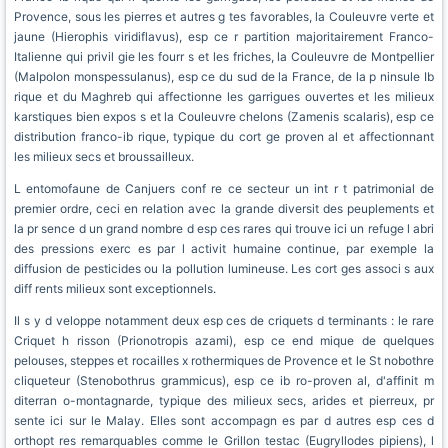
Provence, sous les pierres et autres g tes favorables, la Couleuvre verte et
jaune (Hierophis viridiflavus), esp ce r partition majoritairement Franco-
Italienne qui privil gie les fourr s et les friches, la Couleuvre de Montpellier
(Malpolon monspessulanus), esp ce du sud de la France, de la p ninsule Ib
rique et du Maghreb qui affectionne les garrigues ouvertes et les milieux
karstiques bien expos s et la Couleuvre chelons (Zamenis scalaris), esp ce
distribution franco-ib rique, typique du cort ge proven al et affectionnant
les milieux secs et broussailleux.
L entomofaune de Canjuers conf re ce secteur un int r t patrimonial de
premier ordre, ceci en relation avec la grande diversit des peuplements et
la pr sence d un grand nombre d esp ces rares qui trouve ici un refuge l abri
des pressions exerc es par l activit humaine continue, par exemple la
diffusion de pesticides ou la pollution lumineuse. Les cort ges associ s aux
diff rents milieux sont exceptionnels.
Il s y d veloppe notamment deux esp ces de criquets d terminants : le rare
Criquet h risson (Prionotropis azami), esp ce end mique de quelques
pelouses, steppes et rocailles x rothermiques de Provence et le St nobothre
cliqueteur (Stenobothrus grammicus), esp ce ib ro-proven al, d'affinit m
diterran o-montagnarde, typique des milieux secs, arides et pierreux, pr
sente ici sur le Malay. Elles sont accompagn es par d autres esp ces d
orthopt res remarquables comme le Grillon testac (Eugryllodes pipiens), l