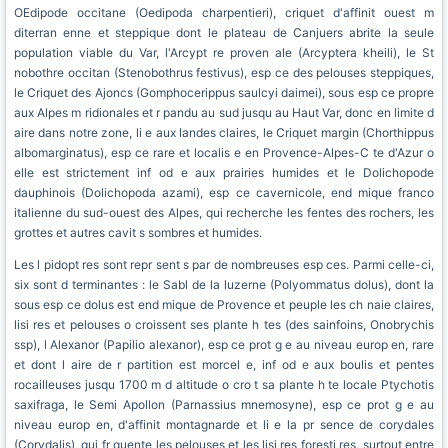
OEdipode occitane (Oedipoda charpentieri), criquet d'affinit ouest m
diterran enne et steppique dont le plateau de Canjuers abrite la seule
population viable du Var, l'Arcypt re proven ale (Arcyptera kheili), le St
nobothre occitan (Stenobothrus festivus), esp ce des pelouses steppiques,
le Criquet des Ajoncs (Gomphocerippus saulcyi daimei), sous esp ce propre
aux Alpes m ridionales et r pandu au sud jusqu au Haut Var, donc en limite d
aire dans notre zone, li e aux landes claires, le Criquet margin (Chorthippus
albomarginatus), esp ce rare et localis e en Provence-Alpes-C te d'Azur o
elle est strictement inf od e aux prairies humides et le Dolichopode
dauphinois (Dolichopoda azami), esp ce cavernicole, end mique franco
italienne du sud-ouest des Alpes, qui recherche les fentes des rochers, les
grottes et autres cavit s sombres et humides.
Les l pidopt res sont repr sent s par de nombreuses esp ces. Parmi celle-ci,
six sont d terminantes : le Sabl de la luzerne (Polyommatus dolus), dont la
sous esp ce dolus est end mique de Provence et peuple les ch naie claires,
lisi res et pelouses o croissent ses plante h tes (des sainfoins, Onobrychis
ssp), l Alexanor (Papilio alexanor), esp ce prot g e au niveau europ en, rare
et dont l aire de r partition est morcel e, inf od e aux boulis et pentes
rocailleuses jusqu 1700 m d altitude o cro t sa plante h te locale Ptychotis
saxifraga, le Semi Apollon (Parnassius mnemosyne), esp ce prot g e au
niveau europ en, d'affinit montagnarde et li e la pr sence de corydales
(Corydalis), qui fr quente les pelouses et les lisi res foresti res, surtout entre