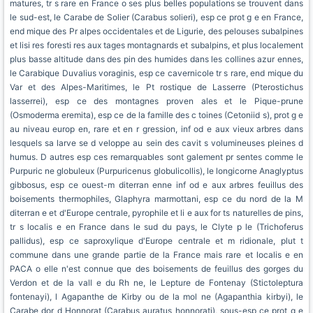
matures, tr s rare en France o ses plus belles populations se trouvent dans
le sud-est, le Carabe de Solier (Carabus solieri), esp ce prot g e en France,
end mique des Pr alpes occidentales et de Ligurie, des pelouses subalpines
et lisi res foresti res aux tages montagnards et subalpins, et plus localement
plus basse altitude dans des pin des humides dans les collines azur ennes,
le Carabique Duvalius voraginis, esp ce cavernicole tr s rare, end mique du
Var et des Alpes-Maritimes, le Pt rostique de Lasserre (Pterostichus
lasserrei), esp ce des montagnes proven ales et le Pique-prune
(Osmoderma eremita), esp ce de la famille des c toines (Cetoniid s), prot g e
au niveau europ en, rare et en r gression, inf od e aux vieux arbres dans
lesquels sa larve se d veloppe au sein des cavit s volumineuses pleines d
humus. D autres esp ces remarquables sont galement pr sentes comme le
Purpuric ne globuleux (Purpuricenus globulicollis), le longicorne Anaglyptus
gibbosus, esp ce ouest-m diterran enne inf od e aux arbres feuillus des
boisements thermophiles, Glaphyra marmottani, esp ce du nord de la M
diterran e et d'Europe centrale, pyrophile et li e aux for ts naturelles de pins,
tr s localis e en France dans le sud du pays, le Clyte p le (Trichoferus
pallidus), esp ce saproxylique d'Europe centrale et m ridionale, plut t
commune dans une grande partie de la France mais rare et localis e en
PACA o elle n'est connue que des boisements de feuillus des gorges du
Verdon et de la vall e du Rh ne, le Lepture de Fontenay (Stictoleptura
fontenayi), l Agapanthe de Kirby ou de la mol ne (Agapanthia kirbyi), le
Carabe dor d Honnorat (Carabus auratus honnorati), sous-esp ce prot g e