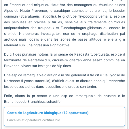
en France et end mique du Haut-Var, des montagnes du Vaucluse et des
Alpes de Haute Provence, le carabique Laemostenus alpinus, le bousier
commun (Scarabaeus laticollis), le g otrupe Trypocopris vernalis, esp ce
des pelouses et prairies p tur es, sensible aux traitements chimiques
antiparasitaires des troupeaux et Euonthophagus gibbosus ou encore le
silphide Nicrophorus investigator, esp ce n crophage distribution pal
arctique mais localis e dans les zones de basse altitude, o elle a g n
ralement subi une r gression significative.
Du c t des punaises notons la pr sence de Psacasta tuberculata, esp ce d
terminante de Pentatomid s, circum-m diterran enne assez commune en
Provence, vivant sur les tiges de Vip rines.
Une esp ce remarquable d araign e m rite galement d tre cit e : la Lycose de
Narbonne (Lycosa tarantula), d'affinit ouest-m diterran enne qui recherche
les pelouses s ches dans lesquelles elle creuse son terrier.
Enfin, citons la pr sence d une esp ce remarquable de crustac e le
Branchiopode Branchipus schaefferi.
Carte de l'agriculture biologique (12 opérateurs)
Parcelles et opérateurs certifiés bio