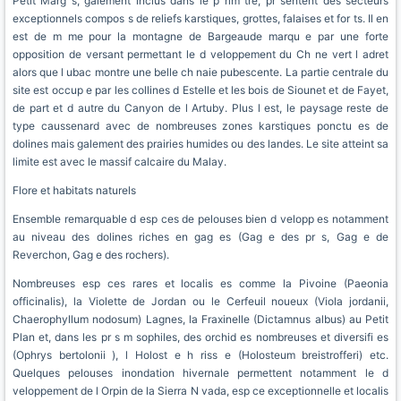
Petit Marg s, galement inclus dans le p rim tre, pr sentent des secteurs
exceptionnels compos s de reliefs karstiques, grottes, falaises et for ts. Il en
est de m me pour la montagne de Bargeaude marqu e par une forte
opposition de versant permettant le d veloppement du Ch ne vert l adret
alors que l ubac montre une belle ch naie pubescente. La partie centrale du
site est occup e par les collines d Estelle et les bois de Siounet et de Fayet,
de part et d autre du Canyon de l Artuby. Plus l est, le paysage reste de
type caussenard avec de nombreuses zones karstiques ponctu es de
dolines mais galement des prairies humides ou des landes. Le site atteint sa
limite est avec le massif calcaire du Malay.
Flore et habitats naturels
Ensemble remarquable d esp ces de pelouses bien d velopp es notamment
au niveau des dolines riches en gag es (Gag e des pr s, Gag e de
Reverchon, Gag e des rochers).
Nombreuses esp ces rares et localis es comme la Pivoine (Paeonia
officinalis), la Violette de Jordan ou le Cerfeuil noueux (Viola jordanii,
Chaerophyllum nodosum) Lagnes, la Fraxinelle (Dictamnus albus) au Petit
Plan et, dans les pr s m sophiles, des orchid es nombreuses et diversifi es
(Ophrys bertolonii ), l Holost e h riss e (Holosteum breistrofferi) etc.
Quelques pelouses inondation hivernale permettent notamment le d
veloppement de l Orpin de la Sierra N vada, esp ce exceptionnelle et localis