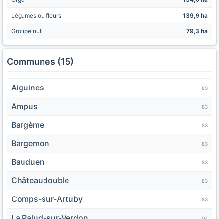
Légumes ou fleurs
139,9 ha
Groupe null
79,3 ha
Communes (15)
Aiguines
83
Ampus
83
Bargème
83
Bargemon
83
Bauduen
83
Châteaudouble
83
Comps-sur-Artuby
83
La Palud-sur-Verdon
04