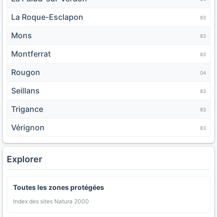
La Roque-Esclapon
83
Mons
83
Montferrat
83
Rougon
04
Seillans
83
Trigance
83
Vérignon
83
Explorer
Toutes les zones protégées
Index des sites Natura 2000