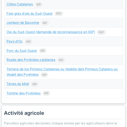
Côtes Catalanes
IGP
Foie gras d'oie du Sud-Ouest
PNT
Jambon de Bayonne
IGP
Oie du Sud-Ouest (demande de reconnaissance en IGP)
PNT
Pays d'Oc
IGP
Porc du Sud-Ouest
IGP
Rosée des Pyrénées catalanes
IGP
Ternera de los Pirineos Catalanes ou Vedella dels Pirineus Catalans ou
Vedell des Pyrénées
IGP
Terres du Midi
IGP
Tomme des Pyrénées
IGP
Activité agricole
Parcelles agricoles declarees chaque annee par les agriculteurs dans le