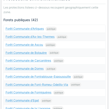
Les protections listees ci-dessous recoupent geographiquement cette
zone.
Forets publiques (42)
Forêt Communale d'Artigues
publique
Forêt Communale d'Ax-les-Thermes
publique
Forêt Communale de Ascou
publique
Forêt Communale de Bolquère
publique
Forêt Communale de Carcanières
publique
Forêt Communale de Dorres
publique
Forêt Communale de Fontrabiouse-Espousouille
publique
Forêt Communale de Font-Romeu-Odeillo-Via
publique
Forêt Communale de Formiguères
publique
Forêt Communale d'Egat
publique
Forêt Communale de la Llagonne
publique