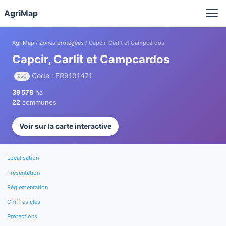
Panneau de gestion des cookies
AgriMap
AgriMap
/
Zones protégées
/ Capcir, Carlit et Campcardos
Capcir, Carlit et Campcardos
Code : FR9101471
ZSC
39 578
ha
22
communes
Voir sur la carte interactive
Localisation
Présentation
Réglementation
Chiffres clés
Protections