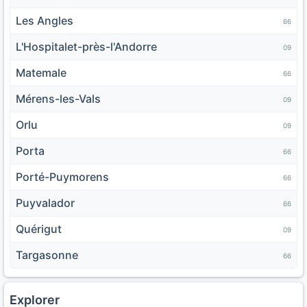
Les Angles
66
L'Hospitalet-près-l'Andorre
09
Matemale
66
Mérens-les-Vals
09
Orlu
09
Porta
66
Porté-Puymorens
66
Puyvalador
66
Quérigut
09
Targasonne
66
Explorer