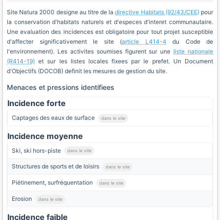
Site Natura 2000 designe au titre de la
directive Habitats (92/43/CEE)
pour
la conservation d'habitats naturels et d'especes d'interet communautaire.
Une evaluation des incidences est obligatoire pour tout projet susceptible
d'affecter significativement le site (
article L414-4
du Code de
l'environnement). Les activites soumises figurent sur une
liste nationale
(R414-19)
et sur les listes locales fixees par le prefet. Un Document
d'Objectifs (DOCOB) definit les mesures de gestion du site.
Menaces et pressions identifiees
Incidence forte
Captages des eaux de surface
dans le site
Incidence moyenne
Ski, ski hors-piste
dans le site
Structures de sports et de loisirs
dans le site
Piétinement, surfréquentation
dans le site
Erosion
dans le site
Incidence faible