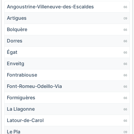
Angoustrine-Villeneuve-des-Escaldes
66
Artigues
09
Bolquère
66
Dorres
66
Égat
66
Enveitg
66
Fontrabiouse
66
Font-Romeu-Odeillo-Via
66
Formiguères
66
La Llagonne
66
Latour-de-Carol
66
Le Pla
09