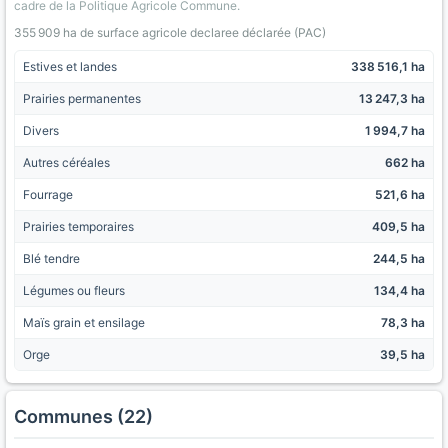
cadre de la Politique Agricole Commune.
355 909 ha de surface agricole declaree déclarée (PAC)
Estives et landes
338 516,1 ha
Prairies permanentes
13 247,3 ha
Divers
1 994,7 ha
Autres céréales
662 ha
Fourrage
521,6 ha
Prairies temporaires
409,5 ha
Blé tendre
244,5 ha
Légumes ou fleurs
134,4 ha
Maïs grain et ensilage
78,3 ha
Orge
39,5 ha
Communes (22)