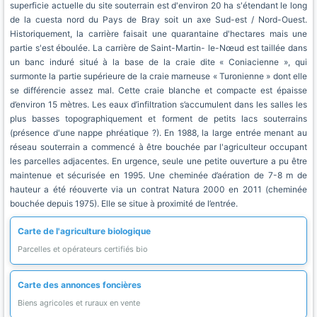
superficie actuelle du site souterrain est d'environ 20 ha s'étendant le long
de la cuesta nord du Pays de Bray soit un axe Sud-est / Nord-Ouest.
Historiquement, la carrière faisait une quarantaine d'hectares mais une
partie s'est éboulée. La carrière de Saint-Martin- le-Nœud est taillée dans
un banc induré situé à la base de la craie dite « Coniacienne », qui
surmonte la partie supérieure de la craie marneuse « Turonienne » dont elle
se différencie assez mal. Cette craie blanche et compacte est épaisse
d’environ 15 mètres. Les eaux d’infiltration s’accumulent dans les salles les
plus basses topographiquement et forment de petits lacs souterrains
(présence d'une nappe phréatique ?). En 1988, la large entrée menant au
réseau souterrain a commencé à être bouchée par l'agriculteur occupant
les parcelles adjacentes. En urgence, seule une petite ouverture a pu être
maintenue et sécurisée en 1995. Une cheminée d’aération de 7-8 m de
hauteur a été réouverte via un contrat Natura 2000 en 2011 (cheminée
bouchée depuis 1975). Elle se situe à proximité de l’entrée.
Carte de l'agriculture biologique
Parcelles et opérateurs certifiés bio
Carte des annonces foncières
Biens agricoles et ruraux en vente