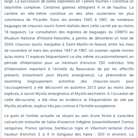
large. La succession de salles exploitées en « piliers tournés » constitue un
labyrinthe complexe. Certaines galeries atteignent 4 m de hauteur. La
carrière en elle-même constitue un des sites souterrains les plus
volumineux de Picardie. Dans les années 1945 à 1967, de nombreux
baguages de chauves-souris furent réalisés dans cette cavité par au moins
18 bagueurs. La consultation des registres de baguages du CRBPO au
Muséum National d’Histoire Naturelle, a permis de dénombrer un total de
2063 chauves-souris marquées à Saint-Martin-le-Noeud, entre les mois
de novembre et mars des années 1947 et 1967. Un examen rapide montre
qu’au moins 11 espèces fréquentaient ce site, même occasionnellement, en
période d’hibernation pour un minimum d'environ 250 individus. Site
d'hibernation important à l'échelle du Beauvaisis de par les effectifs
présents (notamment pour Myotis emarginatus). Le phénomène de
swarming (regroupement automnal des chauves-souris pour
l'accouplement) a été découvert en automne 2013 pour au moins deux
espèces, à savoir Myotis emarginatus et Myotis bechsteini. A l'occasion de
cette découverte, a été mise en évidence la fréquentation du site par
Myotis alcathoe, espèce très peu connue à l'échelle européenne.
Le puits et l'entrée actuelle se situent au sein d'une friche à caractère
calcaricole entourée de haies d'essence indigène (essentiellement Cornus
sanguinea, Prunus spinosa, Sambucus nigra et Viburnum lantana) d'une
hauteur d'environ 3 à 4 m (longueur des haies : 500 m environ). La