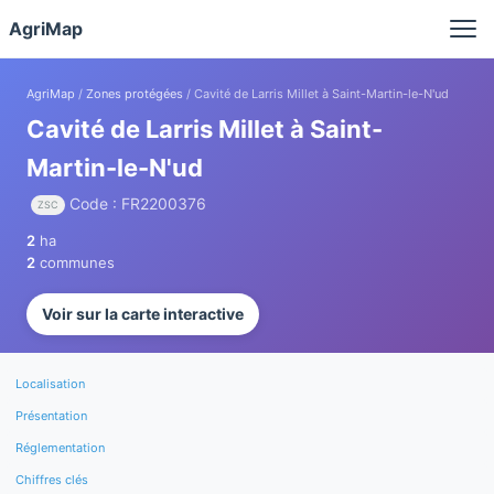
Panneau de gestion des cookies
AgriMap
AgriMap
/
Zones protégées
/ Cavité de Larris Millet à Saint-Martin-le-N'ud
Cavité de Larris Millet à Saint-
Martin-le-N'ud
Code : FR2200376
ZSC
2
ha
2
communes
Voir sur la carte interactive
Localisation
Présentation
Réglementation
Chiffres clés