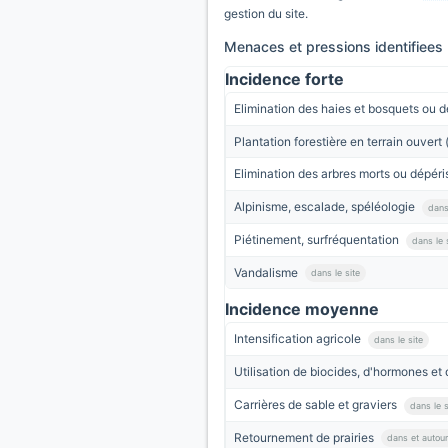
gestion du site.
Menaces et pressions identifiees
Incidence forte
Elimination des haies et bosquets ou d
Plantation forestière en terrain ouver
Elimination des arbres morts ou dépér
Alpinisme, escalade, spéléologie
dans
Piétinement, surfréquentation
dans le 
Vandalisme
dans le site
Incidence moyenne
Intensification agricole
dans le site
Utilisation de biocides, d'hormones et
Carrières de sable et graviers
dans le s
Retournement de prairies
dans et autour