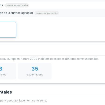
nts
dans et autour du site
on de la surface agricole)
dans et autour du site
reseau europeen Natura 2000 (habitats et especes d’interet communautaire).
3
35
unes
exploitations
ntales
oupent geographiquement cette zone.