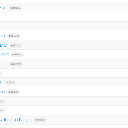
ijon
publique
neux
publique
olons
publique
-Mont
publique
alain
publique
e
e
publique
res
publique
ique
que
la-Roche et Panges
publique