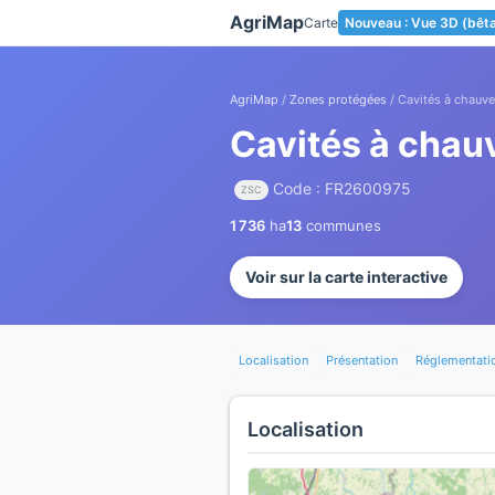
Panneau de gestion des cookies
AgriMap
Carte
Nouveau : Vue 3D (bêt
AgriMap
/
Zones protégées
/ Cavités à chauv
Cavités à chau
Code : FR2600975
ZSC
1 736
ha
13
communes
Voir sur la carte interactive
Localisation
Présentation
Réglementati
Localisation