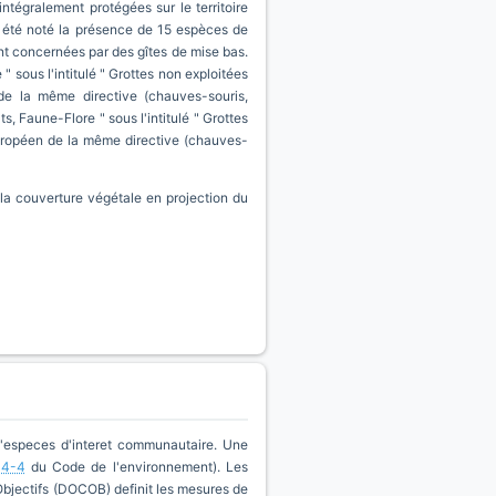
tégralement protégées sur le territoire
a été noté la présence de 15 espèces de
nt concernées par des gîtes de mise bas.
" sous l'intitulé " Grottes non exploitées
de la même directive (chauves-souris,
s, Faune-Flore " sous l'intitulé " Grottes
européen de la même directive (chauves-
, la couverture végétale en projection du
d'especes d'interet communautaire. Une
14-4
du Code de l'environnement). Les
'Objectifs (DOCOB) definit les mesures de