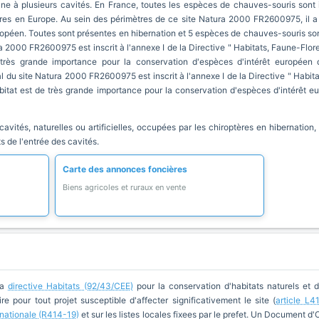
e à plusieurs cavités. En France, toutes les espèces de chauves-souris sont in
ires en Europe. Au sein des périmètres de ce site Natura 2000 FR2600975, il 
ropéen. Toutes sont présentes en hibernation et 5 espèces de chauves-souris so
a 2000 FR2600975 est inscrit à l'annexe I de la Directive " Habitats, Faune-Flore 
 très grande importance pour la conservation d'espèces d'intérêt européen 
al du site Natura 2000 FR2600975 est inscrit à l'annexe I de la Directive " Habitat
abitat est de très grande importance pour la conservation d'espèces d'intérêt 
 cavités, naturelles ou artificielles, occupées par les chiroptères en hibernation
s de l'entrée des cavités.
Carte des annonces foncières
Biens agricoles et ruraux en vente
la
directive Habitats (92/43/CEE)
pour la conservation d'habitats naturels et 
re pour tout projet susceptible d'affecter significativement le site (
article L4
e nationale (R414-19)
et sur les listes locales fixees par le prefet. Un Document d