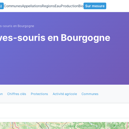
a)
Communes
Appellations
Regions
Eau
Production
Bio
Sur mesure
es-souris en Bourgogne
ves-souris en Bourgogne
on
Chiffres clés
Protections
Activité agricole
Communes