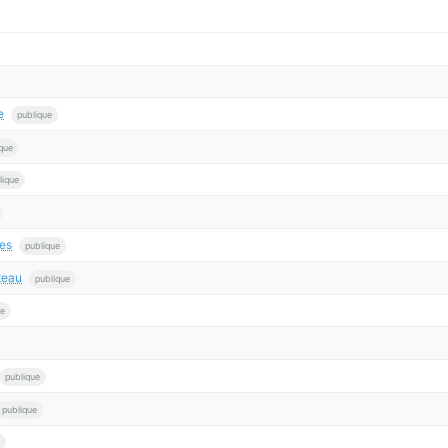
e
publique
que
lique
es
publique
teau
publique
ue
publique
publique