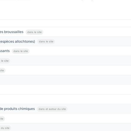
es broussailles
dans le site
t (espèces allochtones)
dans le site
issants
dans le site
 le site
site
 de produits chimiques
dans et autour du site
ite
 du site