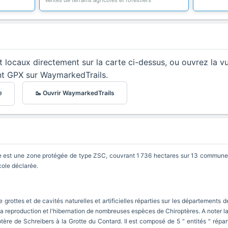
Ventes de terrains agricoles et forestiers
et locaux directement sur la carte ci-dessus, ou ouvrez la v
nt GPX sur WaymarkedTrails.
🥾 Ouvrir WaymarkedTrails
e
est une zone protégée de type ZSC, couvrant 1 736 hectares sur 13 communes. 
cole déclarée.
grottes et de cavités naturelles et artificielles réparties sur les départements d
 la reproduction et l'hibernation de nombreuses espèces de Chiroptères. A noter 
ère de Schreibers à la Grotte du Contard. Il est composé de 5 " entités " répar