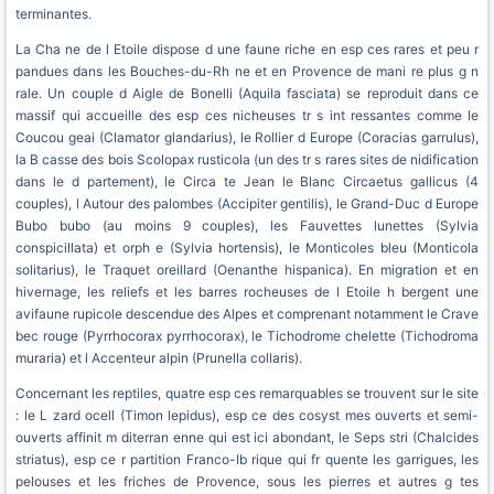
terminantes.
La Cha ne de l Etoile dispose d une faune riche en esp ces rares et peu r
pandues dans les Bouches-du-Rh ne et en Provence de mani re plus g n
rale. Un couple d Aigle de Bonelli (Aquila fasciata) se reproduit dans ce
massif qui accueille des esp ces nicheuses tr s int ressantes comme le
Coucou geai (Clamator glandarius), le Rollier d Europe (Coracias garrulus),
la B casse des bois Scolopax rusticola (un des tr s rares sites de nidification
dans le d partement), le Circa te Jean le Blanc Circaetus gallicus (4
couples), l Autour des palombes (Accipiter gentilis), le Grand-Duc d Europe
Bubo bubo (au moins 9 couples), les Fauvettes lunettes (Sylvia
conspicillata) et orph e (Sylvia hortensis), le Monticoles bleu (Monticola
solitarius), le Traquet oreillard (Oenanthe hispanica). En migration et en
hivernage, les reliefs et les barres rocheuses de l Etoile h bergent une
avifaune rupicole descendue des Alpes et comprenant notamment le Crave
bec rouge (Pyrrhocorax pyrrhocorax), le Tichodrome chelette (Tichodroma
muraria) et l Accenteur alpin (Prunella collaris).
Concernant les reptiles, quatre esp ces remarquables se trouvent sur le site
: le L zard ocell (Timon lepidus), esp ce des cosyst mes ouverts et semi-
ouverts affinit m diterran enne qui est ici abondant, le Seps stri (Chalcides
striatus), esp ce r partition Franco-Ib rique qui fr quente les garrigues, les
pelouses et les friches de Provence, sous les pierres et autres g tes