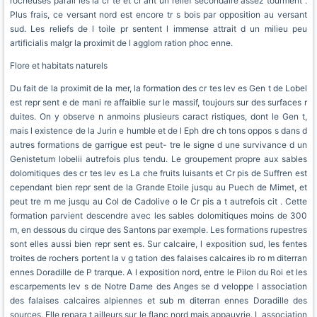
rocheuses parall les la cr te et cr ant un relief secondaire assez tourment .
Plus frais, ce versant nord est encore tr s bois par opposition au versant
sud. Les reliefs de l toile pr sentent l immense attrait d un milieu peu
artificialis malgr la proximit de l agglom ration phoc enne.
Flore et habitats naturels
Du fait de la proximit de la mer, la formation des cr tes lev es Gen t de Lobel
est repr sent e de mani re affaiblie sur le massif, toujours sur des surfaces r
duites. On y observe n anmoins plusieurs caract ristiques, dont le Gen t,
mais l existence de la Jurin e humble et de l Eph dre ch tons oppos s dans d
autres formations de garrigue est peut- tre le signe d une survivance d un
Genistetum lobelii autrefois plus tendu. Le groupement propre aux sables
dolomitiques des cr tes lev es La che fruits luisants et Cr pis de Suffren est
cependant bien repr sent de la Grande Etoile jusqu au Puech de Mimet, et
peut tre m me jusqu au Col de Cadolive o le Cr pis a t autrefois cit . Cette
formation parvient descendre avec les sables dolomitiques moins de 300
m, en dessous du cirque des Santons par exemple. Les formations rupestres
sont elles aussi bien repr sent es. Sur calcaire, l exposition sud, les fentes
troites de rochers portent la v g tation des falaises calcaires ib ro m diterran
ennes Doradille de P trarque. A l exposition nord, entre le Pilon du Roi et les
escarpements lev s de Notre Dame des Anges se d veloppe l association
des falaises calcaires alpiennes et sub m diterran ennes Doradille des
sources. Elle repara t ailleurs sur le flanc nord mais appauvrie. L association