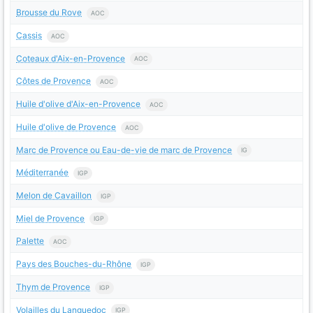
Brousse du Rove
AOC
Cassis
AOC
Coteaux d'Aix-en-Provence
AOC
Côtes de Provence
AOC
Huile d'olive d'Aix-en-Provence
AOC
Huile d'olive de Provence
AOC
Marc de Provence ou Eau-de-vie de marc de Provence
IG
Méditerranée
IGP
Melon de Cavaillon
IGP
Miel de Provence
IGP
Palette
AOC
Pays des Bouches-du-Rhône
IGP
Thym de Provence
IGP
Volailles du Languedoc
IGP