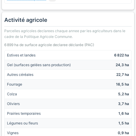
Activité agricole
Parcelles agricoles declarees chaque annee par les agriculteurs dans le
cadre de la Politique Agricole Commune.
6 899 ha de surface agricole declaree déclarée (PAC)
Estives et landes
6 822 ha
Gel (surfaces gelées sans production)
24,3 ha
Autres céréales
22,7 ha
Fourrage
16,5 ha
Colza
5,2 ha
Oliviers
3,7 ha
Prairies temporaires
1,6 ha
Légumes ou fleurs
1,5 ha
Vignes
0,9 ha