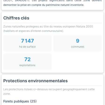
(SCOT, SRADDET). Les projets significatifs dans cette zone doivent
demontrer la prise en compte du patrimoine naturel inventorie.
Chiffres clés
Zones naturelles protegees au titre du reseau europeen Natura 2000
(habitats et especes d’interet communautaire).
7 147
9
ha de surface
communes
72
exploitations
Protections environnementales
Les protections listees ci-dessous recoupent geographiquement cette
zone.
Forets publiques (25)