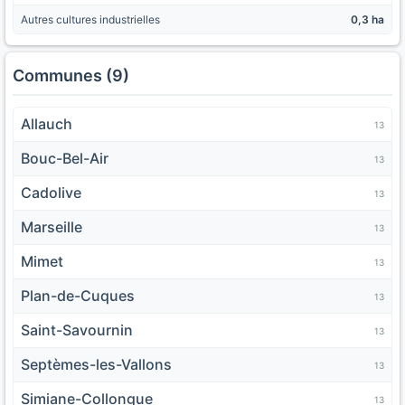
Autres cultures industrielles
0,3 ha
Communes (9)
Allauch
13
Bouc-Bel-Air
13
Cadolive
13
Marseille
13
Mimet
13
Plan-de-Cuques
13
Saint-Savournin
13
Septèmes-les-Vallons
13
Simiane-Collongue
13