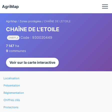
Panneau de gestion des cookies
AgriMap
AgriMap
/
Zones protégées
/ CHAÎNE DE L'ETOILE
CHAÎNE DE L'ETOILE
Code : 930020449
ZNIEFF_II
7 147
ha
9
communes
Voir sur la carte interactive
Localisation
Présentation
Réglementation
Chiffres clés
Protections