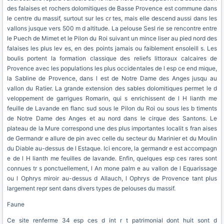
des falaises et rochers dolomitiques de Basse Provence est commune dans
le centre du massif, surtout sur les cr tes, mais elle descend aussi dans les
vallons jusque vers 500 m d altitude. La pelouse Sesl rie se rencontre entre
le Puech de Mimet et le Pilon du Roi suivant un mince liser au pied nord des
falaises les plus lev es, en des points jamais ou faiblement ensoleill s. Les
boulis portent la formation classique des reliefs littoraux calcaires de
Provence avec les populations les plus occidentales de l esp ce end mique,
la Sabline de Provence, dans l est de Notre Dame des Anges jusqu au
vallon du Ratier. La grande extension des sables dolomitiques permet le d
veloppement de garrigues Romarin, qui s enrichissent de l H lianth me
feuille de Lavande en flanc sud sous le Pilon du Roi ou sous les b timents
de Notre Dame des Anges et au nord dans le cirque des Santons. Le
plateau de la Mure correspond une des plus importantes localit s fran aises
de Germandr e allure de pin avec celle du secteur du Marinier et du Moulin
du Diable au-dessus de l Estaque. Ici encore, la germandr e est accompagn
e de l H lianth me feuilles de lavande. Enfin, quelques esp ces rares sont
connues tr s ponctuellement, l An mone palm e au vallon de l Equarissage
ou l Ophrys miroir au-dessus d Allauch, l Ophrys de Provence tant plus
largement repr sent dans divers types de pelouses du massif.
Faune
Ce site renferme 34 esp ces d int r t patrimonial dont huit sont d