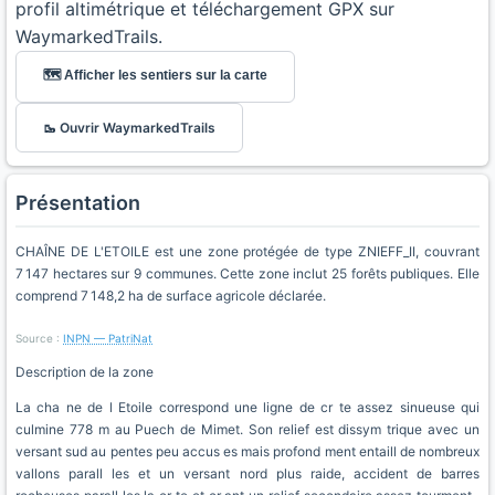
profil altimétrique et téléchargement GPX sur
WaymarkedTrails.
🗺️ Afficher les sentiers sur la carte
🥾 Ouvrir WaymarkedTrails
Présentation
CHAÎNE DE L'ETOILE est une zone protégée de type ZNIEFF_II, couvrant
7 147 hectares sur 9 communes. Cette zone inclut 25 forêts publiques. Elle
comprend 7 148,2 ha de surface agricole déclarée.
Source :
INPN — PatriNat
Description de la zone
La cha ne de l Etoile correspond une ligne de cr te assez sinueuse qui
culmine 778 m au Puech de Mimet. Son relief est dissym trique avec un
versant sud au pentes peu accus es mais profond ment entaill de nombreux
vallons parall les et un versant nord plus raide, accident de barres