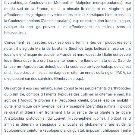
favorables, la Couleuvre de Montpellier (Malpolon monspessulanus), esp
ce du sud de la France, de la p ninsule Ib rique et du Maghreb qui
affectionne les garrigues ouvertes et les milieux karstiques bien expos s et
la Couleuvre chelons (Zamenis scalaris), esp ce distribution franco-ib rique,
typique du cort ge proven al et affectionnant les milieux secs et
broussailleux.
Concernant les insectes, deux esp ces d terminantes de l pidopt res sont
noter : il s agit du Marbr de Lusitanie (Euchloe tagis bellezina), esp ce tr s
localis e end mique du sud de la France et nord-ouest de l Italie qui peuple
les milieux ouverts o cro t sa plante nourrici re Iberis pinnata et du Sabl de
la luzerne (Agrodiaetus dolus), dont la sous esp ce type (subsp. dolus) est
end mique des collines et montagnes m diterran ennes de la r gion PACA, se
d veloppant sur des sainfoins (Onobrychis ssp.).
Un cort ge d esp ces remarquables compl te les peuplements d arthropodes
du p rim tre, compos d l ments typiques des collines m diterran ennes. Il s
agit de l Arcypt re proven ale (Arcyptera kheili), grosse esp ce mobilit r
duite, end mique de Provence ; de la Proserpine (Zerynthia rumina), l pidopt
re ouest m diterran en troitement li la pr sence de sa plante h te locale
Aristolochia pistolochia, du Louvet (Hyponephele lupina), l pidopt re d
affinit m diterran o steppique tr s localis et globalement rare et de la
Scolopendre ceintur e (Scolopendra cingulata), imposant chilopode ( mille