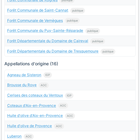
publique
Forêt Communale de Saint-Cannat
publique
Forêt Communale de Vernègues
publique
Forêt Communale du Puy-Sainte-Réparade
publique
Forêt Départementale du Domaine de Caireval
publique
Forêt Départementale du Domaine de Tresquemoure
publique
Appellations d'origine (16)
Agneau de Sisteron
IGP
Brousse du Rove
AOC
Cerises des coteaux du Ventoux
IGP
Coteaux d'Aix-en-Provence
AOC
Huile d'olive d'Aix-en-Provence
AOC
Huile d'olive de Provence
AOC
Luberon
AOC