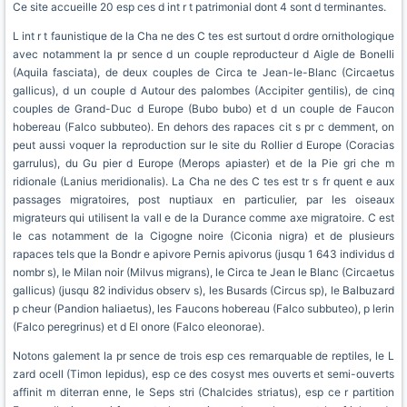
Ce site accueille 20 esp ces d int r t patrimonial dont 4 sont d terminantes.
L int r t faunistique de la Cha ne des C tes est surtout d ordre ornithologique
avec notamment la pr sence d un couple reproducteur d Aigle de Bonelli
(Aquila fasciata), de deux couples de Circa te Jean-le-Blanc (Circaetus
gallicus), d un couple d Autour des palombes (Accipiter gentilis), de cinq
couples de Grand-Duc d Europe (Bubo bubo) et d un couple de Faucon
hobereau (Falco subbuteo). En dehors des rapaces cit s pr c demment, on
peut aussi voquer la reproduction sur le site du Rollier d Europe (Coracias
garrulus), du Gu pier d Europe (Merops apiaster) et de la Pie gri che m
ridionale (Lanius meridionalis). La Cha ne des C tes est tr s fr quent e aux
passages migratoires, post nuptiaux en particulier, par les oiseaux
migrateurs qui utilisent la vall e de la Durance comme axe migratoire. C est
le cas notamment de la Cigogne noire (Ciconia nigra) et de plusieurs
rapaces tels que la Bondr e apivore Pernis apivorus (jusqu 1 643 individus d
nombr s), le Milan noir (Milvus migrans), le Circa te Jean le Blanc (Circaetus
gallicus) (jusqu 82 individus observ s), les Busards (Circus sp), le Balbuzard
p cheur (Pandion haliaetus), les Faucons hobereau (Falco subbuteo), p lerin
(Falco peregrinus) et d El onore (Falco eleonorae).
Notons galement la pr sence de trois esp ces remarquable de reptiles, le L
zard ocell (Timon lepidus), esp ce des cosyst mes ouverts et semi-ouverts
affinit m diterran enne, le Seps stri (Chalcides striatus), esp ce r partition