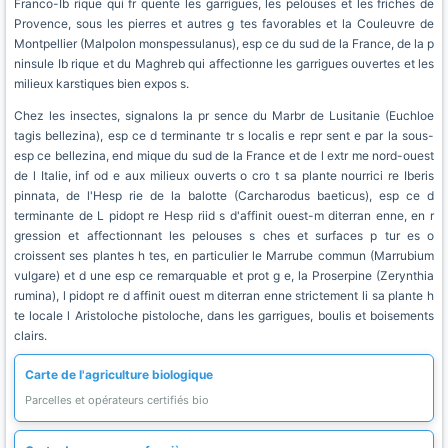
Franco-Ib rique qui fr quente les garrigues, les pelouses et les friches de
Provence, sous les pierres et autres g tes favorables et la Couleuvre de
Montpellier (Malpolon monspessulanus), esp ce du sud de la France, de la p
ninsule Ib rique et du Maghreb qui affectionne les garrigues ouvertes et les
milieux karstiques bien expos s.
Chez les insectes, signalons la pr sence du Marbr de Lusitanie (Euchloe
tagis bellezina), esp ce d terminante tr s localis e repr sent e par la sous-
esp ce bellezina, end mique du sud de la France et de l extr me nord-ouest
de l Italie, inf od e aux milieux ouverts o cro t sa plante nourrici re Iberis
pinnata, de l'Hesp rie de la balotte (Carcharodus baeticus), esp ce d
terminante de L pidopt re Hesp riid s d'affinit ouest-m diterran enne, en r
gression et affectionnant les pelouses s ches et surfaces p tur es o
croissent ses plantes h tes, en particulier le Marrube commun (Marrubium
vulgare) et d une esp ce remarquable et prot g e, la Proserpine (Zerynthia
rumina), l pidopt re d affinit ouest m diterran enne strictement li sa plante h
te locale l Aristoloche pistoloche, dans les garrigues, boulis et boisements
clairs.
Carte de l'agriculture biologique
Parcelles et opérateurs certifiés bio