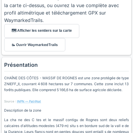
la carte ci-dessus, ou ouvrez la vue complète avec
profil altimétrique et téléchargement GPX sur
WaymarkedTrails.
🗺️ Afficher les sentiers sur la carte
🥾 Ouvrir WaymarkedTrails
Présentation
CHAÎNE DES CÔTES - MASSIF DE ROGNES est une zone protégée de type
ZNIEFF_II, couvrant 4 608 hectares sur 7 communes. Cette zone inclut 13
forêts publiques. Elle comprend 5 166,6 ha de surface agricole déclarée.
Source :
INPN — PatriNat
Description de la zone
La cha ne des C tes et le massif contigu de Rognes sont deux reliefs
calcaires d'altitudes modestes (479 m) situ s en bordure sud de la vall e de
la Durance. Leurs flancs nord en pentes douces sont entaill s de nombreux