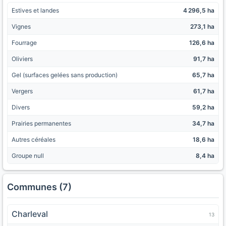
Estives et landes
4 296,5 ha
Vignes
273,1 ha
Fourrage
126,6 ha
Oliviers
91,7 ha
Gel (surfaces gelées sans production)
65,7 ha
Vergers
61,7 ha
Divers
59,2 ha
Prairies permanentes
34,7 ha
Autres céréales
18,6 ha
Groupe null
8,4 ha
Communes (7)
Charleval
13