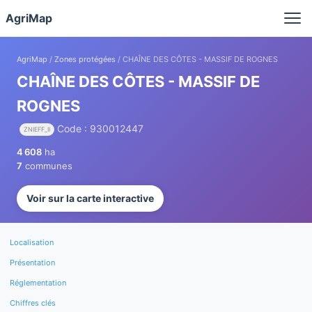
Panneau de gestion des cookies
AgriMap
AgriMap
/
Zones protégées
/ CHAÎNE DES CÔTES - MASSIF DE ROGNES
CHAÎNE DES CÔTES - MASSIF DE
ROGNES
Code : 930012447
ZNIEFF_II
4 608
ha
7
communes
Voir sur la carte interactive
Localisation
Présentation
Réglementation
Chiffres clés