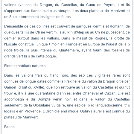
vallons (vallons du Dragon, du Castellas, du Cuou de Peyrou ) et ils
s'opposent aux flancs sud plus abrupts. Les deux plateaux de Manivert et
de S ze interrompent les lignes de fa tes.
L'ensemble de ces collines est couvert de garrigues Kerm s et Romarin, de
quelques taillis de Ch ne vert m l s au Pin d'Alep ou au Ch ne pubescent, ce
dernier surtout dans les vallons. Dans le massif de Rognes, la grotte de
l'Escale constitue l'unique t moin en France et en Europe de l'ouest de la p
riode froide, la plus intense du Quaternaire, ayant fourni des fossiles de
grands vert br s de cette poque.
Flore et habitats naturels
Dans les vallons frais du flanc nord, des esp ces v g tales rares sont
connues de longue dates comme la Fraxinelle du vallon du Dragon cit e par
Garidel (d but du XVIIIe), que l'on retrouve au vallon du Castellas et qui fut
trouv e, il y a une quarantaine d'ann es, entre Charleval et Cazan. Elle est
accompagn e du Dompte venin noir, et dans le vallon du Castellas
seulement, de la Globulaire vulgaire, une esp ce ib ro languedocienne, tr s
localis e en Provence. L'Orchid e end mique, Ophrys aurelia est connue du
plateau de Manivert.
Faune