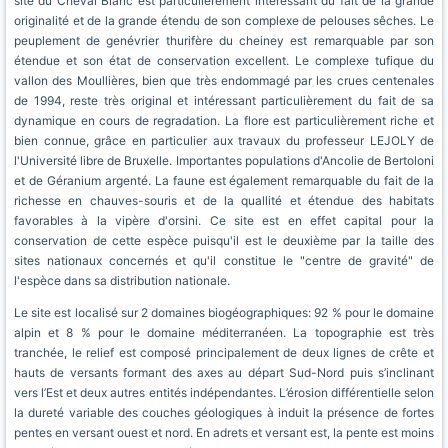
site du Cheval Blanc est particulièrement intéressant du fait de la grande
originalité et de la grande étendu de son complexe de pelouses sêches. Le
peuplement de genévrier thurifère du cheiney est remarquable par son
étendue et son état de conservation excellent. Le complexe tufique du
vallon des Moullières, bien que très endommagé par les crues centenales
de 1994, reste très original et intéressant particulièrement du fait de sa
dynamique en cours de regradation. La flore est particulièrement riche et
bien connue, grâce en particulier aux travaux du professeur LEJOLY de
l'Université libre de Bruxelle. Importantes populations d'Ancolie de Bertoloni
et de Géranium argenté. La faune est également remarquable du fait de la
richesse en chauves-souris et de la quallité et étendue des habitats
favorables à la vipère d'orsini. Ce site est en effet capital pour la
conservation de cette espèce puisqu'il est le deuxième par la taille des
sites nationaux concernés et qu'il constitue le "centre de gravité" de
l'espèce dans sa distribution nationale.
Le site est localisé sur 2 domaines biogéographiques: 92 % pour le domaine
alpin et 8 % pour le domaine méditerranéen. La topographie est très
tranchée, le relief est composé principalement de deux lignes de crête et
hauts de versants formant des axes au départ Sud-Nord puis s’inclinant
vers l’Est et deux autres entités indépendantes. L’érosion différentielle selon
la dureté variable des couches géologiques à induit la présence de fortes
pentes en versant ouest et nord. En adrets et versant est, la pente est moins