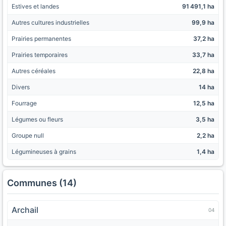
Estives et landes
91 491,1 ha
Autres cultures industrielles
99,9 ha
Prairies permanentes
37,2 ha
Prairies temporaires
33,7 ha
Autres céréales
22,8 ha
Divers
14 ha
Fourrage
12,5 ha
Légumes ou fleurs
3,5 ha
Groupe null
2,2 ha
Légumineuses à grains
1,4 ha
Communes (14)
Archail
04