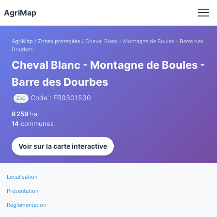
Panneau de gestion des cookies
AgriMap
AgriMap
/
Zones protégées
/ Cheval Blanc - Montagne de Boules - Barre des
Dourbes
Cheval Blanc - Montagne de Boules -
Barre des Dourbes
Code : FR9301530
ZSC
8 259
ha
14
communes
Voir sur la carte interactive
Localisation
Présentation
Réglementation