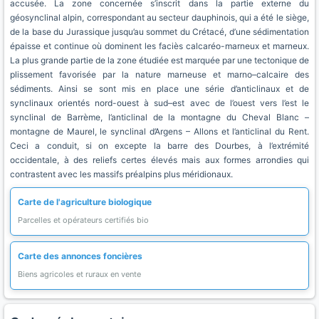
accusée. La zone concernée s’inscrit dans la partie externe du
géosynclinal alpin, correspondant au secteur dauphinois, qui a été le siège,
de la base du Jurassique jusqu’au sommet du Crétacé, d’une sédimentation
épaisse et continue où dominent les faciès calcaréo-marneux et marneux.
La plus grande partie de la zone étudiée est marquée par une tectonique de
plissement favorisée par la nature marneuse et marno–calcaire des
sédiments. Ainsi se sont mis en place une série d’anticlinaux et de
synclinaux orientés nord-ouest à sud–est avec de l’ouest vers l’est le
synclinal de Barrème, l’anticlinal de la montagne du Cheval Blanc –
montagne de Maurel, le synclinal d’Argens – Allons et l’anticlinal du Rent.
Ceci a conduit, si on excepte la barre des Dourbes, à l’extrémité
occidentale, à des reliefs certes élevés mais aux formes arrondies qui
contrastent avec les massifs préalpins plus méridionaux.
Carte de l'agriculture biologique
Parcelles et opérateurs certifiés bio
Carte des annonces foncières
Biens agricoles et ruraux en vente