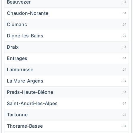
Beauvezer
04
Chaudon-Norante
04
Clumanc
04
Digne-les-Bains
04
Draix
04
Entrages
04
Lambruisse
04
La Mure-Argens
04
Prads-Haute-Bléone
04
Saint-André-les-Alpes
04
Tartonne
04
Thorame-Basse
04