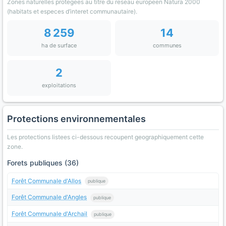
Zones naturelles protegees au titre du reseau europeen Natura 2000
(habitats et especes d’interet communautaire).
8 259
14
ha de surface
communes
2
exploitations
Protections environnementales
Les protections listees ci-dessous recoupent geographiquement cette
zone.
Forets publiques (36)
Forêt Communale d'Allos
publique
Forêt Communale d'Angles
publique
Forêt Communale d'Archail
publique