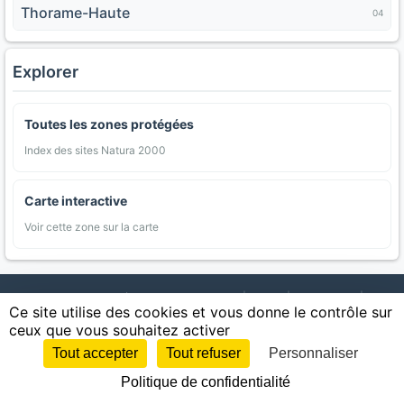
Thorame-Haute
04
Explorer
Toutes les zones protégées
Index des sites Natura 2000
Carte interactive
Voir cette zone sur la carte
AgriMap — Données agricoles ouvertes
|
Carte
|
Communes
|
Ce site utilise des cookies et vous donne le contrôle sur
Appellations
|
Regions
|
Cultures
|
Zones protégées
|
Forets
|
ceux que vous souhaitez activer
Littoral
|
Espaces naturels
|
Statistiques
|
Contact
|
Mentions légales
|
Confidentialite
|
CGU
|
CGV
|
Cookies
Tout accepter
Tout refuser
Personnaliser
Sources : IGN, INSEE, Météo-France, SAFER, INRAE, BRGM, INAO, Ministère de
Politique de confidentialité
l'Agriculture