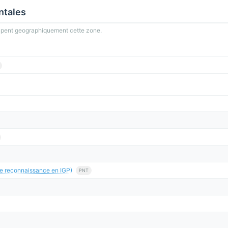
ntales
oupent geographiquement cette zone.
e reconnaissance en IGP)
PNT