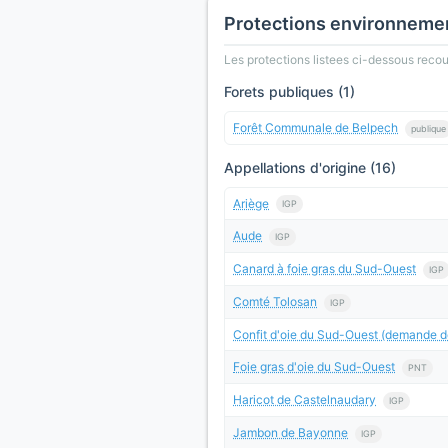
Protections environneme
Les protections listees ci-dessous rec
Forets publiques (1)
Forêt Communale de Belpech
publique
Appellations d'origine (16)
Ariège
IGP
Aude
IGP
Canard à foie gras du Sud-Ouest
IGP
Comté Tolosan
IGP
Confit d'oie du Sud-Ouest (demande d
Foie gras d'oie du Sud-Ouest
PNT
Haricot de Castelnaudary
IGP
Jambon de Bayonne
IGP