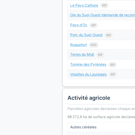
Le Pays Cathare
IGP
Oie du Sud-Ouest (demande de reconn
Pays d'Oc
IGP
Porc du Sud-Ouest
IGP
Roquefort
AOC
Terres du Midi
IGP
Tomme des Pyrénées
IGP
Volailles du Lauragais
IGP
Activité agricole
Parcelles agricoles declarees chaque an
68 372,6 ha de surface agricole declare
Autres céréales