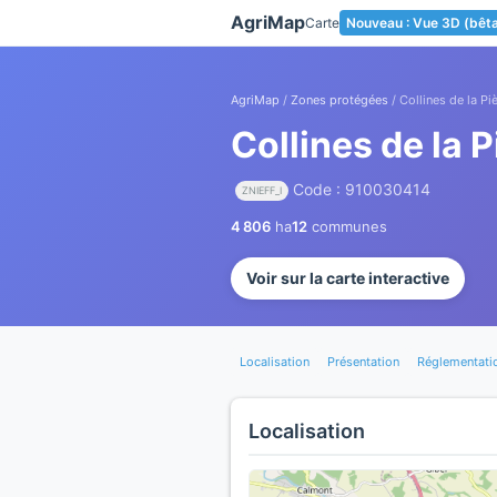
Panneau de gestion des cookies
AgriMap
Carte
Nouveau : Vue 3D (bêt
AgriMap
/
Zones protégées
/ Collines de la Pi
Collines de la P
Code : 910030414
ZNIEFF_I
4 806
ha
12
communes
Voir sur la carte interactive
Localisation
Présentation
Réglementati
Localisation