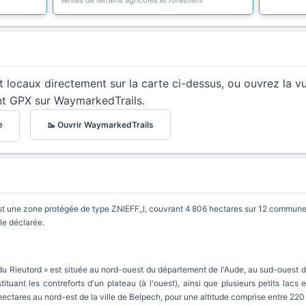
Ventes de terrains agricoles et forestiers
et locaux directement sur la carte ci-dessus, ou ouvrez la v
nt GPX sur WaymarkedTrails.
🥾 Ouvrir WaymarkedTrails
e
est une zone protégée de type ZNIEFF_I, couvrant 4 806 hectares sur 12 communes.
le déclarée.
du Rieutord » est située au nord-ouest du département de l'Aude, au sud-ouest de
tuant les contreforts d'un plateau (à l'ouest), ainsi que plusieurs petits lacs 
ectares au nord-est de la ville de Belpech, pour une altitude comprise entre 220