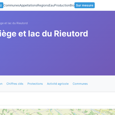
a)
Communes
Appellations
Regions
Eau
Production
Bio
Sur mesure
ège et lac du Rieutord
iège et lac du Rieutord
on
Chiffres clés
Protections
Activité agricole
Communes