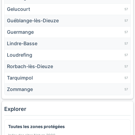
Gelucourt
57
Guéblange-lès-Dieuze
57
Guermange
57
Lindre-Basse
57
Loudrefing
57
Rorbach-lès-Dieuze
57
Tarquimpol
57
Zommange
57
Explorer
Toutes les zones protégées