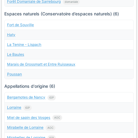
Forêt Domaniale de Sarrebourg
domaniale
Espaces naturels (Conservatoire d’espaces naturels) (6)
Fort de Souville
Haty
La Tenine - Lispach
Le Baules
Marais de Grossmatt et Entre Ruisseaux
Poussan
Appellations d'origine (6)
Bergamotes de Nancy
IGP
Lorraine
IGP
Miel de sapin des Vosges
AOC
Mirabelle de Lorraine
AOC
Mirabelles de Lorraine
IGP