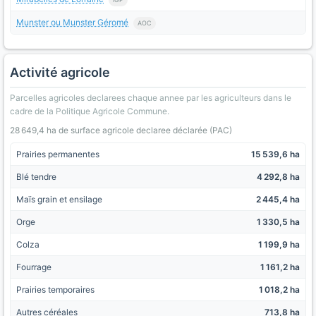
Munster ou Munster Géromé
AOC
Activité agricole
Parcelles agricoles declarees chaque annee par les agriculteurs dans le
cadre de la Politique Agricole Commune.
28 649,4 ha de surface agricole declaree déclarée (PAC)
Prairies permanentes
15 539,6 ha
Blé tendre
4 292,8 ha
Maïs grain et ensilage
2 445,4 ha
Orge
1 330,5 ha
Colza
1 199,9 ha
Fourrage
1 161,2 ha
Prairies temporaires
1 018,2 ha
Autres céréales
713,8 ha