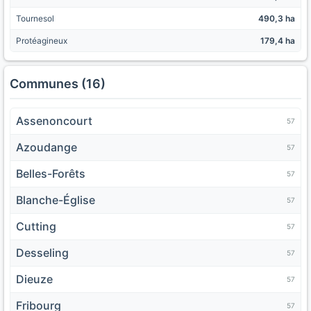
Tournesol
490,3 ha
Protéagineux
179,4 ha
Communes (16)
Assenoncourt
57
Azoudange
57
Belles-Forêts
57
Blanche-Église
57
Cutting
57
Desseling
57
Dieuze
57
Fribourg
57