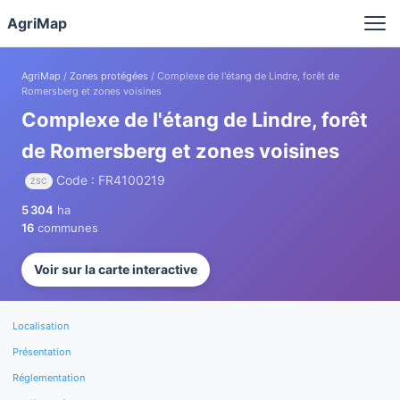
Panneau de gestion des cookies
AgriMap
AgriMap
/
Zones protégées
/ Complexe de l'étang de Lindre, forêt de
Romersberg et zones voisines
Complexe de l'étang de Lindre, forêt
de Romersberg et zones voisines
Code : FR4100219
ZSC
5 304
ha
16
communes
Voir sur la carte interactive
Localisation
Présentation
Réglementation