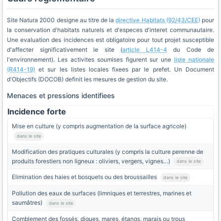
Site Natura 2000 designe au titre de la
directive Habitats (92/43/CEE)
pour
la conservation d'habitats naturels et d'especes d'interet communautaire.
Une evaluation des incidences est obligatoire pour tout projet susceptible
d'affecter significativement le site (
article L414-4
du Code de
l'environnement). Les activites soumises figurent sur une
liste nationale
(R414-19)
et sur les listes locales fixees par le prefet. Un Document
d'Objectifs (DOCOB) definit les mesures de gestion du site.
Menaces et pressions identifiees
Incidence forte
Mise en culture (y compris augmentation de la surface agricole)
dans le site
Modification des pratiques culturales (y compris la culture perenne de
produits forestiers non ligneux : oliviers, vergers, vignes…)
dans le site
Elimination des haies et bosquets ou des broussailles
dans le site
Pollution des eaux de surfaces (limniques et terrestres, marines et
saumâtres)
dans le site
Comblement des fossés, digues, mares, étangs, marais ou trous