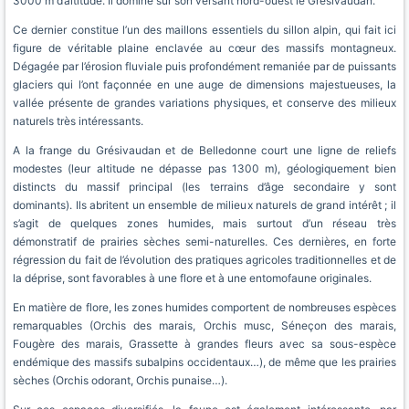
3000 m d’altitude. Il domine sur son versant nord-ouest le Grésivaudan.
Ce dernier constitue l’un des maillons essentiels du sillon alpin, qui fait ici
figure de véritable plaine enclavée au cœur des massifs montagneux.
Dégagée par l’érosion fluviale puis profondément remaniée par de puissants
glaciers qui l’ont façonnée en une auge de dimensions majestueuses, la
vallée présente de grandes variations physiques, et conserve des milieux
naturels très intéressants.
A la frange du Grésivaudan et de Belledonne court une ligne de reliefs
modestes (leur altitude ne dépasse pas 1300 m), géologiquement bien
distincts du massif principal (les terrains d’âge secondaire y sont
dominants). Ils abritent un ensemble de milieux naturels de grand intérêt ; il
s’agit de quelques zones humides, mais surtout d’un réseau très
démonstratif de prairies sèches semi-naturelles. Ces dernières, en forte
régression du fait de l’évolution des pratiques agricoles traditionnelles et de
la déprise, sont favorables à une flore et à une entomofaune originales.
En matière de flore, les zones humides comportent de nombreuses espèces
remarquables (Orchis des marais, Orchis musc, Séneçon des marais,
Fougère des marais, Grassette à grandes fleurs avec sa sous-espèce
endémique des massifs subalpins occidentaux…), de même que les prairies
sèches (Orchis odorant, Orchis punaise…).