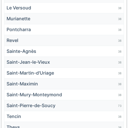
Le Versoud
38
Murianette
38
Pontcharra
38
Revel
38
Sainte-Agnès
38
Saint-Jean-le-Vieux
38
Saint-Martin-d'Uriage
38
Saint-Maximin
38
Saint-Mury-Monteymond
38
Saint-Pierre-de-Soucy
73
Tencin
38
Theys
38