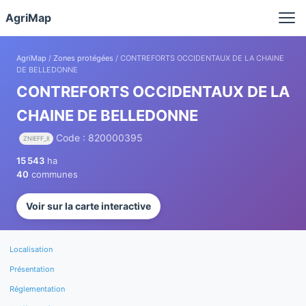
Panneau de gestion des cookies
AgriMap
AgriMap
/
Zones protégées
/ CONTREFORTS OCCIDENTAUX DE LA CHAINE
DE BELLEDONNE
CONTREFORTS OCCIDENTAUX DE LA
CHAINE DE BELLEDONNE
Code : 820000395
ZNIEFF_II
15 543
ha
40
communes
Voir sur la carte interactive
Localisation
Présentation
Réglementation