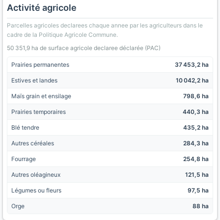
Activité agricole
Parcelles agricoles declarees chaque annee par les agriculteurs dans le
cadre de la Politique Agricole Commune.
50 351,9 ha de surface agricole declaree déclarée (PAC)
Prairies permanentes
37 453,2 ha
Estives et landes
10 042,2 ha
Maïs grain et ensilage
798,6 ha
Prairies temporaires
440,3 ha
Blé tendre
435,2 ha
Autres céréales
284,3 ha
Fourrage
254,8 ha
Autres oléagineux
121,5 ha
Légumes ou fleurs
97,5 ha
Orge
88 ha