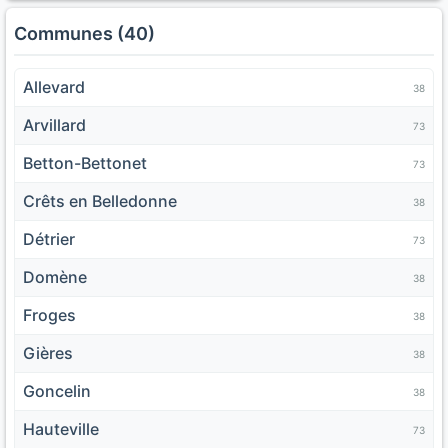
Communes (40)
Allevard
38
Arvillard
73
Betton-Bettonet
73
Crêts en Belledonne
38
Détrier
73
Domène
38
Froges
38
Gières
38
Goncelin
38
Hauteville
73