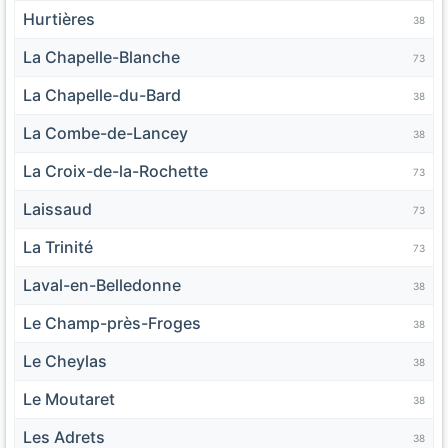
Hurtières
38
La Chapelle-Blanche
73
La Chapelle-du-Bard
38
La Combe-de-Lancey
38
La Croix-de-la-Rochette
73
Laissaud
73
La Trinité
73
Laval-en-Belledonne
38
Le Champ-près-Froges
38
Le Cheylas
38
Le Moutaret
38
Les Adrets
38