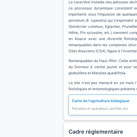
Le caractère instable des pelouses sèch
ce processus dynamique consistent en 
importants sous l’impulsion de quelque
pinnatum, B. rupestris) qui s'expriment 
(Genévrier commun, Eglantier, Prunellie
Hêtre, Pin sylvestre, etc.) viennent com
en Alsace avec une diversité floristi
remarquables dans les complexes structu
Sites Alsaciens (CSA), figure à l'invent
Remarquables du Haut-Rhin. Cette entit
du Sonneur à ventre jaune) et pour son
globulifera et Marsilea quadrifolia.
Le site n'est pas menacé en soi mais l
floristiques et entomologiques présents s
Carte de l'agriculture biologique
Parcelles et opérateurs certifiés bio
Cadre réglementaire