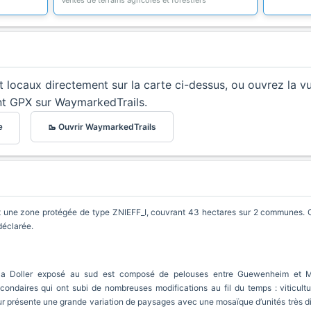
Ventes de terrains agricoles et forestiers
et locaux directement sur la carte ci-dessus, ou ouvrez la v
nt GPX sur WaymarkedTrails.
🥾 Ouvrir WaymarkedTrails
e
une zone protégée de type ZNIEFF_I, couvrant 43 hectares sur 2 communes. Cet
déclarée.
 la Doller exposé au sud est composé de pelouses entre Guewenheim et Mic
condaires qui ont subi de nombreuses modifications au fil du temps : viticultu
eur présente une grande variation de paysages avec une mosaïque d’unités très différ