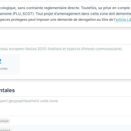
cologique, sans contrainte reglementaire directe. Toutefois, sa prise en compte 
anisme (PLU, SCOT). Tout projet d'amenagement dans cette zone doit demontrer 
especes protegees peut imposer une demande de derogation au titre de l'
article L
reseau europeen Natura 2000 (habitats et especes d’interet communautaire).
2
unes
ntales
oupent geographiquement cette zone.
ublique
publique