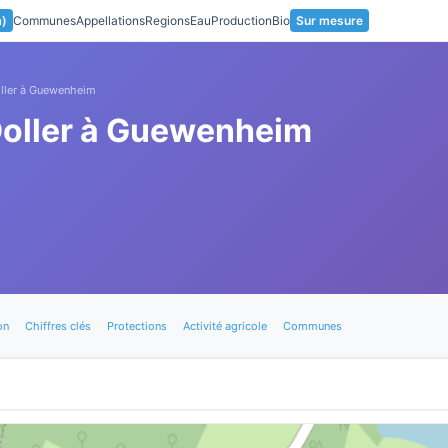
a)
Communes
Appellations
Regions
Eau
Production
Bio
Sur mesure
oller à Guewenheim
Doller à Guewenheim
on
Chiffres clés
Protections
Activité agricole
Communes