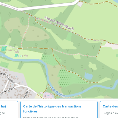
 ha)
Carte de l'historique des transactions
Carte des
foncières
égée
Sieges d'ex