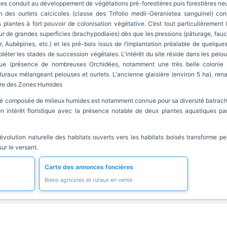
es conduit au développement de végétations pré-forestières puis forestières neu
des ourlets calcicoles (classe des Trifolio medii-Geranietea sanguinei) co
s plantes à fort pouvoir de colonisation végétative. C’est tout particulièreme
sur de grandes superficies (brachypodiaies) dès que les pressions (pâturage, fauc
r, Aubépines, etc.) et les pré-bois issus de l’implantation préalable de quelq
pléter les stades de succession végétales. L'intérêt du site réside dans les pelou
que (présence de nombreuses Orchidées, notamment une très belle colonie d’
raux mélangeant pelouses et ourlets. L'ancienne glaisière (environ 5 ha), rena
aire des Zones Humides
é composée de milieux humides est notamment connue pour sa diversité batrach
 intérêt floristique avec la présence notable de deux plantes aquatiques part
'évolution naturelle des habitats ouverts vers les habitats boisés transforme 
ur le versant.
Carte des annonces foncières
Biens agricoles et ruraux en vente