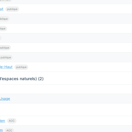
ut
publique
blique
lique
publique
publique
-le-Haut
publique
’espaces naturels) (2)
d'Usage
ten
AOC
im
AOC