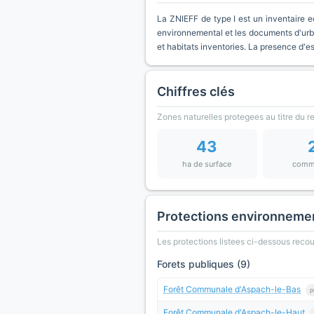
La ZNIEFF de type I est un inventaire e
environnemental et les documents d'urb
et habitats inventories. La presence d'
Chiffres clés
Zones naturelles protegees au titre du 
43
ha de surface
comm
Protections environneme
Les protections listees ci-dessous rec
Forets publiques (9)
Forêt Communale d'Aspach-le-Bas
p
Forêt Communale d'Aspach-le-Haut