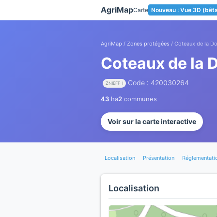
Panneau de gestion des cookies
AgriMap
Carte
Nouveau : Vue 3D (bêt
AgriMap
/
Zones protégées
/ Coteaux de la D
Coteaux de la 
Code : 420030264
ZNIEFF_I
43
ha
2
communes
Voir sur la carte interactive
Localisation
Présentation
Réglementati
Localisation