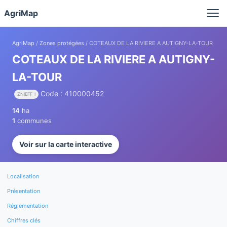
Panneau de gestion des cookies
AgriMap
AgriMap
/
Zones protégées
/ COTEAUX DE LA RIVIERE A AUTIGNY-LA-TOUR
COTEAUX DE LA RIVIERE A AUTIGNY-
LA-TOUR
Code : 410000452
ZNIEFF_I
14
ha
1
communes
Voir sur la carte interactive
Localisation
Présentation
Réglementation
Chiffres clés