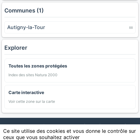
Communes (1)
Autigny-la-Tour
88
Explorer
Toutes les zones protégées
Index des sites Natura 2000
Carte interactive
Voir cette zone sur la carte
AgriMap — Données agricoles ouvertes
|
Carte
|
Communes
|
Ce site utilise des cookies et vous donne le contrôle sur
Appellations
|
Regions
|
Cultures
|
Zones protégées
|
Forets
|
ceux que vous souhaitez activer
Littoral
|
Espaces naturels
|
Statistiques
|
Contact
|
Mentions légales