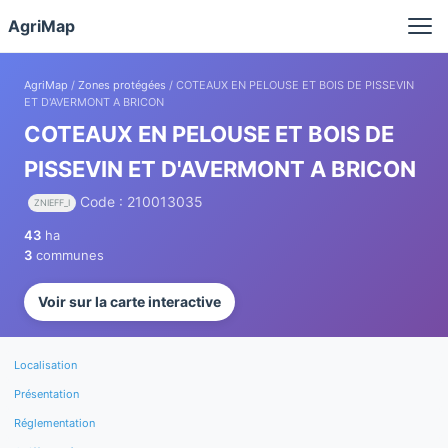
Panneau de gestion des cookies
AgriMap
AgriMap
/
Zones protégées
/ COTEAUX EN PELOUSE ET BOIS DE PISSEVIN
ET D'AVERMONT A BRICON
COTEAUX EN PELOUSE ET BOIS DE
PISSEVIN ET D'AVERMONT A BRICON
Code : 210013035
ZNIEFF_I
43
ha
3
communes
Voir sur la carte interactive
Localisation
Présentation
Réglementation