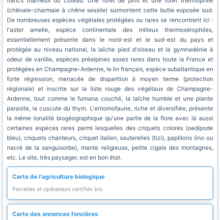
flancs marneux du coteau. Une forêt de pins et une forêt thermophile
(chênaie-charmaie à chêne sessile) surmontent cette butte exposée sud.
De nombreuses espèces végétales protégées ou rares se rencontrent ici :
l'aster amelle, espèce continentale des milieux thermoxérophiles,
essentiellement présente dans le nord-est et le sud-est du pays et
protégée au niveau national, la laîche pied d'oiseau et la gymnadénie à
odeur de vanille, espèces préalpines assez rares dans toute la France et
protégées en Champagne-Ardenne, le lin français, espèce subatlantique en
forte régression, menacée de disparition à moyen terme (protection
régionale) et inscrite sur la liste rouge des végétaux de Champagne-
Ardenne, tout comme le fumana couché, la laîche humble et une plante
parasite, la cuscute du thym. L'entomofaune, riche et diversifiée, présente
la même tonalité biogéographique qu'une partie de la flore avec là aussi
certaines espèces rares parmi lesquelles des criquets colorés (oedipode
bleu), criquets chanteurs, criquet italien, sauterelles (tizi), papillons (ino ou
nacré de la sanguisorbe), mante religieuse, petite cigale des montagnes,
etc. Le site, très paysager, est en bon état.
Carte de l'agriculture biologique
Parcelles et opérateurs certifiés bio
Carte des annonces foncières