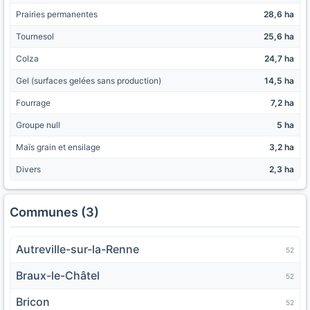
Prairies permanentes
28,6 ha
Tournesol
25,6 ha
Colza
24,7 ha
Gel (surfaces gelées sans production)
14,5 ha
Fourrage
7,2 ha
Groupe null
5 ha
Maïs grain et ensilage
3,2 ha
Divers
2,3 ha
Communes (3)
Autreville-sur-la-Renne
52
Braux-le-Châtel
52
Bricon
52