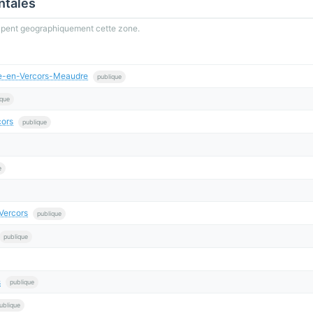
ntales
oupent geographiquement cette zone.
e-en-Vercors-Meaudre
publique
ique
cors
publique
e
Vercors
publique
publique
s
publique
ublique