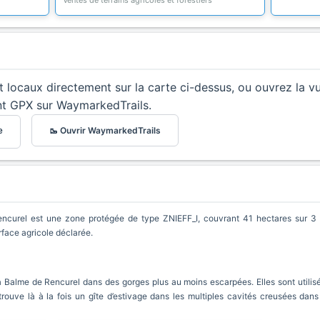
Ventes de terrains agricoles et forestiers
et locaux directement sur la carte ci-dessus, ou ouvrez la v
nt GPX sur WaymarkedTrails.
🥾 Ouvrir WaymarkedTrails
e
ncurel est une zone protégée de type ZNIEFF_I, couvrant 41 hectares sur 3 
rface agricole déclarée.
a Balme de Rencurel dans des gorges plus au moins escarpées. Elles sont utilis
 trouve là à la fois un gîte d’estivage dans les multiples cavités creusées dans