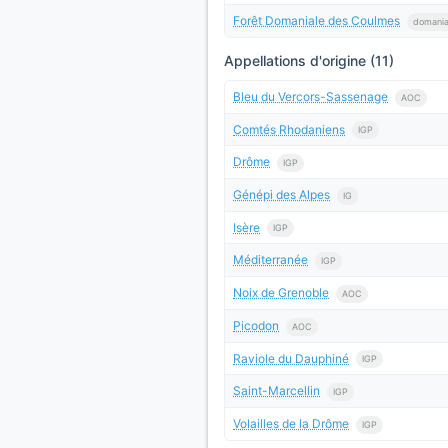
Forêt Domaniale des Coulmes
domania
Appellations d'origine (11)
Bleu du Vercors-Sassenage
AOC
Comtés Rhodaniens
IGP
Drôme
IGP
Génépi des Alpes
IG
Isère
IGP
Méditerranée
IGP
Noix de Grenoble
AOC
Picodon
AOC
Raviole du Dauphiné
IGP
Saint-Marcellin
IGP
Volailles de la Drôme
IGP