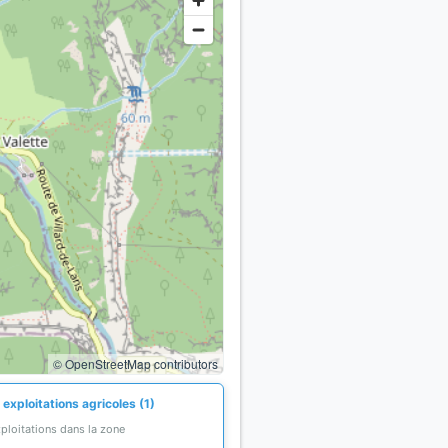
© OpenStreetMap contributors
exploitations agricoles (1)
ploitations dans la zone