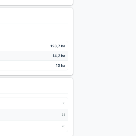
123,7 ha
14,2 ha
10 ha
38
38
26