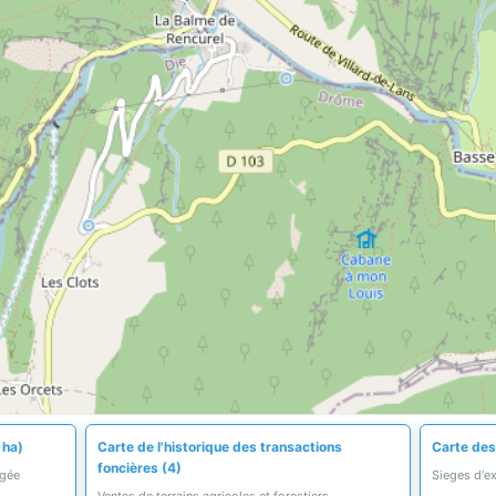
 ha)
Carte de l'historique des transactions
Carte des 
foncières (4)
égée
Sieges d'ex