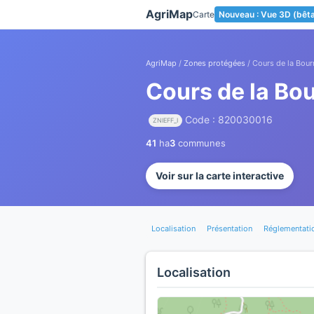
Panneau de gestion des cookies
AgriMap
Carte
Nouveau : Vue 3D (bêt
AgriMap
/
Zones protégées
/ Cours de la Bour
Cours de la Bo
Code : 820030016
ZNIEFF_I
41
ha
3
communes
Voir sur la carte interactive
Localisation
Présentation
Réglementati
Localisation