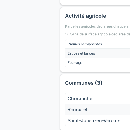
Activité agricole
Parcelles agricoles declarees chaque an
147,9 ha de surface agricole declaree d
Prairies permanentes
Estives et landes
Fourrage
Communes (3)
Choranche
Rencurel
Saint-Julien-en-Vercors