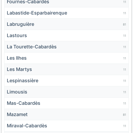
Fournes-Cabardès
11
Labastide-Esparbairenque
11
Labruguière
81
Lastours
11
La Tourette-Cabardès
11
Les Ilhes
11
Les Martys
11
Lespinassière
11
Limousis
11
Mas-Cabardès
11
Mazamet
81
Miraval-Cabardès
11