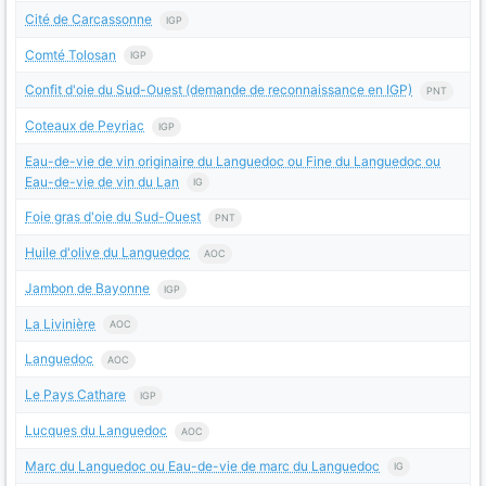
Cité de Carcassonne
IGP
Comté Tolosan
IGP
Confit d'oie du Sud-Ouest (demande de reconnaissance en IGP)
PNT
Coteaux de Peyriac
IGP
Eau-de-vie de vin originaire du Languedoc ou Fine du Languedoc ou
Eau-de-vie de vin du Lan
IG
Foie gras d'oie du Sud-Ouest
PNT
Huile d'olive du Languedoc
AOC
Jambon de Bayonne
IGP
La Livinière
AOC
Languedoc
AOC
Le Pays Cathare
IGP
Lucques du Languedoc
AOC
Marc du Languedoc ou Eau-de-vie de marc du Languedoc
IG