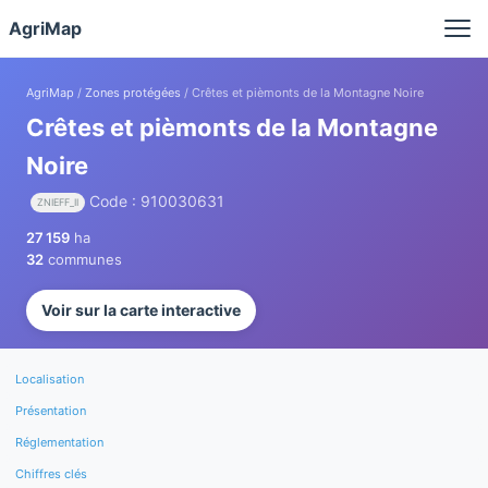
Panneau de gestion des cookies
AgriMap
AgriMap
/
Zones protégées
/ Crêtes et pièmonts de la Montagne Noire
Crêtes et pièmonts de la Montagne
Noire
Code : 910030631
ZNIEFF_II
27 159
ha
32
communes
Voir sur la carte interactive
Localisation
Présentation
Réglementation
Chiffres clés