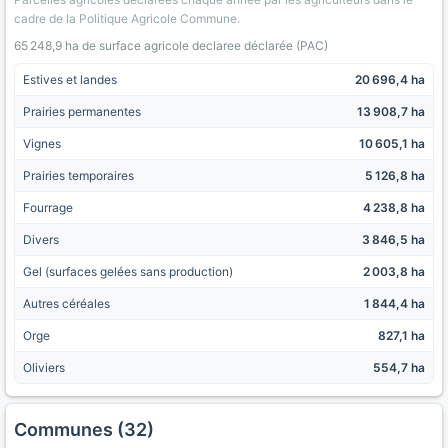
cadre de la Politique Agricole Commune.
65 248,9 ha de surface agricole declaree déclarée (PAC)
Estives et landes
20 696,4 ha
Prairies permanentes
13 908,7 ha
Vignes
10 605,1 ha
Prairies temporaires
5 126,8 ha
Fourrage
4 238,8 ha
Divers
3 846,5 ha
Gel (surfaces gelées sans production)
2 003,8 ha
Autres céréales
1 844,4 ha
Orge
827,1 ha
Oliviers
554,7 ha
Communes (32)