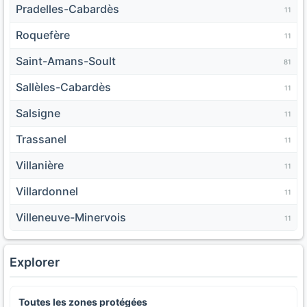
Pradelles-Cabardès
11
Roquefère
11
Saint-Amans-Soult
81
Sallèles-Cabardès
11
Salsigne
11
Trassanel
11
Villanière
11
Villardonnel
11
Villeneuve-Minervois
11
Explorer
Toutes les zones protégées