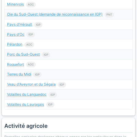
Minervois
AOC
Oie du Sud-Ouest (demande de reconnaissance en IGP)
PNT
Pays d'Hérault
IGP
Pays d'Oc
IGP
Pélardon
AOC
Porc du Sud-Ouest
IGP
Roquefort
AOC
Terres du Midi
IGP
Veau d'Aveyron et du Ségala
IGP
Volailles du Languedoc
IGP
Volailles du Lauragais
IGP
Activité agricole
Parcelles agricoles declarees chaque annee par les agriculteurs dans le