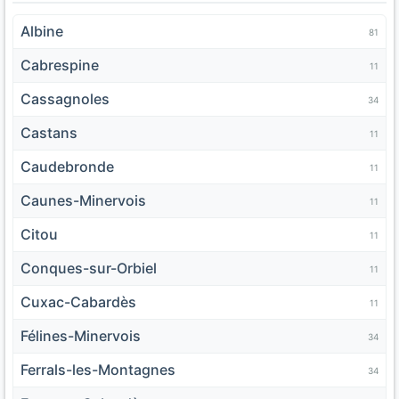
Albine
81
Cabrespine
11
Cassagnoles
34
Castans
11
Caudebronde
11
Caunes-Minervois
11
Citou
11
Conques-sur-Orbiel
11
Cuxac-Cabardès
11
Félines-Minervois
34
Ferrals-les-Montagnes
34