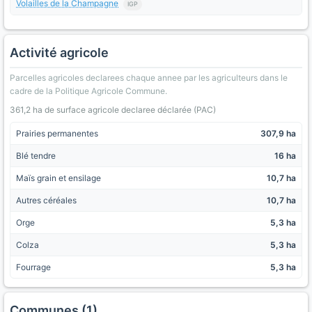
Volailles de la Champagne
IGP
Activité agricole
Parcelles agricoles declarees chaque annee par les agriculteurs dans le
cadre de la Politique Agricole Commune.
361,2 ha de surface agricole declaree déclarée (PAC)
Prairies permanentes
307,9 ha
Blé tendre
16 ha
Maïs grain et ensilage
10,7 ha
Autres céréales
10,7 ha
Orge
5,3 ha
Colza
5,3 ha
Fourrage
5,3 ha
Communes (1)