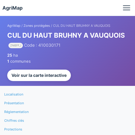
Panneau de gestion des cookies
AgriMap
AgriMap
/
Zones protégées
/ CUL DU HAUT BRUHNY A VAUQUOIS
CUL DU HAUT BRUHNY A VAUQUOIS
Code : 410030171
ZNIEFF_I
25
ha
1
communes
Voir sur la carte interactive
Localisation
Présentation
Réglementation
Chiffres clés
Protections