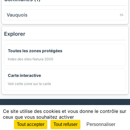
Vauquois
55
Explorer
Toutes les zones protégées
Index des sites Natura 2000
Carte interactive
Voir cette zone sur la carte
AgriMap — Données agricoles ouvertes
|
Carte
|
Communes
|
Ce site utilise des cookies et vous donne le contrôle sur
Appellations
|
Regions
|
Cultures
|
Zones protégées
|
Forets
|
ceux que vous souhaitez activer
Littoral
|
Espaces naturels
|
Statistiques
|
Contact
|
Mentions légales
|
Confidentialite
|
CGU
|
CGV
|
Cookies
Tout accepter
Tout refuser
Personnaliser
Sources : IGN, INSEE, Météo-France, SAFER, INRAE, BRGM, INAO, Ministère de