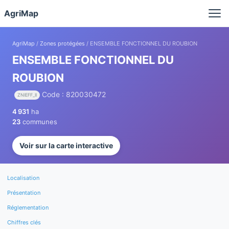
Panneau de gestion des cookies
AgriMap
AgriMap
/
Zones protégées
/ ENSEMBLE FONCTIONNEL DU ROUBION
ENSEMBLE FONCTIONNEL DU
ROUBION
Code : 820030472
ZNIEFF_II
4 931
ha
23
communes
Voir sur la carte interactive
Localisation
Présentation
Réglementation
Chiffres clés