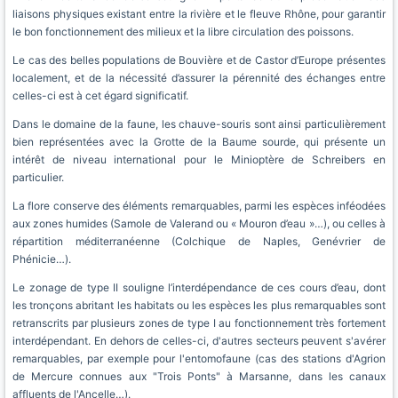
liaisons physiques existant entre la rivière et le fleuve Rhône, pour garantir
le bon fonctionnement des milieux et la libre circulation des poissons.
Le cas des belles populations de Bouvière et de Castor d’Europe présentes
localement, et de la nécessité d’assurer la pérennité des échanges entre
celles-ci est à cet égard significatif.
Dans le domaine de la faune, les chauve-souris sont ainsi particulièrement
bien représentées avec la Grotte de la Baume sourde, qui présente un
intérêt de niveau international pour le Minioptère de Schreibers en
particulier.
La flore conserve des éléments remarquables, parmi les espèces inféodées
aux zones humides (Samole de Valerand ou « Mouron d’eau »…), ou celles à
répartition méditerranéenne (Colchique de Naples, Genévrier de
Phénicie…).
Le zonage de type II souligne l’interdépendance de ces cours d’eau, dont
les tronçons abritant les habitats ou les espèces les plus remarquables sont
retranscrits par plusieurs zones de type I au fonctionnement très fortement
interdépendant. En dehors de celles-ci, d'autres secteurs peuvent s'avérer
remarquables, par exemple pour l'entomofaune (cas des stations d'Agrion
de Mercure connues aux "Trois Ponts" à Marsanne, dans les canaux
affluents de l'Ancelle…).