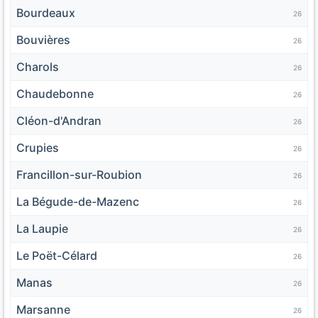
Bourdeaux
26
Bouvières
26
Charols
26
Chaudebonne
26
Cléon-d'Andran
26
Crupies
26
Francillon-sur-Roubion
26
La Bégude-de-Mazenc
26
La Laupie
26
Le Poët-Célard
26
Manas
26
Marsanne
26