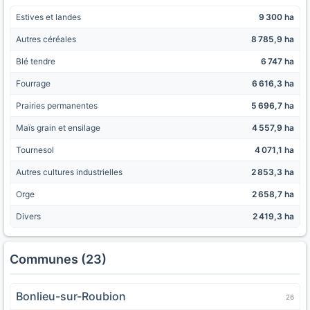
Estives et landes
9 300 ha
Autres céréales
8 785,9 ha
Blé tendre
6 747 ha
Fourrage
6 616,3 ha
Prairies permanentes
5 696,7 ha
Maïs grain et ensilage
4 557,9 ha
Tournesol
4 071,1 ha
Autres cultures industrielles
2 853,3 ha
Orge
2 658,7 ha
Divers
2 419,3 ha
Communes (23)
Bonlieu-sur-Roubion
26