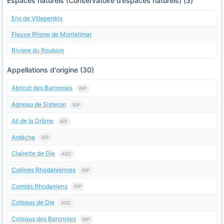
Espaces naturels (Conservatoire d’espaces naturels) (3)
Ens de Villeperdrix
Fleuve Rhone de Montelimar
Riviere du Roubion
Appellations d'origine (30)
Abricot des Baronnies
IGP
Agneau de Sisteron
IGP
Ail de la Drôme
IGP
Ardèche
IGP
Clairette de Die
AOC
Collines Rhodaniennes
IGP
Comtés Rhodaniens
IGP
Coteaux de Die
AOC
Coteaux des Baronnies
IGP