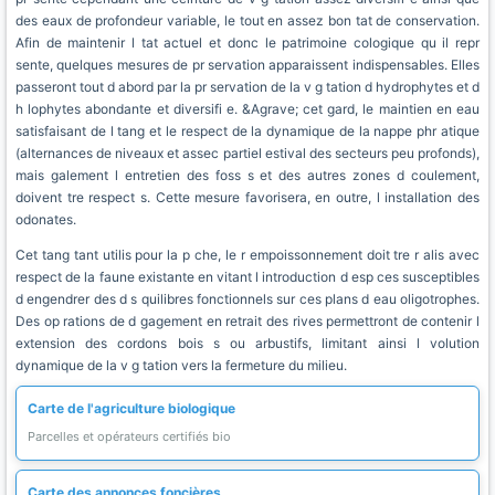
des eaux de profondeur variable, le tout en assez bon tat de conservation.
Afin de maintenir l tat actuel et donc le patrimoine cologique qu il repr
sente, quelques mesures de pr servation apparaissent indispensables. Elles
passeront tout d abord par la pr servation de la v g tation d hydrophytes et d
h lophytes abondante et diversifi e. &Agrave; cet gard, le maintien en eau
satisfaisant de l tang et le respect de la dynamique de la nappe phr atique
(alternances de niveaux et assec partiel estival des secteurs peu profonds),
mais galement l entretien des foss s et des autres zones d coulement,
doivent tre respect s. Cette mesure favorisera, en outre, l installation des
odonates.
Cet tang tant utilis pour la p che, le r empoissonnement doit tre r alis avec
respect de la faune existante en vitant l introduction d esp ces susceptibles
d engendrer des d s quilibres fonctionnels sur ces plans d eau oligotrophes.
Des op rations de d gagement en retrait des rives permettront de contenir l
extension des cordons bois s ou arbustifs, limitant ainsi l volution
dynamique de la v g tation vers la fermeture du milieu.
Carte de l'agriculture biologique
Parcelles et opérateurs certifiés bio
Carte des annonces foncières