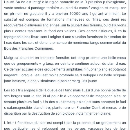
Haute-Sa ne est int gr e la r gion naturelle de la D pression p rivosgienne,
vaste secteur d pandage tertiaire au pied du massif vosgien et marqu par
un ph nom ne glaciaire il y a environ 10000 ans ( ge ant w rmien). Le
substrat est compos de formations marneuses du Trias, ces derni res
recouvertes d alluvions anciennes, sur la plupart des terrains, ou d alluvions
plus r centes tapissant le fond des vallons. Ces caract ristiques, li es la
topographie des lieux, sont l origine d une situation favorisant la r tention de
l eau dans les sols et donc la pr sence de nombreux tangs comme celui du
Bois des Franches Communes.
Malgr sa situation en contexte forestier, cet tang pr sente une belle mosa
que de groupements v g taux, en ceinture continue autour du plan d eau.
Ce dernier accueille des groupements amphibies n nuphar blanc et potamot
nageant. Lorsque l eau est moins profonde se d veloppe une belle scirpaie
jonc lacustre, la che v siculeuse, rubanier merg , iris jaune
Les sols tr s engorg s de la queue de l tang mais aussi d une bonne partie de
ses berges sont le site id al pour le d veloppement de magnocari aies, pr
sentant plusieurs faci s. Un des plus remarquables est sans conteste le faci
s calamagrostide blanch tre, plante rare en Franche-Comt et menac e de
disparition par la destruction de son biotope, notamment en plaine.
L int r t floristique du site est compl t par la pr sence d un groupement un
peu particulier, se d veloppant sur les berges vaseuses lors de leur