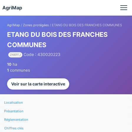
Panneau de gestion des cookies
AgriMap
AgriMap
/
Zones protégées
/ ETANG DU BOIS DES FRANCHES COMMUNES
ETANG DU BOIS DES FRANCHES
COMMUNES
Code : 430020223
ZNIEFF_I
10
ha
1
communes
Voir sur la carte interactive
Localisation
Présentation
Réglementation
Chiffres clés