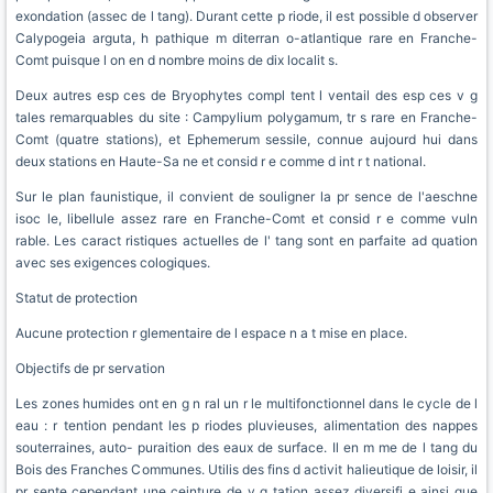
exondation (assec de l tang). Durant cette p riode, il est possible d observer
Calypogeia arguta, h pathique m diterran o-atlantique rare en Franche-
Comt puisque l on en d nombre moins de dix localit s.
Deux autres esp ces de Bryophytes compl tent l ventail des esp ces v g
tales remarquables du site : Campylium polygamum, tr s rare en Franche-
Comt (quatre stations), et Ephemerum sessile, connue aujourd hui dans
deux stations en Haute-Sa ne et consid r e comme d int r t national.
Sur le plan faunistique, il convient de souligner la pr sence de l'aeschne
isoc le, libellule assez rare en Franche-Comt et consid r e comme vuln
rable. Les caract ristiques actuelles de l' tang sont en parfaite ad quation
avec ses exigences cologiques.
Statut de protection
Aucune protection r glementaire de l espace n a t mise en place.
Objectifs de pr servation
Les zones humides ont en g n ral un r le multifonctionnel dans le cycle de l
eau : r tention pendant les p riodes pluvieuses, alimentation des nappes
souterraines, auto- puraition des eaux de surface. Il en m me de l tang du
Bois des Franches Communes. Utilis des fins d activit halieutique de loisir, il
pr sente cependant une ceinture de v g tation assez diversifi e ainsi que