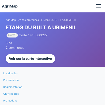
Panneau de gestion des cookies
AgriMap
AgriMap
/
Zones protégées
/ ETANG DU BULT A URIMENIL
ETANG DU BULT A URIMENIL
Code : 410030227
ZNIEFF_I
5
ha
2
communes
Voir sur la carte interactive
Localisation
Présentation
Réglementation
Chiffres clés
Protections