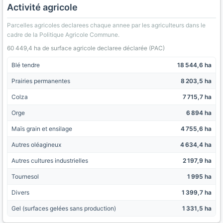
Activité agricole
Parcelles agricoles declarees chaque annee par les agriculteurs dans le
cadre de la Politique Agricole Commune.
60 449,4 ha de surface agricole declaree déclarée (PAC)
Blé tendre
18 544,6 ha
Prairies permanentes
8 203,5 ha
Colza
7 715,7 ha
Orge
6 894 ha
Maïs grain et ensilage
4 755,6 ha
Autres oléagineux
4 634,4 ha
Autres cultures industrielles
2 197,9 ha
Tournesol
1 995 ha
Divers
1 399,7 ha
Gel (surfaces gelées sans production)
1 331,5 ha