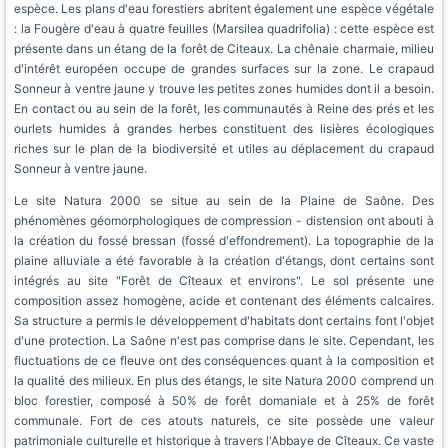
espèce. Les plans d'eau forestiers abritent également une espèce végétale
: la Fougère d'eau à quatre feuilles (Marsilea quadrifolia) : cette espèce est
présente dans un étang de la forêt de Citeaux. La chênaie charmaie, milieu
d'intérêt européen occupe de grandes surfaces sur la zone. Le crapaud
Sonneur à ventre jaune y trouve les petites zones humides dont il a besoin.
En contact ou au sein de la forêt, les communautés à Reine des prés et les
ourlets humides à grandes herbes constituent des lisières écologiques
riches sur le plan de la biodiversité et utiles au déplacement du crapaud
Sonneur à ventre jaune.
Le site Natura 2000 se situe au sein de la Plaine de Saône. Des
phénomènes géomorphologiques de compression - distension ont abouti à
la création du fossé bressan (fossé d'effondrement). La topographie de la
plaine alluviale a été favorable à la création d'étangs, dont certains sont
intégrés au site "Forêt de Cîteaux et environs". Le sol présente une
composition assez homogène, acide et contenant des éléments calcaires.
Sa structure a permis le développement d'habitats dont certains font l'objet
d'une protection. La Saône n'est pas comprise dans le site. Cependant, les
fluctuations de ce fleuve ont des conséquences quant à la composition et
la qualité des milieux. En plus des étangs, le site Natura 2000 comprend un
bloc forestier, composé à 50% de forêt domaniale et à 25% de forêt
communale. Fort de ces atouts naturels, ce site possède une valeur
patrimoniale culturelle et historique à travers l'Abbaye de Cîteaux. Ce vaste