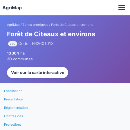
Panneau de gestion des cookies
AgriMap
AgriMap
/
Zones protégées
/ Forêt de Citeaux et environs
Forêt de Citeaux et environs
Code : FR2601013
ZSC
13 304
ha
30
communes
Voir sur la carte interactive
Localisation
Présentation
Réglementation
Chiffres clés
Protections