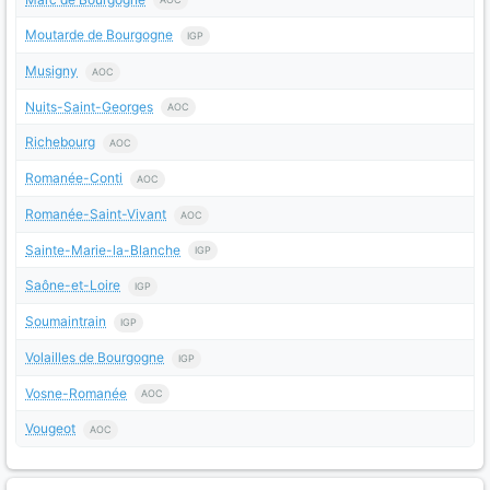
Moutarde de Bourgogne
IGP
Musigny
AOC
Nuits-Saint-Georges
AOC
Richebourg
AOC
Romanée-Conti
AOC
Romanée-Saint-Vivant
AOC
Sainte-Marie-la-Blanche
IGP
Saône-et-Loire
IGP
Soumaintrain
IGP
Volailles de Bourgogne
IGP
Vosne-Romanée
AOC
Vougeot
AOC