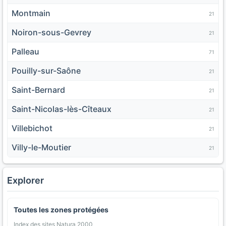
Montmain
21
Noiron-sous-Gevrey
21
Palleau
71
Pouilly-sur-Saône
21
Saint-Bernard
21
Saint-Nicolas-lès-Cîteaux
21
Villebichot
21
Villy-le-Moutier
21
Explorer
Toutes les zones protégées
Index des sites Natura 2000