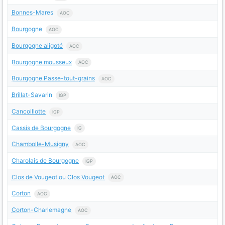
Bonnes-Mares
AOC
Bourgogne
AOC
Bourgogne aligoté
AOC
Bourgogne mousseux
AOC
Bourgogne Passe-tout-grains
AOC
Brillat-Savarin
IGP
Cancoillotte
IGP
Cassis de Bourgogne
IG
Chambolle-Musigny
AOC
Charolais de Bourgogne
IGP
Clos de Vougeot ou Clos Vougeot
AOC
Corton
AOC
Corton-Charlemagne
AOC