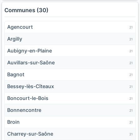
Communes (30)
Agencourt
21
Argilly
21
Aubigny-en-Plaine
21
Auvillars-sur-Saône
21
Bagnot
21
Bessey-lès-Cîteaux
21
Boncourt-le-Bois
21
Bonnencontre
21
Broin
21
Charrey-sur-Saône
21