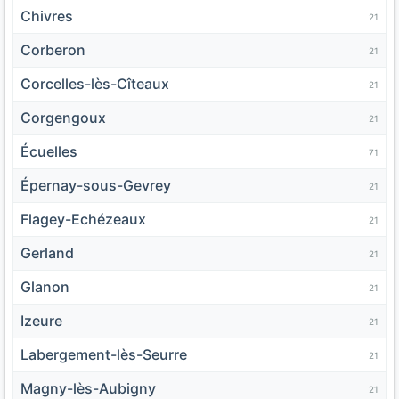
Chivres
21
Corberon
21
Corcelles-lès-Cîteaux
21
Corgengoux
21
Écuelles
71
Épernay-sous-Gevrey
21
Flagey-Echézeaux
21
Gerland
21
Glanon
21
Izeure
21
Labergement-lès-Seurre
21
Magny-lès-Aubigny
21