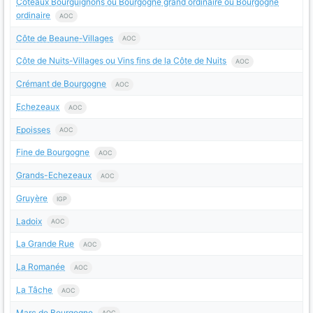
Coteaux Bourguignons ou Bourgogne grand ordinaire ou Bourgogne
ordinaire
AOC
Côte de Beaune-Villages
AOC
Côte de Nuits-Villages ou Vins fins de la Côte de Nuits
AOC
Crémant de Bourgogne
AOC
Echezeaux
AOC
Epoisses
AOC
Fine de Bourgogne
AOC
Grands-Echezeaux
AOC
Gruyère
IGP
Ladoix
AOC
La Grande Rue
AOC
La Romanée
AOC
La Tâche
AOC
Marc de Bourgogne
AOC