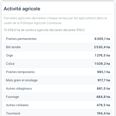
Activité agricole
Parcelles agricoles declarees chaque annee par les agriculteurs dans le
cadre de la Politique Agricole Commune.
15 359,6 ha de surface agricole declaree déclarée (PAC)
Prairies permanentes
6 005,1 ha
Blé tendre
2 530,4 ha
Orge
1 276,5 ha
Colza
1 039,2 ha
Prairies temporaires
985,1 ha
Maïs grain et ensilage
917,7 ha
Autres oléagineux
861,5 ha
Fourrage
484,8 ha
Autres céréales
479,5 ha
Tournesol
194,4 ha