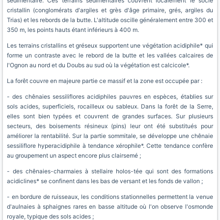
sédimentaire. Ces terrains sédimentaires couvrent localement le socle
cristallin (conglomérats d'argiles et grès d'âge primaire, grés, argiles du
Trias) et les rebords de la butte. L'altitude oscille généralement entre 300 et
350 m, les points hauts étant inférieurs à 400 m.
Les terrains cristallins et gréseux supportent une végétation acidiphile* qui
forme un contraste avec le rebord de la butte et les vallées calcaires de
l'Ognon au nord et du Doubs au sud où la végétation est calcicole*.
La forêt couvre en majeure partie ce massif et la zone est occupée par :
- des chênaies sessiliflores acidiphiles pauvres en espèces, établies sur
sols acides, superficiels, rocailleux ou sableux. Dans la forêt de la Serre,
elles sont bien typées et couvrent de grandes surfaces. Sur plusieurs
secteurs, des boisements résineux (pins) leur ont été substitués pour
améliorer la rentabilité. Sur la partie sommitale, se développe une chênaie
sessiliflore hyperacidiphile à tendance xérophile*. Cette tendance confère
au groupement un aspect encore plus clairsemé ;
- des chênaies-charmaies à stellaire holos-tée qui sont des formations
acidiclines* se confinent dans les bas de versant et les fonds de vallon ;
- en bordure de ruisseaux, les conditions stationnelles permettent la venue
d'aulnaies à sphaignes rares en basse altitude où l'on observe l'osmonde
royale, typique des sols acides ;