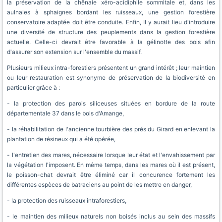
la préservation de la chênaie xéro-acidiphile sommitale et, dans les
aulnaies à sphaignes bordant les ruisseaux, une gestion forestière
conservatoire adaptée doit être conduite. Enfin, Il y aurait lieu d'introduire
une diversité de structure des peuplements dans la gestion forestière
actuelle. Celle-ci devrait être favorable à la gélinotte des bois afin
d'assurer son extension sur l'ensemble du massif.
Plusieurs milieux intra-forestiers présentent un grand intérêt ; leur maintien
ou leur restauration est synonyme de préservation de la biodiversité en
particulier grâce à :
- la protection des parois siliceuses situées en bordure de la route
départementale 37 dans le bois d'Amange,
- la réhabilitation de l'ancienne tourbière des prés du Girard en enlevant la
plantation de résineux qui a été opérée,
- l'entretien des mares, nécessaire lorsque leur état et l'envahissement par
la végétation l'imposent. En même temps, dans les mares où il est présent,
le poisson-chat devrait être éliminé car il concurence fortement les
différentes espèces de batraciens au point de les mettre en danger,
- la protection des ruisseaux intraforestiers,
- le maintien des milieux naturels non boisés inclus au sein des massifs