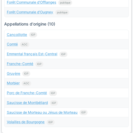
Forêt Communale d'Offlanges
publique
Forêt Communale d'Ougney
publique
Appellations d'origine (10)
Cancoillotte
IGP
Comté
AOC
Emmental français Est-Central
IGP
Franche-Comté
IGP
Gruyère
IGP
Morbier
AOC
Porc de Franche-Comté
IGP
Saucisse de Montbéliard
IGP
Saucisse de Morteau ou Jésus de Morteau
IGP
Volailles de Bourgogne
IGP