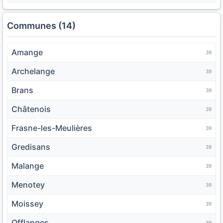
Communes (14)
Amange
39
Archelange
39
Brans
39
Châtenois
39
Frasne-les-Meulières
39
Gredisans
39
Malange
39
Menotey
39
Moissey
39
Offlanges
39