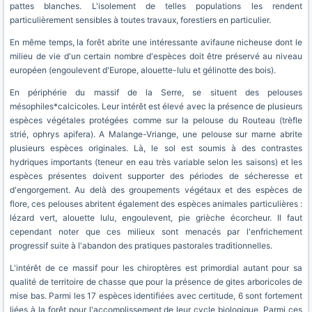
pattes blanches. L'isolement de telles populations les rendent
particulièrement sensibles à toutes travaux, forestiers en particulier.
En même temps, la forêt abrite une intéressante avifaune nicheuse dont le
milieu de vie d'un certain nombre d'espèces doit être préservé au niveau
européen (engoulevent d'Europe, alouette-lulu et gélinotte des bois).
En périphérie du massif de la Serre, se situent des pelouses
mésophiles*calcicoles. Leur intérêt est élevé avec la présence de plusieurs
espèces végétales protégées comme sur la pelouse du Routeau (trèfle
strié, ophrys apifera). A Malange-Vriange, une pelouse sur marne abrite
plusieurs espèces originales. Là, le sol est soumis à des contrastes
hydriques importants (teneur en eau très variable selon les saisons) et les
espèces présentes doivent supporter des périodes de sécheresse et
d'engorgement. Au delà des groupements végétaux et des espèces de
flore, ces pelouses abritent également des espèces animales particulières :
lézard vert, alouette lulu, engoulevent, pie grièche écorcheur. Il faut
cependant noter que ces milieux sont menacés par l'enfrichement
progressif suite à l'abandon des pratiques pastorales traditionnelles.
L'intérêt de ce massif pour les chiroptères est primordial autant pour sa
qualité de territoire de chasse que pour la présence de gites arboricoles de
mise bas. Parmi les 17 espèces identifiées avec certitude, 6 sont fortement
liées à la forêt pour l'accomplissement de leur cycle biologique. Parmi ces