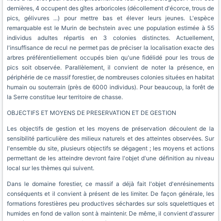
dernières, 4 occupent des gîtes arboricoles (décollement d'écorce, trous de
pics, gélivures ...) pour mettre bas et élever leurs jeunes. L'espèce
remarquable est le Murin de bechstein avec une population estimée à 55
individus adultes répartis en 3 colonies distinctes. Actuellement,
l'insuffisance de recul ne permet pas de préciser la localisation exacte des
arbres préférentiellement occupés bien qu'une fidélidé pour les trous de
pics soit observée. Parallèlement, il convient de noter la présence, en
périphérie de ce massif forestier, de nombreuses colonies situées en habitat
humain ou souterrain (près de 6000 individus). Pour beaucoup, la forêt de
la Serre constitue leur territoire de chasse.
OBJECTIFS ET MOYENS DE PRESERVATION ET DE GESTION
Les objectifs de gestion et les moyens de préservation découlent de la
sensibilité particulière des milieux naturels et des atteintes observées. Sur
l'ensemble du site, plusieurs objectifs se dégagent ; les moyens et actions
permettant de les atteindre devront faire l'objet d'une définition au niveau
local sur les thèmes qui suivent.
Dans le domaine forestier, ce massif a déjà fait l'objet d'enrésinements
conséquents et il convient à présent de les limiter. De façon générale, les
formations forestières peu productives séchardes sur sols squelettiques et
humides en fond de vallon sont à maintenir. De même, il convient d'assurer