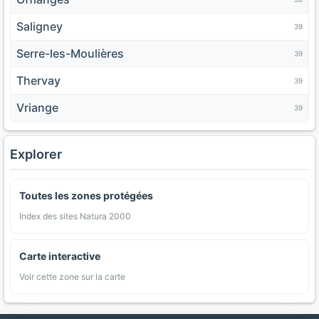
Saligney
39
Serre-les-Moulières
39
Thervay
39
Vriange
39
Explorer
Toutes les zones protégées
Index des sites Natura 2000
Carte interactive
Voir cette zone sur la carte