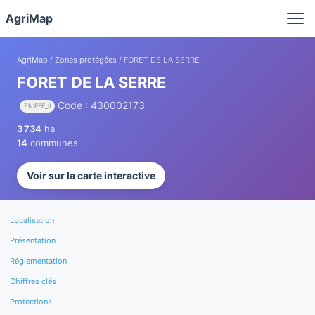
Panneau de gestion des cookies
AgriMap
AgriMap
/
Zones protégées
/ FORET DE LA SERRE
FORET DE LA SERRE
Code : 430002173
ZNIEFF_II
3 734
ha
14
communes
Voir sur la carte interactive
Localisation
Présentation
Réglementation
Chiffres clés
Protections