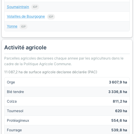
Soumaintrain
IGP
Volailles de Bourgogne
IGP
Yonne
IGP
Activité agricole
Parcelles agricoles declarees chaque annee par les agriculteurs dans le
cadre de la Politique Agricole Commune.
11 087,2 ha de surface agricole declaree déclarée (PAC)
Orge
3 607,9 ha
Blé tendre
3 336,8 ha
Colza
811,2 ha
Tournesol
620 ha
Protéagineux
554,6 ha
Fourrage
539,8 ha