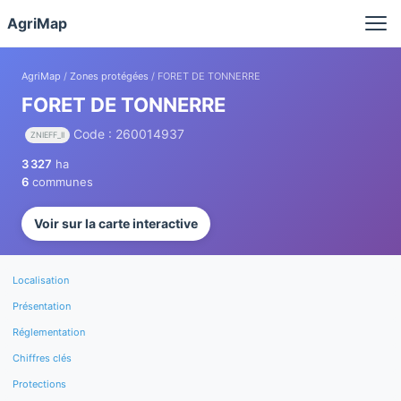
Panneau de gestion des cookies
AgriMap
AgriMap
/
Zones protégées
/ FORET DE TONNERRE
FORET DE TONNERRE
Code : 260014937
ZNIEFF_II
3 327
ha
6
communes
Voir sur la carte interactive
Localisation
Présentation
Réglementation
Chiffres clés
Protections