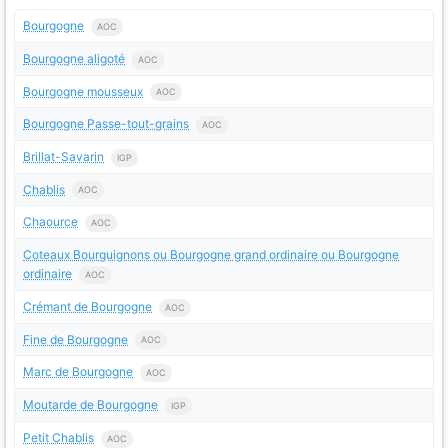
Bourgogne
AOC
Bourgogne aligoté
AOC
Bourgogne mousseux
AOC
Bourgogne Passe-tout-grains
AOC
Brillat-Savarin
IGP
Chablis
AOC
Chaource
AOC
Coteaux Bourguignons ou Bourgogne grand ordinaire ou Bourgogne
ordinaire
AOC
Crémant de Bourgogne
AOC
Fine de Bourgogne
AOC
Marc de Bourgogne
AOC
Moutarde de Bourgogne
IGP
Petit Chablis
AOC