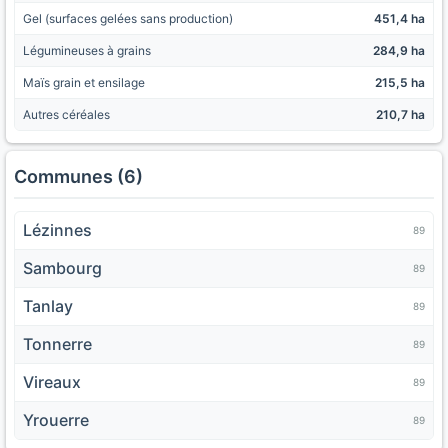
Gel (surfaces gelées sans production)
451,4 ha
Légumineuses à grains
284,9 ha
Maïs grain et ensilage
215,5 ha
Autres céréales
210,7 ha
Communes (6)
Lézinnes
89
Sambourg
89
Tanlay
89
Tonnerre
89
Vireaux
89
Yrouerre
89