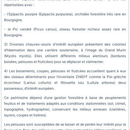
répertoriées avec :
- l'Epipactis pourpre (Epipactis purpurata), orchidée forestière très rare en
Bourgogne.
- le Pic cendré (Picus canus), oiseau forestier nicheur assez rare en
Bourgogne.
3) Diverses chauves-souris d'intérêt européen présentent des colonies
d’hibernation dans une carrière souterraine, à l'image du Grand Murin
(Myotis myotis). Elles utilisent différents milieux alentours (bordures
boisées, pelouses et fruticées) pour se déplacer et s’alimenter.
4) Les boisements, coupes, pelouses et fruticées accueillent quant à eux
des oiseaux déterminants pour l’inventaire ZNIEFF comme la Pie-grièche
écorcheur (Lanius collurio) et l’Alouette lulu (Lullula arborea) deux
passereaux, d’intérêt européen.
Ce patrimoine dépend d’une gestion forestière à base de peuplements
feuillus et de traitements adaptés aux conditions stationnelles (sol, climat,
topographie, hydrographie), conservant les milieux annexes (clairières,
layons, coupes et lisières).
Les pelouses sont susceptibles de se boiser et de perdre leur intérêt pour la