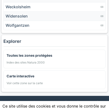
Weckolsheim
68
Widensolen
68
Wolfgantzen
68
Explorer
Toutes les zones protégées
Index des sites Natura 2000
Carte interactive
Voir cette zone sur la carte
AgriMap — Données agricoles ouvertes
|
Carte
|
Communes
|
Ce site utilise des cookies et vous donne le contrôle sur
Appellations
|
Regions
|
Cultures
|
Zones protégées
|
Forets
|