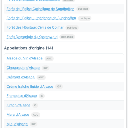
Forêt de l'Eglise Catholique de Sundhoffen
publique
Forêt de l'Eglise Luthérienne de Sundhoffen
publique
Forêt des Hôpitaux Civils de Colmar
publique
Forêt Domaniale du Kastenwald
domaniale
Appellations d'origine (14)
Alsace ou Vin d'Alsace
AOC
Choucroute d'Alsace
IGP
Crémant d'Alsace
AOC
Crème fraîche fluide d'Alsace
IGP
Framboise d’Alsace
IG
Kirsch d’Alsace
IG
Marc d'Alsace
AOC
Miel d'Alsace
IGP