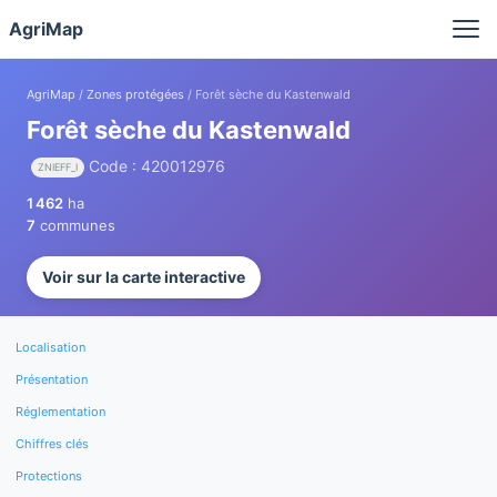
Panneau de gestion des cookies
AgriMap
AgriMap
/
Zones protégées
/ Forêt sèche du Kastenwald
Forêt sèche du Kastenwald
Code : 420012976
ZNIEFF_I
1 462
ha
7
communes
Voir sur la carte interactive
Localisation
Présentation
Réglementation
Chiffres clés
Protections