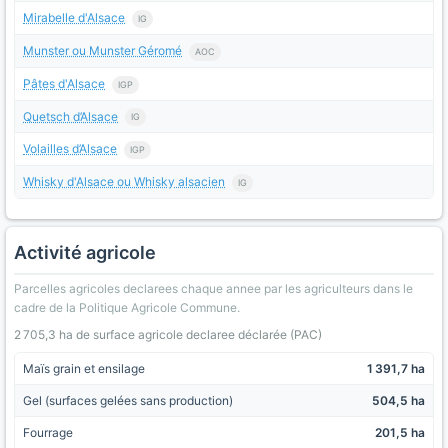
Mirabelle d'Alsace
IG
Munster ou Munster Géromé
AOC
Pâtes d'Alsace
IGP
Quetsch d’Alsace
IG
Volailles d’Alsace
IGP
Whisky d'Alsace ou Whisky alsacien
IG
Activité agricole
Parcelles agricoles declarees chaque annee par les agriculteurs dans le
cadre de la Politique Agricole Commune.
2 705,3 ha de surface agricole declaree déclarée (PAC)
Maïs grain et ensilage
1 391,7 ha
Gel (surfaces gelées sans production)
504,5 ha
Fourrage
201,5 ha