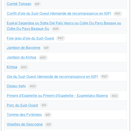
Comté Tolosan
IGP
Confit d'oie du Sud-Ouest (demande de reconnaissance en IGP)
PNT
Euskal Sagardoa ou Sidra Del País Vasco ou Cidre Du Pays Basque ou
Cidre Du Pays Basque-Eu
AOP
Foie gras d'oie du Sud-Ouest
PNT
Jambon de Bayonne
IGP
Jambon du Kintoa
AOC
Kintoa
AOC
Oie du Sud-Ouest (demande de reconnaissance en IGP)
PNT
Ossau-Iraty
AOC
Piment d'Espelette ou Piment d'Espelette - Ezpeletako Biperra
AOC
Porc du Sud-Ouest
IGP
Tomme des Pyrénées
IGP
Volailles de Gascogne
IGP