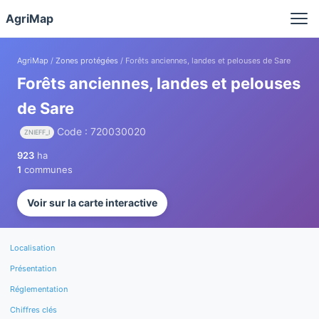
Panneau de gestion des cookies
AgriMap
AgriMap
/
Zones protégées
/ Forêts anciennes, landes et pelouses de Sare
Forêts anciennes, landes et pelouses
de Sare
Code : 720030020
ZNIEFF_I
923
ha
1
communes
Voir sur la carte interactive
Localisation
Présentation
Réglementation
Chiffres clés