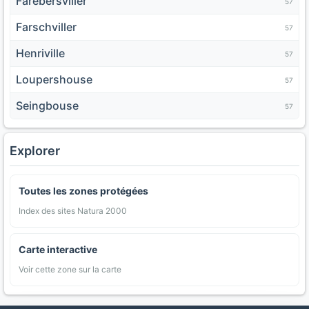
Farébersviller
57
Farschviller
57
Henriville
57
Loupershouse
57
Seingbouse
57
Explorer
Toutes les zones protégées
Index des sites Natura 2000
Carte interactive
Voir cette zone sur la carte