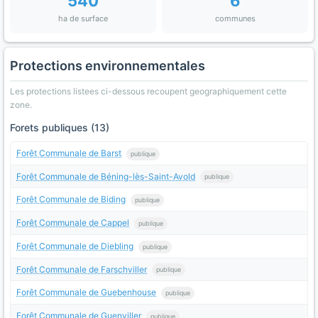
540
6
ha de surface
communes
Protections environnementales
Les protections listees ci-dessous recoupent geographiquement cette
zone.
Forets publiques (13)
Forêt Communale de Barst
publique
Forêt Communale de Béning-lès-Saint-Avold
publique
Forêt Communale de Biding
publique
Forêt Communale de Cappel
publique
Forêt Communale de Diebling
publique
Forêt Communale de Farschviller
publique
Forêt Communale de Guebenhouse
publique
Forêt Communale de Guenviller
publique