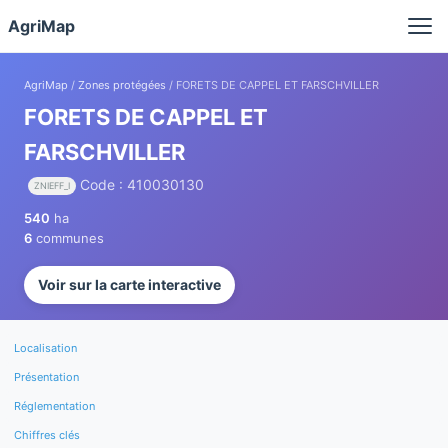
Panneau de gestion des cookies
AgriMap
AgriMap
/
Zones protégées
/ FORETS DE CAPPEL ET FARSCHVILLER
FORETS DE CAPPEL ET
FARSCHVILLER
Code : 410030130
ZNIEFF_I
540
ha
6
communes
Voir sur la carte interactive
Localisation
Présentation
Réglementation
Chiffres clés