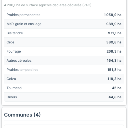
4 208,1 ha de surface agricole declaree déclarée (PAC)
Prairies permanentes
1 058,9 ha
Maïs grain et ensilage
989,9 ha
Blé tendre
971,1 ha
Orge
380,8 ha
Fourrage
268,3 ha
Autres céréales
164,3 ha
Prairies temporaires
151,8 ha
Colza
118,3 ha
Tournesol
45 ha
Divers
44,8 ha
Communes (4)