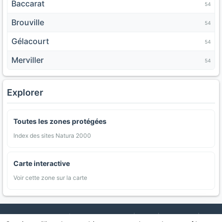
Baccarat
54
Brouville
54
Gélacourt
54
Merviller
54
Explorer
Toutes les zones protégées
Index des sites Natura 2000
Carte interactive
Voir cette zone sur la carte
AgriMap — Données agricoles ouvertes
|
Carte
|
Communes
|