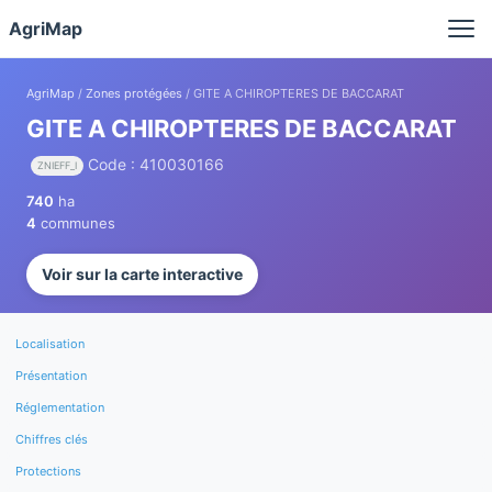
Panneau de gestion des cookies
AgriMap
AgriMap
/
Zones protégées
/ GITE A CHIROPTERES DE BACCARAT
GITE A CHIROPTERES DE BACCARAT
Code : 410030166
ZNIEFF_I
740
ha
4
communes
Voir sur la carte interactive
Localisation
Présentation
Réglementation
Chiffres clés
Protections