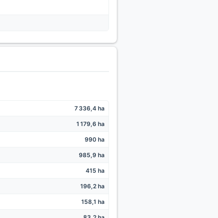
7 336,4 ha
1 179,6 ha
990 ha
985,9 ha
415 ha
196,2 ha
158,1 ha
83,2 ha