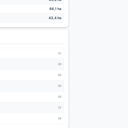
66,1 ha
43,4 ha
55
88
88
88
88
55
88