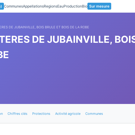
a)
Communes
Appellations
Regions
Eau
Production
Bio
Sur mesure
ERES DE JUBAINVILLE, BOIS BRULE ET BOIS DE LA ROBE
TERES DE JUBAINVILLE, BOI
BE
on
Chiffres clés
Protections
Activité agricole
Communes