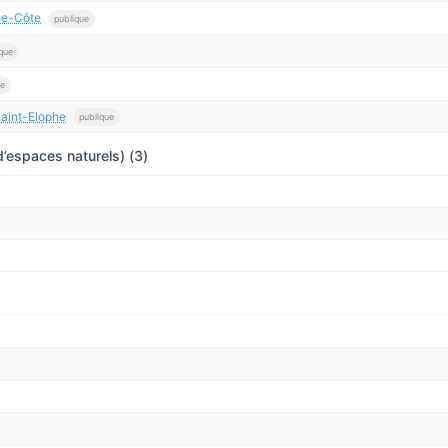
he-Côte
publique
que
ue
aint-Elophe
publique
’espaces naturels) (3)