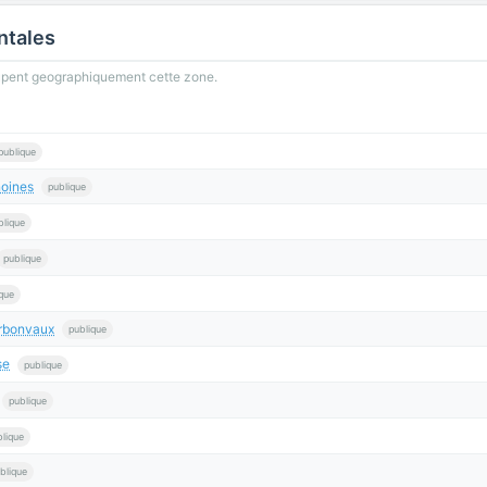
ntales
oupent geographiquement cette zone.
publique
oines
publique
blique
publique
que
rbonvaux
publique
se
publique
publique
blique
blique