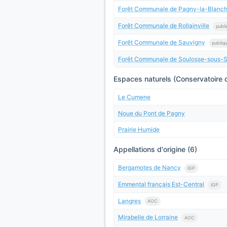
Forêt Communale de Pagny-la-Blanc
Forêt Communale de Rollainville
publi
Forêt Communale de Sauvigny
publiq
Forêt Communale de Soulosse-sous-S
Espaces naturels (Conservatoire d
Le Cumene
Noue du Pont de Pagny
Prairie Humide
Appellations d'origine (6)
Bergamotes de Nancy
IGP
Emmental français Est-Central
IGP
Langres
AOC
Mirabelle de Lorraine
AOC