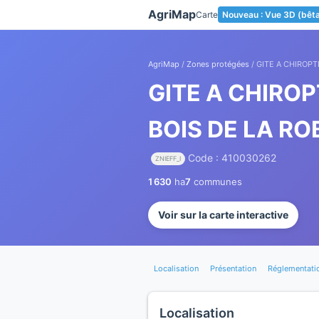
Panneau de gestion des cookies
AgriMap
Carte
Nouveau : Vue 3D (bêt
AgriMap
/
Zones protégées
/ GITE A CHIROPT
GITE A CHIROP
BOIS DE LA RO
Code : 410030262
ZNIEFF_I
1 630
ha
7
communes
Voir sur la carte interactive
Localisation
Présentation
Réglementati
Localisation