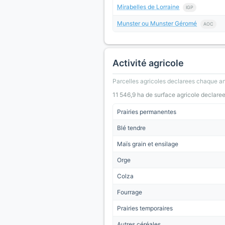
Mirabelles de Lorraine
IGP
Munster ou Munster Géromé
AOC
Activité agricole
Parcelles agricoles declarees chaque an
11 546,9 ha de surface agricole declare
Prairies permanentes
Blé tendre
Maïs grain et ensilage
Orge
Colza
Fourrage
Prairies temporaires
Autres céréales