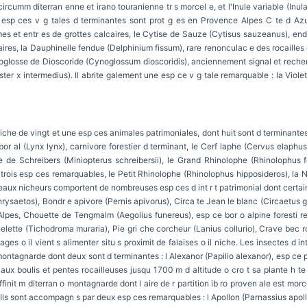
circumm diterran enne et irano touranienne tr s morcel e, et l'Inule variable (Inula
s esp ces v g tales d terminantes sont prot g es en Provence Alpes C te d Azur
mes et entr es de grottes calcaires, le Cytise de Sauze (Cytisus sauzeanus), end 
caires, la Dauphinelle fendue (Delphinium fissum), rare renonculac e des rocailles 
ynoglosse de Dioscoride (Cynoglossum dioscoridis), anciennement signal et recher
ter x intermedius). Il abrite galement une esp ce v g tale remarquable : la Violet
riche de vingt et une esp ces animales patrimoniales, dont huit sont d terminantes
x bor al (Lynx lynx), carnivore forestier d terminant, le Cerf laphe (Cervus elaph
re de Schreibers (Miniopterus schreibersii), le Grand Rhinolophe (Rhinolophus
t trois esp ces remarquables, le Petit Rhinolophe (Rhinolophus hipposideros), la No
eaux nicheurs comportent de nombreuses esp ces d int r t patrimonial dont certai
rysaetos), Bondr e apivore (Pernis apivorus), Circa te Jean le blanc (Circaetus gall
lpes, Chouette de Tengmalm (Aegolius funereus), esp ce bor o alpine foresti re e
elette (Tichodroma muraria), Pie gri che corcheur (Lanius collurio), Crave bec 
es o il vient s alimenter situ s proximit de falaises o il niche. Les insectes d int
 montagnarde dont deux sont d terminantes : l Alexanor (Papilio alexanor), esp ce p
e aux boulis et pentes rocailleuses jusqu 1700 m d altitude o cro t sa plante h te
init m diterran o montagnarde dont l aire de r partition ib ro proven ale est morce
 Ils sont accompagn s par deux esp ces remarquables : l Apollon (Parnassius apollo