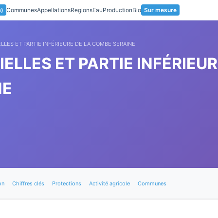
a)
Communes
Appellations
Regions
Eau
Production
Bio
Sur mesure
ELLES ET PARTIE INFÉRIEURE DE LA COMBE SERAINE
ELLES ET PARTIE INFÉRIEUR
NE
on
Chiffres clés
Protections
Activité agricole
Communes