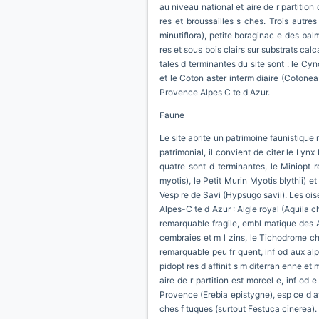
au niveau national et aire de r partition 
res et broussailles s ches. Trois autre
minutiflora), petite boraginac e des bal
res et sous bois clairs sur substrats cal
tales d terminantes du site sont : le C
et le Coton aster interm diaire (Cotoneas
Provence Alpes C te d Azur.
Faune
Le site abrite un patrimoine faunistique 
patrimonial, il convient de citer le Lyn
quatre sont d terminantes, le Miniopt 
myotis), le Petit Murin Myotis blythii) e
Vesp re de Savi (Hypsugo savii). Les ois
Alpes-C te d Azur : Aigle royal (Aquila ch
remarquable fragile, embl matique des A
cembraies et m l zins, le Tichodrome ch
remarquable peu fr quent, inf od aux alpag
pidopt res d affinit s m diterran enne et
aire de r partition est morcel e, inf od 
Provence (Erebia epistygne), esp ce d aff
ches f tuques (surtout Festuca cinerea).