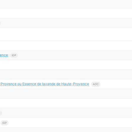
vence
IGP
te-Provence ou Essence de lavande de Haute-Provence
AOC
P
IGP