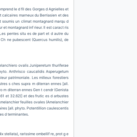
mprend le d fil des Gorges d Agnielles et
t calcaires marneux du Berriasien et des
est soumis un climat montagnard marqu d
 et montagnard inf rieur. Il est caract ris
Les pentes situ es de part et d autre du
t Ch ne pubescent (Quercus humilis), de
melanchiero ovalis Juniperetum thuriferae
phyto. Anthrisco caucalidis Asperugetum
eur patrimoniale. Les milieux forestiers
stres s ches supra m diterran ennes [all.
ro m diterran ennes Gen t cendr (Genista
61 et 32.62)] et des frutic es d arbustes
t Amelanchier feuilles ovales (Amelanchier
res [all. phyto. Potentillion caulescentis
les d terminantes.
stellata), rarissime ombellif re, prot g e