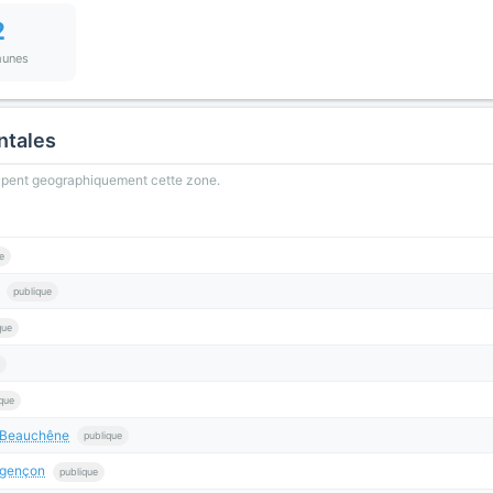
2
unes
ntales
oupent geographiquement cette zone.
e
publique
que
que
-Beauchêne
publique
rgençon
publique