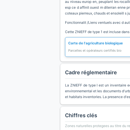
au niveau europ en, peuplant les rocaill
esp ce d affinit ouest m diterran enne pro
coteaux pierreux, chauds et ensoleill s j
Fonctionnalit /Liens ventuels avec d au
Cette ZNIEFF de type 1 est incluse dans
Carte de l'agriculture biologique
Parcelles et opérateurs certifiés bio
Cadre réglementaire
La ZNIEFF de type I est un inventaire e
environnemental et les documents d'urb
et habitats inventories. La presence d'
Chiffres clés
Zones naturelles protegees au titre du 