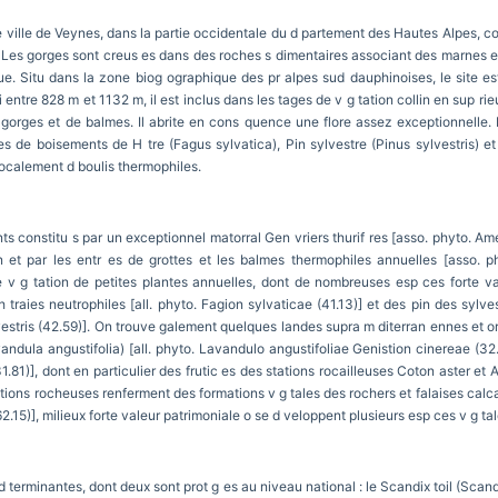
te ville de Veynes, dans la partie occidentale du d partement des Hautes Alpes, co
e. Les gorges sont creus es dans des roches s dimentaires associant des marnes e
que. Situ dans la zone biog ographique des pr alpes sud dauphinoises, le site 
entre 828 m et 1132 m, il est inclus dans les tages de v g tation collin en sup rieur
 gorges et de balmes. Il abrite en cons quence une flore assez exceptionnelle. 
s de boisements de H tre (Fagus sylvatica), Pin sylvestre (Pinus sylvestris) e
 localement d boulis thermophiles.
ts constitu s par un exceptionnel matorral Gen vriers thurif res [asso. phyto. A
ion et par les entr es de grottes et les balmes thermophiles annuelles [asso. 
 v g tation de petites plantes annuelles, dont de nombreuses esp ces forte val
 traies neutrophiles [all. phyto. Fagion sylvaticae (41.13)] et des pin des sylve
estris (42.59)]. On trouve galement quelques landes supra m diterran ennes et o
vandula angustifolia) [all. phyto. Lavandulo angustifoliae Genistion cinereae (32.
(31.81)], dont en particulier des frutic es des stations rocailleuses Coton aster e
tions rocheuses renferment des formations v g tales des rochers et falaises calcai
(62.15)], milieux forte valeur patrimoniale o se d veloppent plusieurs esp ces v g ta
terminantes, dont deux sont prot g es au niveau national : le Scandix toil (Scandix 