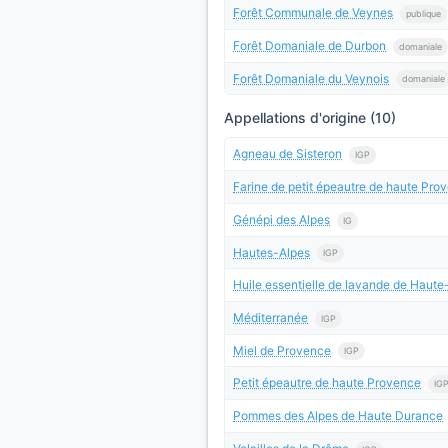
Forêt Communale de Veynes
publique
Forêt Domaniale de Durbon
domaniale
Forêt Domaniale du Veynois
domaniale
Appellations d'origine (10)
Agneau de Sisteron
IGP
Farine de petit épeautre de haute Pro
Génépi des Alpes
IG
Hautes-Alpes
IGP
Huile essentielle de lavande de Hau
Méditerranée
IGP
Miel de Provence
IGP
Petit épeautre de haute Provence
IG
Pommes des Alpes de Haute Durance