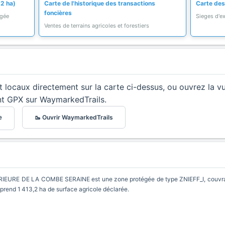
,2 ha)
Carte de l'historique des transactions
Carte des
foncières
égée
Sieges d'ex
Ventes de terrains agricoles et forestiers
et locaux directement sur la carte ci-dessus, ou ouvrez la v
nt GPX sur WaymarkedTrails.
🥾 Ouvrir WaymarkedTrails
e
EURE DE LA COMBE SERAINE est une zone protégée de type ZNIEFF_I, couvran
mprend 1 413,2 ha de surface agricole déclarée.