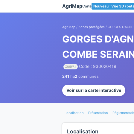
Panneau de gestion des cookies
AgriMap
Carte
Nouveau : Vue 3D (bêt
AgriMap
/
Zones protégées
/ GORGES D'AGNI
GORGES D'AGNI
COMBE SERAI
Code : 930020419
ZNIEFF_I
241
ha
2
communes
Voir sur la carte interactive
Localisation
Présentation
Réglementati
Localisation