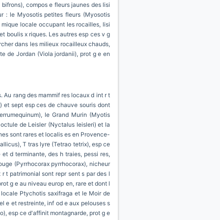
 bifrons), compos e fleurs jaunes des lisi
 : le Myosotis petites fleurs (Myosotis
mique locale occupant les rocailles, lisi
et boulis x riques. Les autres esp ces v g
cher dans les milieux rocailleux chauds,
te de Jordan (Viola jordanii), prot g e en
. Au rang des mammif res locaux d int r t
us) et sept esp ces de chauve souris dont
 ferrumequinum), le Grand Murin (Myotis
ctule de Leisler (Nyctalus leisleri) et la
nes sont rares et localis es en Provence-
icus), T tras lyre (Tetrao tetrix), esp ce
t d terminante, des h traies, pessi res,
rouge (Pyrrhocorax pyrrhocorax), nicheur
 r t patrimonial sont repr sent s par des l
rot g e au niveau europ en, rare et dont l
 locale Ptychotis saxifraga et le Moir de
l e et restreinte, inf od e aux pelouses s
), esp ce d'affinit montagnarde, prot g e