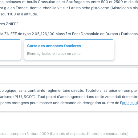
es, pelouses et boulis Crassulac es et Saxifragac es entre 500 et 2500 m d altit
t g e en France, dont la chenille vit sur l Aristoloche pistoloche (Aristolochia pist
usqu 1100 m d altitude.
tres ZNIEFF
 la ZNIEFF de type 2 05_126_100 Massif et For t Domaniale de Durbon / Durbonas 
Carte des annonces foncières
Biens agricoles et ruraux en vente
cologique, sans contrainte reglementaire directe. Toutefois, sa prise en compte 
anisme (PLU, SCOT). Tout projet d'amenagement dans cette zone doit demontrer 
especes protegees peut imposer une demande de derogation au titre de l'
article L
reseau europeen Natura 2000 (habitats et especes d’interet communautaire).