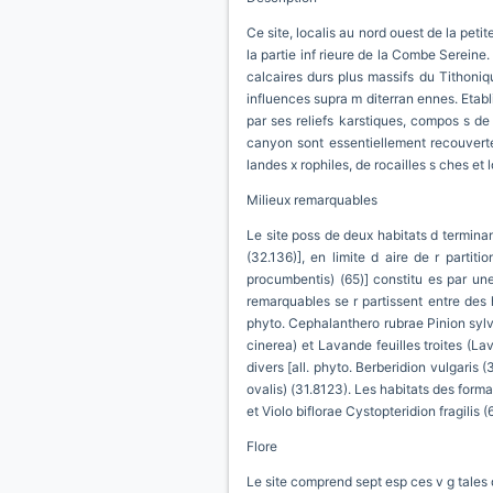
Ce site, localis au nord ouest de la peti
la partie inf rieure de la Combe Serein
calcaires durs plus massifs du Tithoni
influences supra m diterran ennes. Etabli 
par ses reliefs karstiques, compos s de
canyon sont essentiellement recouverte
landes x rophiles, de rocailles s ches et
Milieux remarquables
Le site poss de deux habitats d terminan
(32.136)], en limite d aire de r partit
procumbentis) (65)] constitu es par une
remarquables se r partissent entre des h
phyto. Cephalanthero rubrae Pinion sylv
cinerea) et Lavande feuilles troites (La
divers [all. phyto. Berberidion vulgaris 
ovalis) (31.8123). Les habitats des forma
et Violo biflorae Cystopteridion fragilis 
Flore
Le site comprend sept esp ces v g tales d 