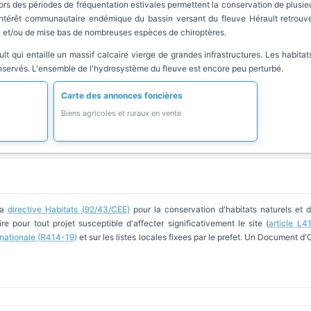
hors des périodes de fréquentation estivales permettent la conservation de plusi
ntérêt communautaire endémique du bassin versant du fleuve Hérault retrouvé 
ion et/ou de mise bas de nombreuses espèces de chiroptères.
ult qui entaille un massif calcaire vierge de grandes infrastructures. Les habitat
onservés. L'ensemble de l'hydrosystème du fleuve est encore peu perturbé.
Carte des annonces foncières
Biens agricoles et ruraux en vente
la
directive Habitats (92/43/CEE)
pour la conservation d'habitats naturels et 
re pour tout projet susceptible d'affecter significativement le site (
article L4
e nationale (R414-19)
et sur les listes locales fixees par le prefet. Un Document d