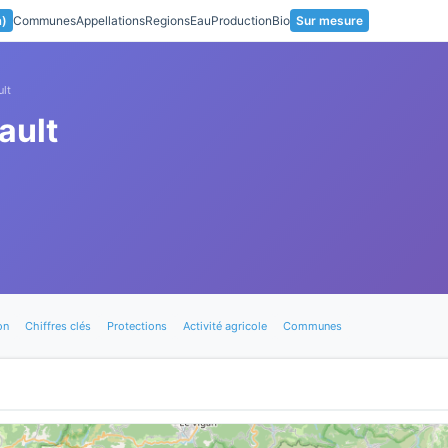
a)
Communes
Appellations
Regions
Eau
Production
Bio
Sur mesure
ult
ault
on
Chiffres clés
Protections
Activité agricole
Communes