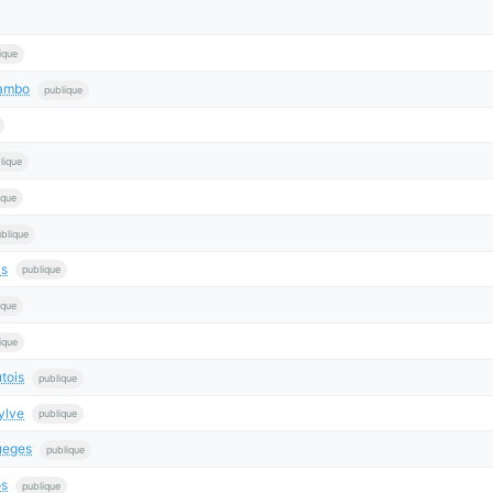
ique
Cambo
publique
lique
ique
blique
ls
publique
ique
ique
tois
publique
ylve
publique
ueges
publique
os
publique