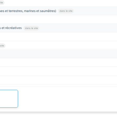
ite
ues et terrestres, marines et saumâtres)
dans le site
rs et récréatives
dans le site
site