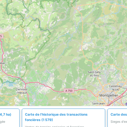
4,7 ha)
Carte de l'historique des transactions
Carte des
foncières (1 579)
égée
Sieges d'ex