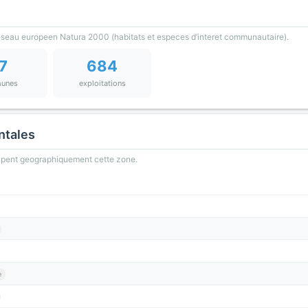
reseau europeen Natura 2000 (habitats et especes d’interet communautaire).
7
684
unes
exploitations
ntales
oupent geographiquement cette zone.
e