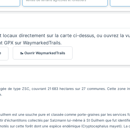
Ventes de terrains agricoles et forestiers
et locaux directement sur la carte ci-dessus, ou ouvrez la v
nt GPX sur WaymarkedTrails.
🥾 Ouvrir WaymarkedTrails
e
égée de type ZSC, couvrant 21 683 hectares sur 27 communes. Cette zone inc
e.
lhem est une souche pure et classée comme porte-graines par les services fores
tir d'échantillons collectés par Salzmann lui-même à St Guilhem que fut identifi
notés sur cette forêt dont une espèce endémique (Cryptocephalus mayeti). La qual