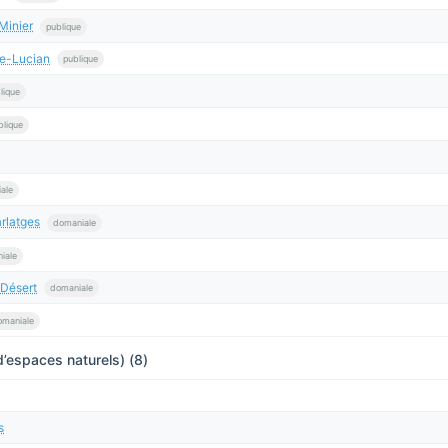
Minier
publique
de-Lucian
publique
lique
blique
ale
rlatges
domaniale
iale
-Désert
domaniale
omaniale
’espaces naturels) (8)
s