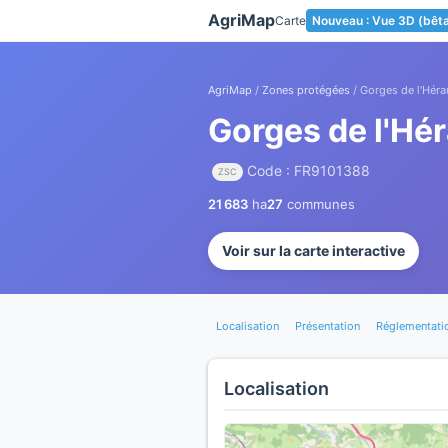
Panneau de gestion des cookies
AgriMap
Carte
Nouveau : Vue 3D (bêt
AgriMap
/
Zones protégées
/ Gorges de l'Héra
Gorges de l'Hér
Code : FR9101388
ZSC
21 683
ha
27
communes
Voir sur la carte interactive
Localisation
Présentation
Réglementati
Localisation