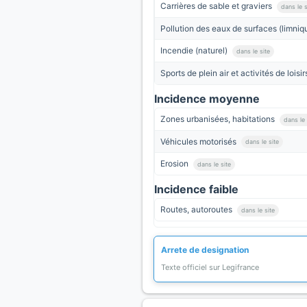
Carrières de sable et graviers
dans le s
Pollution des eaux de surfaces (limniq
Incendie (naturel)
dans le site
Sports de plein air et activités de loisi
Incidence moyenne
Zones urbanisées, habitations
dans le 
Véhicules motorisés
dans le site
Erosion
dans le site
Incidence faible
Routes, autoroutes
dans le site
Arrete de designation
Texte officiel sur Legifrance