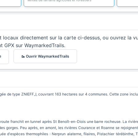
Ventes de terrains agricoles et forestiers
et locaux directement sur la carte ci-dessus, ou ouvrez la v
nt GPX sur WaymarkedTrails.
🥾 Ouvrir WaymarkedTrails
e
gée de type ZNIEFF_I, couvrant 163 hectares sur 4 communes. Cette zone inclut 
 route franchit en tunnel après St Benoît-en-Diois une barre rocheuse. La riviè
des gorges. Peu après, en amont, les rivières Courance et Roanne se rejoignent 
tuée d'espèces thermophiles : Nerprun alaterne, filaires, Pistachier térébinthe,