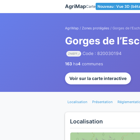
Panneau de gestion des cookies
AgriMap
Carte
Nouveau : Vue 3D (bêt
AgriMap
/
Zones protégées
/ Gorges de l’Esch
Gorges de l’Esc
Code : 820030194
ZNIEFF_I
163
ha
4
communes
Voir sur la carte interactive
Localisation
Présentation
Réglementati
Localisation