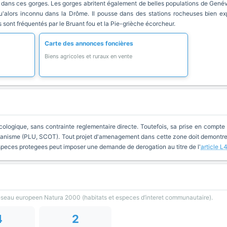
e dans ces gorges. Les gorges abritent également de belles populations de Genévri
qu'alors inconnu dans la Drôme. Il pousse dans des stations rocheuses bien 
sont fréquentés par le Bruant fou et la Pie-grièche écorcheur.
Carte des annonces foncières
Biens agricoles et ruraux en vente
cologique, sans contrainte reglementaire directe. Toutefois, sa prise en compte 
anisme (PLU, SCOT). Tout projet d'amenagement dans cette zone doit demontrer 
especes protegees peut imposer une demande de derogation au titre de l'
article L
reseau europeen Natura 2000 (habitats et especes d’interet communautaire).
4
2