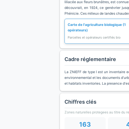
liliacée aux fleurs brunâtres, est connu
découvrait, en 1924, ce genévrier jus
Phénicie. Ces milieux de landes chaudes 
Carte de l'agriculture biologique (1
opérateurs)
Parcelles et opérateurs certifiés bio
Cadre réglementaire
La ZNIEFF de type I est un inventaire e
environnemental et les documents d'urb
et habitats inventories. La presence d'
Chiffres clés
Zones naturelles protegees au titre du 
163