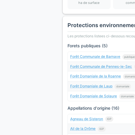
ha de surface
comm
Protections environneme
Les protections listees ci-dessous rec
Forets publiques (5)
Forêt Communale de Barnave
publique
Forêt Communale de Pennes-le-Sec
Forêt Domaniale de la Roanne
domania
Forêt Domaniale de Laup
domaniale
Forêt Domaniale de Solaure
domaniale
Appellations d'origine (16)
Agneau de Sisteron
IGP
Ail de la Drôme
IGP