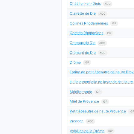
Châtillon-en-Diois
AOC
Clairette de Die
AOC
Collines Rhodaniennes
IGP
Comtés Rhodaniens
IGP
Coteaux de Die
AOC
Crémant de Die
AOC
Drôme
IGP
Farine de petit épeautre de haute Pro
Huile essentielle de lavande de Hau
Méditerranée
IGP
Miel de Provence
IGP
Petit épeautre de haute Provence
IG
Picodon
AOC
Volailles de la Drôme
IGP