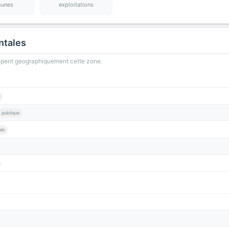
unes
exploitations
ntales
oupent geographiquement cette zone.
publique
le