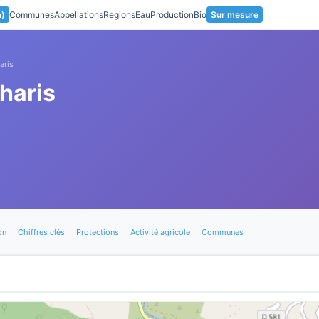
a)
Communes
Appellations
Regions
Eau
Production
Bio
Sur mesure
aris
haris
on
Chiffres clés
Protections
Activité agricole
Communes