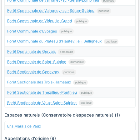
Forêt Communale de Valromey-sur-Séran-Lompnieu
publique
Forêt Communale de Valromey-sur-Séran-Sutrieu
publique
Forêt Communale de Virieu-le-Grand
publique
Forêt Communale d'Evosges
publique
Forêt Communale du Plateau d'Hauteville - Belligneux
publique
Forêt Domaniale de Gervais
domaniale
Forêt Domaniale de Saint-Sulpice
domaniale
Forêt Sectionale de Genevray
publique
Forêt Sectionale des Trois-Hameaux
publique
Forêt Sectionale de Thézillieu-Ponthieu
publique
Forêt Sectionale de Vaux-Saint-Sulpice
publique
Espaces naturels (Conservatoire d’espaces naturels) (1)
Ens Marais de Vaux
Appellations d'origine (9)