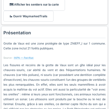
🗺️ Afficher les sentiers sur la carte
🥾 Ouvrir WaymarkedTrails
Présentation
Grotte de Vaux est une zone protégée de type ZNIEFF_I sur 1 commune.
Cette zone inclut 21 forêts publiques.
Source :
INPN — PatriNat
Les fissures et recoins de la grotte de Vaux sont un gîte idéal pour les
chauves-souris, car abrité du vent et des fréquentations humaines. Ni
chauves (car très poilues), ni souris (car possédant une dentition complète
d’insectivore), les chauves-souris constituent l’un des groupes de vertébrés
les plus remarquables. En effet, elles sont les seuls mammifères à avoir
acquis la maîtrise du vol actif. Elles ont aussi la particularité de "voir avec
les oreilles" : même si leurs yeux sont fonctionnels, ces animaux nocturnes
utilisent un sonar. Les ultrasons sont produits par la bouche ou le nez de
l’animal. Ensuite, grâce à ses oreilles, ce dernier capte l’écho du son qui a
été réfléchi par les obstacles ou les proies. Le Petit Rhinolophe est présent