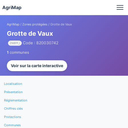
Panneau de gestion des cookies
AgriMap
AgriMap
/
Zones protégées
/ Grotte de Vaux
Grotte de Vaux
Code : 820030742
ZNIEFF_I
1
communes
Voir sur la carte interactive
Localisation
Présentation
Réglementation
Chiffres clés
Protections
Communes