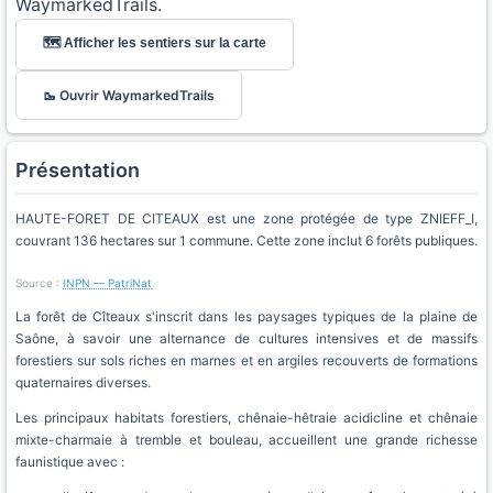
WaymarkedTrails.
🗺️ Afficher les sentiers sur la carte
🥾 Ouvrir WaymarkedTrails
Présentation
HAUTE-FORET DE CITEAUX est une zone protégée de type ZNIEFF_I,
couvrant 136 hectares sur 1 commune. Cette zone inclut 6 forêts publiques.
Source :
INPN — PatriNat
La forêt de Cîteaux s'inscrit dans les paysages typiques de la plaine de
Saône, à savoir une alternance de cultures intensives et de massifs
forestiers sur sols riches en marnes et en argiles recouverts de formations
quaternaires diverses.
Les principaux habitats forestiers, chênaie-hêtraie acidicline et chênaie
mixte-charmaie à tremble et bouleau, accueillent une grande richesse
faunistique avec :