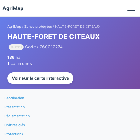
Panneau de gestion des cookies
AgriMap
AgriMap
/
Zones protégées
/ HAUTE-FORET DE CITEAUX
HAUTE-FORET DE CITEAUX
Code : 260012274
ZNIEFF_I
136
ha
1
communes
Voir sur la carte interactive
Localisation
Présentation
Réglementation
Chiffres clés
Protections