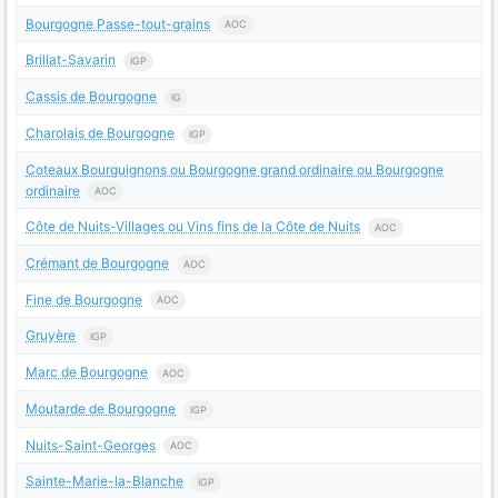
Bourgogne Passe-tout-grains
AOC
Brillat-Savarin
IGP
Cassis de Bourgogne
IG
Charolais de Bourgogne
IGP
Coteaux Bourguignons ou Bourgogne grand ordinaire ou Bourgogne
ordinaire
AOC
Côte de Nuits-Villages ou Vins fins de la Côte de Nuits
AOC
Crémant de Bourgogne
AOC
Fine de Bourgogne
AOC
Gruyère
IGP
Marc de Bourgogne
AOC
Moutarde de Bourgogne
IGP
Nuits-Saint-Georges
AOC
Sainte-Marie-la-Blanche
IGP