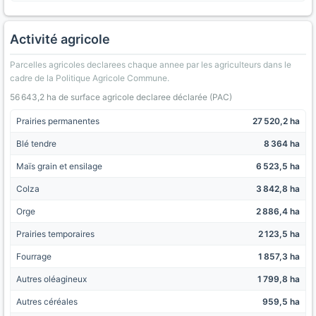
Activité agricole
Parcelles agricoles declarees chaque annee par les agriculteurs dans le
cadre de la Politique Agricole Commune.
56 643,2 ha de surface agricole declaree déclarée (PAC)
Prairies permanentes
27 520,2 ha
Blé tendre
8 364 ha
Maïs grain et ensilage
6 523,5 ha
Colza
3 842,8 ha
Orge
2 886,4 ha
Prairies temporaires
2 123,5 ha
Fourrage
1 857,3 ha
Autres oléagineux
1 799,8 ha
Autres céréales
959,5 ha