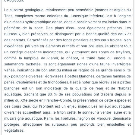
d'Augicourt.
Le substrat géologique, relativement peu perméable (marnes et argiles du
Trias, complexes marno-calcaires du Jurassique inférieur), est à l'origine
d'un réseau hydrographique dense, dont le bassin versant est inclus dans le
périmètre de la zone. Des plans d'eau sont également présents. Les
ruisseaux, bien préservés, se distinguent par la bonne qualité des eaux et
des habitats. Caractérisés par des fonds grossiers et des eaux froides, bien
oxygénées, pauvres en éléments nutritifs et non polluées, ils abritent tout
un cortège d'espèces indicatrices, qui y trouvent des zones de frayères,
comme la lamproie de Planer, le chabot, la truite fario ou encore la
salamandre tachetée. Ils sont également riches d'une faune invertébrée
variée, indicatrice du bon état du milieu en regard de sa grande sensibilité
aux pollutions diverses : écrevisses à pattes blanches, certaines familles de
perles, d’éphémères et de trichoptères. Il est à noter que l’écrevisse à pattes
blanches est un bon indicateur de la qualité de l’eau et de l’habitat
aquatique. Sachant que 80 % de ses populations ont disparu depuis le
milieu du XXe siècle en Franche-Comté, la préservation de cette espèce et
des cours d’eau qui l’abritent est un enjeu majeur. Les milieux aquatiques
diversifiés accueillent aussi le triton crêté, le sonneur à ventre jaune et la
musaraigne aquatique. Parmi les libellules, l'agrion de Mercure, demoiselle
protégée, affectionne les ruisseaux peu profonds bien ensoleillés et
végétalisés.