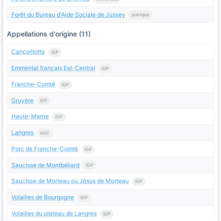
Forêt du Bureau d'Aide Sociale de Jussey
publique
Appellations d'origine (11)
Cancoillotte
IGP
Emmental français Est-Central
IGP
Franche-Comté
IGP
Gruyère
IGP
Haute-Marne
IGP
Langres
AOC
Porc de Franche-Comté
IGP
Saucisse de Montbéliard
IGP
Saucisse de Morteau ou Jésus de Morteau
IGP
Volailles de Bourgogne
IGP
Volailles du plateau de Langres
IGP