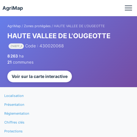
Panneau de gestion des cookies
AgriMap
AgriMap
/
Zones protégées
/ HAUTE VALLEE DE L'OUGEOTTE
HAUTE VALLEE DE L'OUGEOTTE
Code : 430020068
ZNIEFF_II
8 263
ha
21
communes
Voir sur la carte interactive
Localisation
Présentation
Réglementation
Chiffres clés
Protections