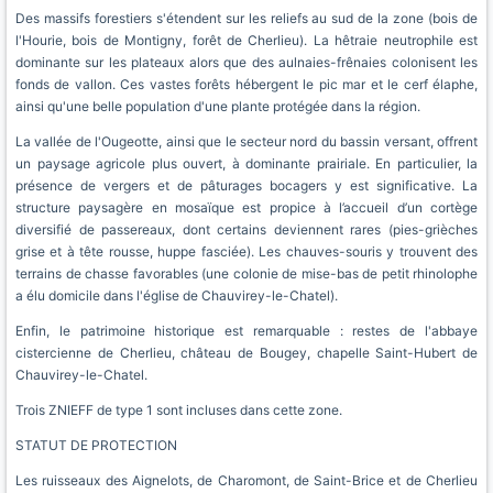
Des massifs forestiers s'étendent sur les reliefs au sud de la zone (bois de
l'Hourie, bois de Montigny, forêt de Cherlieu). La hêtraie neutrophile est
dominante sur les plateaux alors que des aulnaies-frênaies colonisent les
fonds de vallon. Ces vastes forêts hébergent le pic mar et le cerf élaphe,
ainsi qu'une belle population d'une plante protégée dans la région.
La vallée de l'Ougeotte, ainsi que le secteur nord du bassin versant, offrent
un paysage agricole plus ouvert, à dominante prairiale. En particulier, la
présence de vergers et de pâturages bocagers y est significative. La
structure paysagère en mosaïque est propice à l’accueil d’un cortège
diversifié de passereaux, dont certains deviennent rares (pies-grièches
grise et à tête rousse, huppe fasciée). Les chauves-souris y trouvent des
terrains de chasse favorables (une colonie de mise-bas de petit rhinolophe
a élu domicile dans l'église de Chauvirey-le-Chatel).
Enfin, le patrimoine historique est remarquable : restes de l'abbaye
cistercienne de Cherlieu, château de Bougey, chapelle Saint-Hubert de
Chauvirey-le-Chatel.
Trois ZNIEFF de type 1 sont incluses dans cette zone.
STATUT DE PROTECTION
Les ruisseaux des Aignelots, de Charomont, de Saint-Brice et de Cherlieu