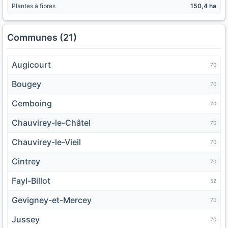
Plantes à fibres
150,4 ha
Communes (21)
Augicourt
70
Bougey
70
Cemboing
70
Chauvirey-le-Châtel
70
Chauvirey-le-Vieil
70
Cintrey
70
Fayl-Billot
52
Gevigney-et-Mercey
70
Jussey
70