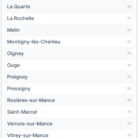
La Quarte
70
La Rochelle
70
Melin
70
Montigny-lès-Cherlieu
70
Oigney
70
Ouge
70
Preigney
70
Pressigny
52
Rosières-sur-Mance
70
Saint-Marcel
70
Vernois-sur-Mance
70
Vitrey-sur-Mance
70