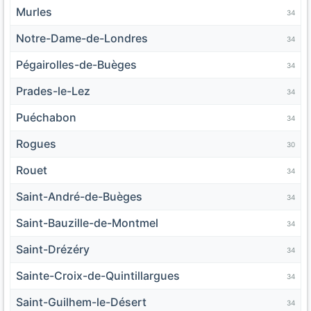
Murles
34
Notre-Dame-de-Londres
34
Pégairolles-de-Buèges
34
Prades-le-Lez
34
Puéchabon
34
Rogues
30
Rouet
34
Saint-André-de-Buèges
34
Saint-Bauzille-de-Montmel
34
Saint-Drézéry
34
Sainte-Croix-de-Quintillargues
34
Saint-Guilhem-le-Désert
34