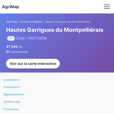
Panneau de gestion des cookies
AgriMap
AgriMap
/
Zones protégées
/ Hautes Garrigues du Montpelliérais
Hautes Garrigues du Montpelliérais
Code : FR9112004
ZPS
47 349
ha
51
communes
Voir sur la carte interactive
Localisation
Présentation
Réglementation
Chiffres clés
Protections