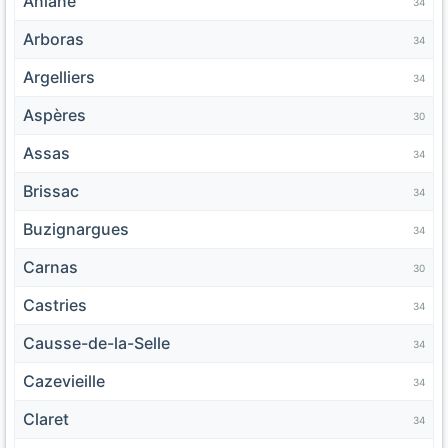
Aniane
34
Arboras
34
Argelliers
34
Aspères
30
Assas
34
Brissac
34
Buzignargues
34
Carnas
30
Castries
34
Causse-de-la-Selle
34
Cazevieille
34
Claret
34