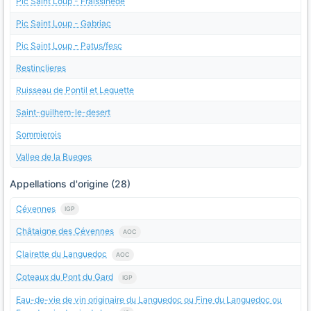
Pic Saint Loup - Fraissinede
Pic Saint Loup - Gabriac
Pic Saint Loup - Patus/fesc
Restinclieres
Ruisseau de Pontil et Lequette
Saint-guilhem-le-desert
Sommierois
Vallee de la Bueges
Appellations d'origine (28)
Cévennes
IGP
Châtaigne des Cévennes
AOC
Clairette du Languedoc
AOC
Coteaux du Pont du Gard
IGP
Eau-de-vie de vin originaire du Languedoc ou Fine du Languedoc ou