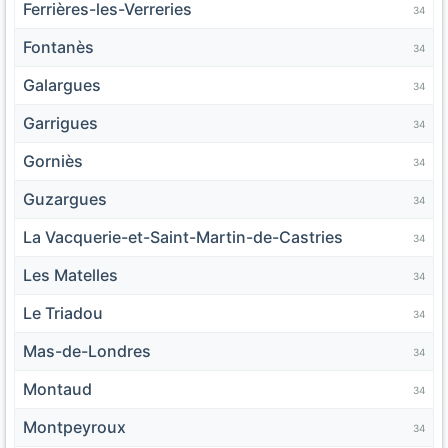
Ferrières-les-Verreries
34
Fontanès
34
Galargues
34
Garrigues
34
Gorniès
34
Guzargues
34
La Vacquerie-et-Saint-Martin-de-Castries
34
Les Matelles
34
Le Triadou
34
Mas-de-Londres
34
Montaud
34
Montpeyroux
34