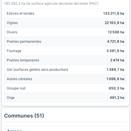
183 362,3 ha de surface agricole declaree déclarée (PAC)
Estives et landes
133 211,8 ha
Vignes
22 163,9 ha
Divers
12 598 ha
Prairies permanentes
4 721,9 ha
Fourrage
3 391,9 ha
Prairies temporaires
2 474 ha
Gel (surfaces gelées sans production)
1 389,7 ha
Autres céréales
1 096,8 ha
Groupe null
650,3 ha
Orge
491,2 ha
Communes (51)