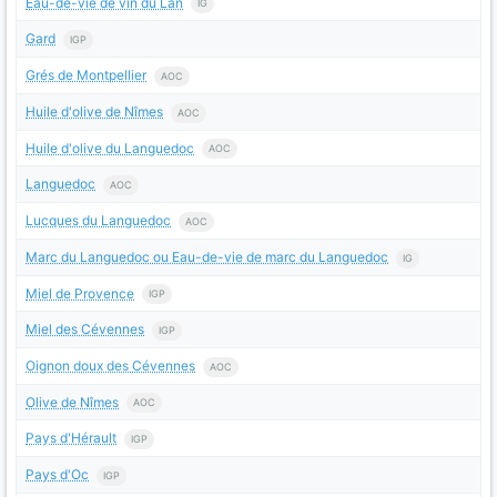
Eau-de-vie de vin du Lan
IG
Gard
IGP
Grés de Montpellier
AOC
Huile d'olive de Nîmes
AOC
Huile d'olive du Languedoc
AOC
Languedoc
AOC
Lucques du Languedoc
AOC
Marc du Languedoc ou Eau-de-vie de marc du Languedoc
IG
Miel de Provence
IGP
Miel des Cévennes
IGP
Oignon doux des Cévennes
AOC
Olive de Nîmes
AOC
Pays d'Hérault
IGP
Pays d'Oc
IGP