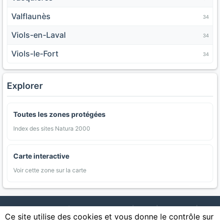
Valflaunès
34
Viols-en-Laval
34
Viols-le-Fort
34
Explorer
Toutes les zones protégées
Index des sites Natura 2000
Carte interactive
Voir cette zone sur la carte
AgriMap — Données agricoles ouvertes
|
Carte
|
Communes
|
Ce site utilise des cookies et vous donne le contrôle sur
Appellations
|
Regions
|
Cultures
|
Zones protégées
|
Forets
|