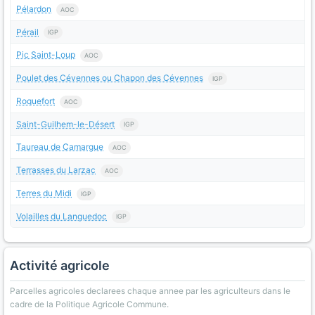
Pélardon
AOC
Pérail
IGP
Pic Saint-Loup
AOC
Poulet des Cévennes ou Chapon des Cévennes
IGP
Roquefort
AOC
Saint-Guilhem-le-Désert
IGP
Taureau de Camargue
AOC
Terrasses du Larzac
AOC
Terres du Midi
IGP
Volailles du Languedoc
IGP
Activité agricole
Parcelles agricoles declarees chaque annee par les agriculteurs dans le
cadre de la Politique Agricole Commune.