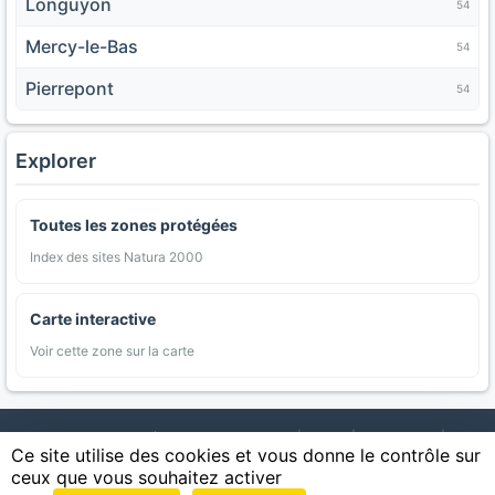
Longuyon
54
Mercy-le-Bas
54
Pierrepont
54
Explorer
Toutes les zones protégées
Index des sites Natura 2000
Carte interactive
Voir cette zone sur la carte
AgriMap — Données agricoles ouvertes
|
Carte
|
Communes
|
Ce site utilise des cookies et vous donne le contrôle sur
Appellations
|
Regions
|
Cultures
|
Zones protégées
|
Forets
|
ceux que vous souhaitez activer
Littoral
|
Espaces naturels
|
Statistiques
|
Contact
|
Mentions légales