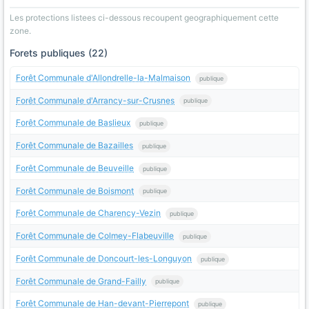
Les protections listees ci-dessous recoupent geographiquement cette
zone.
Forets publiques (22)
Forêt Communale d'Allondrelle-la-Malmaison
publique
Forêt Communale d'Arrancy-sur-Crusnes
publique
Forêt Communale de Baslieux
publique
Forêt Communale de Bazailles
publique
Forêt Communale de Beuveille
publique
Forêt Communale de Boismont
publique
Forêt Communale de Charency-Vezin
publique
Forêt Communale de Colmey-Flabeuville
publique
Forêt Communale de Doncourt-les-Longuyon
publique
Forêt Communale de Grand-Failly
publique
Forêt Communale de Han-devant-Pierrepont
publique