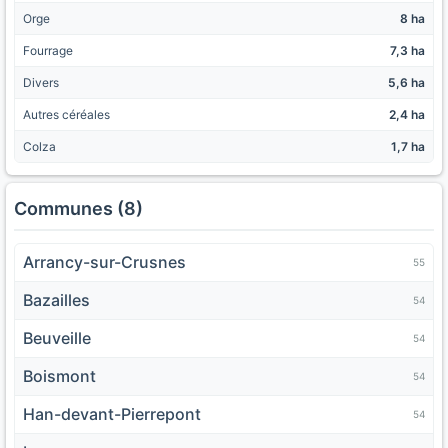
Orge
8 ha
Fourrage
7,3 ha
Divers
5,6 ha
Autres céréales
2,4 ha
Colza
1,7 ha
Communes (8)
Arrancy-sur-Crusnes
55
Bazailles
54
Beuveille
54
Boismont
54
Han-devant-Pierrepont
54