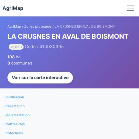
Panneau de gestion des cookies
AgriMap
AgriMap
/
Zones protégées
/ LA CRUSNES EN AVAL DE BOISMONT
LA CRUSNES EN AVAL DE BOISMONT
Code : 410030395
ZNIEFF_I
108
ha
8
communes
Voir sur la carte interactive
Localisation
Présentation
Réglementation
Chiffres clés
Protections