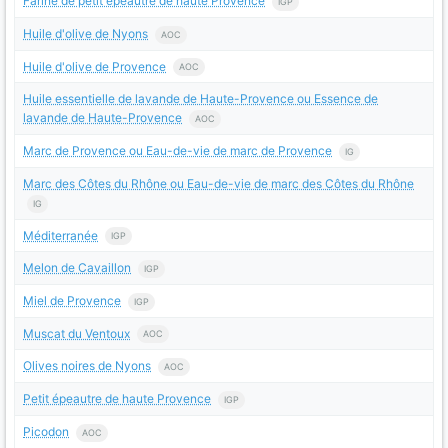
Farine de petit épeautre de haute Provence
IGP
Huile d'olive de Nyons
AOC
Huile d'olive de Provence
AOC
Huile essentielle de lavande de Haute-Provence ou Essence de
lavande de Haute-Provence
AOC
Marc de Provence ou Eau-de-vie de marc de Provence
IG
Marc des Côtes du Rhône ou Eau-de-vie de marc des Côtes du Rhône
IG
Méditerranée
IGP
Melon de Cavaillon
IGP
Miel de Provence
IGP
Muscat du Ventoux
AOC
Olives noires de Nyons
AOC
Petit épeautre de haute Provence
IGP
Picodon
AOC