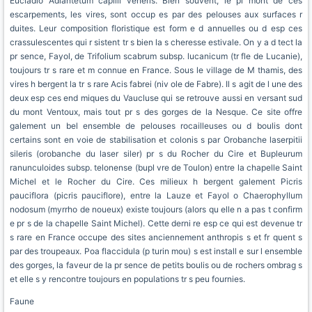
Eucladio Adiantetum capilli veneris. Bien souvent, le pi mont de ces
escarpements, les vires, sont occup es par des pelouses aux surfaces r
duites. Leur composition floristique est form e d annuelles ou d esp ces
crassulescentes qui r sistent tr s bien la s cheresse estivale. On y a d tect la
pr sence, Fayol, de Trifolium scabrum subsp. lucanicum (tr fle de Lucanie),
toujours tr s rare et m connue en France. Sous le village de M thamis, des
vires h bergent la tr s rare Acis fabrei (niv ole de Fabre). Il s agit de l une des
deux esp ces end miques du Vaucluse qui se retrouve aussi en versant sud
du mont Ventoux, mais tout pr s des gorges de la Nesque. Ce site offre
galement un bel ensemble de pelouses rocailleuses ou d boulis dont
certains sont en voie de stabilisation et colonis s par Orobanche laserpitii
sileris (orobanche du laser siler) pr s du Rocher du Cire et Bupleurum
ranunculoides subsp. telonense (bupl vre de Toulon) entre la chapelle Saint
Michel et le Rocher du Cire. Ces milieux h bergent galement Picris
pauciflora (picris pauciflore), entre la Lauze et Fayol o Chaerophyllum
nodosum (myrrho de noueux) existe toujours (alors qu elle n a pas t confirm
e pr s de la chapelle Saint Michel). Cette derni re esp ce qui est devenue tr
s rare en France occupe des sites anciennement anthropis s et fr quent s
par des troupeaux. Poa flaccidula (p turin mou) s est install e sur l ensemble
des gorges, la faveur de la pr sence de petits boulis ou de rochers ombrag s
et elle s y rencontre toujours en populations tr s peu fournies.
Faune