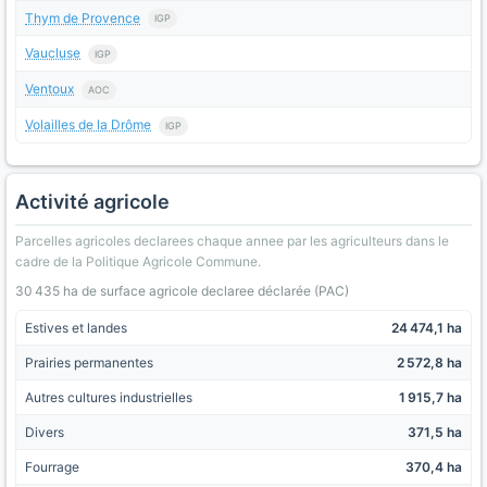
Thym de Provence
IGP
Vaucluse
IGP
Ventoux
AOC
Volailles de la Drôme
IGP
Activité agricole
Parcelles agricoles declarees chaque annee par les agriculteurs dans le
cadre de la Politique Agricole Commune.
30 435 ha de surface agricole declaree déclarée (PAC)
Estives et landes
24 474,1 ha
Prairies permanentes
2 572,8 ha
Autres cultures industrielles
1 915,7 ha
Divers
371,5 ha
Fourrage
370,4 ha