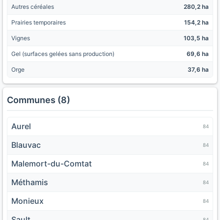
Autres céréales
280,2 ha
Prairies temporaires
154,2 ha
Vignes
103,5 ha
Gel (surfaces gelées sans production)
69,6 ha
Orge
37,6 ha
Communes (8)
Aurel
84
Blauvac
84
Malemort-du-Comtat
84
Méthamis
84
Monieux
84
Sault
84