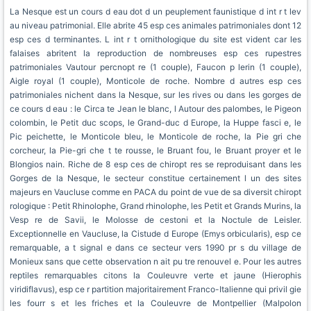
La Nesque est un cours d eau dot d un peuplement faunistique d int r t lev
au niveau patrimonial. Elle abrite 45 esp ces animales patrimoniales dont 12
esp ces d terminantes. L int r t ornithologique du site est vident car les
falaises abritent la reproduction de nombreuses esp ces rupestres
patrimoniales Vautour percnopt re (1 couple), Faucon p lerin (1 couple),
Aigle royal (1 couple), Monticole de roche. Nombre d autres esp ces
patrimoniales nichent dans la Nesque, sur les rives ou dans les gorges de
ce cours d eau : le Circa te Jean le blanc, l Autour des palombes, le Pigeon
colombin, le Petit duc scops, le Grand-duc d Europe, la Huppe fasci e, le
Pic peichette, le Monticole bleu, le Monticole de roche, la Pie gri che
corcheur, la Pie-gri che t te rousse, le Bruant fou, le Bruant proyer et le
Blongios nain. Riche de 8 esp ces de chiropt res se reproduisant dans les
Gorges de la Nesque, le secteur constitue certainement l un des sites
majeurs en Vaucluse comme en PACA du point de vue de sa diversit chiropt
rologique : Petit Rhinolophe, Grand rhinolophe, les Petit et Grands Murins, la
Vesp re de Savii, le Molosse de cestoni et la Noctule de Leisler.
Exceptionnelle en Vaucluse, la Cistude d Europe (Emys orbicularis), esp ce
remarquable, a t signal e dans ce secteur vers 1990 pr s du village de
Monieux sans que cette observation n ait pu tre renouvel e. Pour les autres
reptiles remarquables citons la Couleuvre verte et jaune (Hierophis
viridiflavus), esp ce r partition majoritairement Franco-Italienne qui privil gie
les fourr s et les friches et la Couleuvre de Montpellier (Malpolon