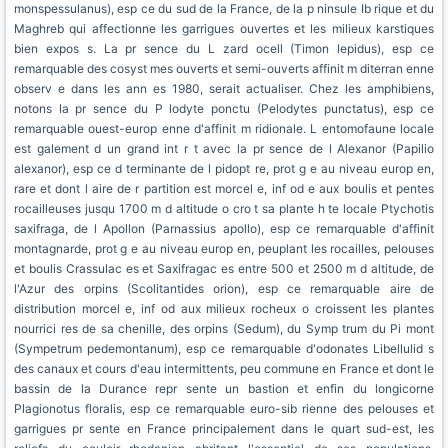
monspessulanus), esp ce du sud de la France, de la p ninsule Ib rique et du
Maghreb qui affectionne les garrigues ouvertes et les milieux karstiques
bien expos s. La pr sence du L zard ocell (Timon lepidus), esp ce
remarquable des cosyst mes ouverts et semi-ouverts affinit m diterran enne
observ e dans les ann es 1980, serait actualiser. Chez les amphibiens,
notons la pr sence du P lodyte ponctu (Pelodytes punctatus), esp ce
remarquable ouest-europ enne d'affinit m ridionale. L entomofaune locale
est galement d un grand int r t avec la pr sence de l Alexanor (Papilio
alexanor), esp ce d terminante de l pidopt re, prot g e au niveau europ en,
rare et dont l aire de r partition est morcel e, inf od e aux boulis et pentes
rocailleuses jusqu 1700 m d altitude o cro t sa plante h te locale Ptychotis
saxifraga, de l Apollon (Parnassius apollo), esp ce remarquable d'affinit
montagnarde, prot g e au niveau europ en, peuplant les rocailles, pelouses
et boulis Crassulac es et Saxifragac es entre 500 et 2500 m d altitude, de
l'Azur des orpins (Scolitantides orion), esp ce remarquable aire de
distribution morcel e, inf od aux milieux rocheux o croissent les plantes
nourrici res de sa chenille, des orpins (Sedum), du Symp trum du Pi mont
(Sympetrum pedemontanum), esp ce remarquable d'odonates Libellulid s
des canaux et cours d'eau intermittents, peu commune en France et dont le
bassin de la Durance repr sente un bastion et enfin du longicorne
Plagionotus floralis, esp ce remarquable euro-sib rienne des pelouses et
garrigues pr sente en France principalement dans le quart sud-est, les