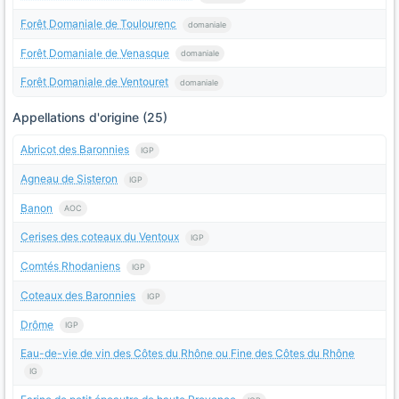
Forêt Domaniale de Toulourenc
domaniale
Forêt Domaniale de Venasque
domaniale
Forêt Domaniale de Ventouret
domaniale
Appellations d'origine (25)
Abricot des Baronnies
IGP
Agneau de Sisteron
IGP
Banon
AOC
Cerises des coteaux du Ventoux
IGP
Comtés Rhodaniens
IGP
Coteaux des Baronnies
IGP
Drôme
IGP
Eau-de-vie de vin des Côtes du Rhône ou Fine des Côtes du Rhône
IG