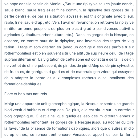
veloppe dans le bassin de Monieux/Sault une ripisylve saules (saule cendr ,
saule blanc, saule fragile) et fr ne commun, la ripisylve des gorges de la
partie centrale, de par sa situation abyssale, est tr s originale avec tilleul,
rable, fr ne, saule drap , etc. Vers l aval en revanche, on retrouve la ripisylve
m diterran enne peupliers de plus en plus d grad e par diverses activit s
agricoles (viticulture, arboriculture, etc.). Dans les gorges de la Nesque, on
observe, en contre haut de la ripisylve, une inversion des tages de v g
tation ; l tage m som diterran en (avec un cort ge d esp ces parfois tr s x
rothermophiles) est bien souvent situ une altitude sup rieure celui de l tage
supram diterran en. La v g tation de cette zone est constitu e de taillis de ch
ne vert et de ch ne pubescent, de pin des de pin d Alep ou de pin sylvestre,
de frutic es, de garrigues d grad es et de matorrals gen vriers qui essayent
de s adapter la pente et aux complexes rocheux o se localisent des
formations daphiques.
Flore et habitats naturels
Malgr une apparente unit g omorphologique, la Nesque pr sente une grande
biodiversit d habitats et d esp ces. De plus, elle est situ e sur un carrefour
biog ographique. C est ainsi que quelques esp ces m diterran ennes x
rothermophiles remontent les gorges de la Nesque jusqu au Rocher du Cire
la faveur de la pr sence de formations daphiques, alors que d autres, m dio
europ ennes, se rencontrent encore Venasque, apport es par la for t