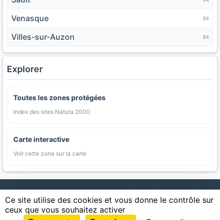
Venasque
84
Villes-sur-Auzon
84
Explorer
Toutes les zones protégées
Index des sites Natura 2000
Carte interactive
Voir cette zone sur la carte
AgriMap — Données agricoles ouvertes
|
Carte
|
Communes
|
Ce site utilise des cookies et vous donne le contrôle sur
Appellations
|
Regions
|
Cultures
|
Zones protégées
|
Forets
|
ceux que vous souhaitez activer
Littoral
|
Espaces naturels
|
Statistiques
|
Contact
|
Mentions légales
|
Confidentialite
|
CGU
|
CGV
|
Cookies