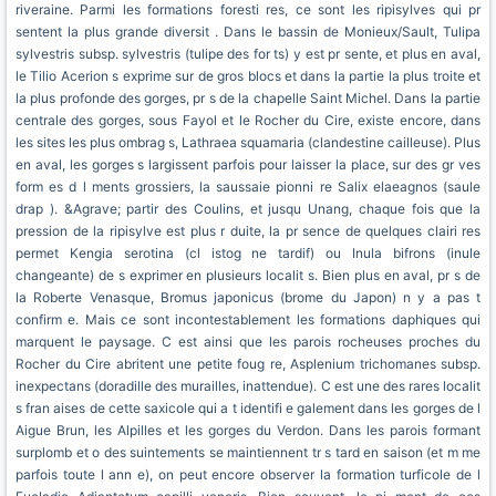
riveraine. Parmi les formations foresti res, ce sont les ripisylves qui pr
sentent la plus grande diversit . Dans le bassin de Monieux/Sault, Tulipa
sylvestris subsp. sylvestris (tulipe des for ts) y est pr sente, et plus en aval,
le Tilio Acerion s exprime sur de gros blocs et dans la partie la plus troite et
la plus profonde des gorges, pr s de la chapelle Saint Michel. Dans la partie
centrale des gorges, sous Fayol et le Rocher du Cire, existe encore, dans
les sites les plus ombrag s, Lathraea squamaria (clandestine cailleuse). Plus
en aval, les gorges s largissent parfois pour laisser la place, sur des gr ves
form es d l ments grossiers, la saussaie pionni re Salix elaeagnos (saule
drap ). &Agrave; partir des Coulins, et jusqu Unang, chaque fois que la
pression de la ripisylve est plus r duite, la pr sence de quelques clairi res
permet Kengia serotina (cl istog ne tardif) ou Inula bifrons (inule
changeante) de s exprimer en plusieurs localit s. Bien plus en aval, pr s de
la Roberte Venasque, Bromus japonicus (brome du Japon) n y a pas t
confirm e. Mais ce sont incontestablement les formations daphiques qui
marquent le paysage. C est ainsi que les parois rocheuses proches du
Rocher du Cire abritent une petite foug re, Asplenium trichomanes subsp.
inexpectans (doradille des murailles, inattendue). C est une des rares localit
s fran aises de cette saxicole qui a t identifi e galement dans les gorges de l
Aigue Brun, les Alpilles et les gorges du Verdon. Dans les parois formant
surplomb et o des suintements se maintiennent tr s tard en saison (et m me
parfois toute l ann e), on peut encore observer la formation turficole de l