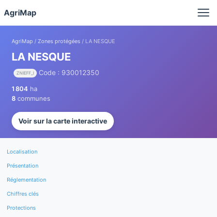
Panneau de gestion des cookies
AgriMap
AgriMap
/
Zones protégées
/ LA NESQUE
LA NESQUE
Code : 930012350
ZNIEFF_I
1 804
ha
8
communes
Voir sur la carte interactive
Localisation
Présentation
Réglementation
Chiffres clés
Protections