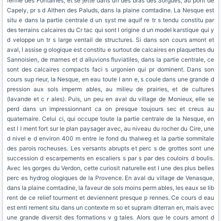
ferme des Fontaines, et se jette dans un des bras des Sorgues, au pont de
Capely, pr s d Althen des Paluds, dans la plaine comtadine. La Nesque est
situ e dans la partie centrale d un syst me aquif re tr s tendu constitu par
des terrains calcaires du Cr tac qui sont l origine d un model karstique qui y
d veloppe un tr s large ventail de structures. Si dans son cours amont et
aval, l assise g ologique est constitu e surtout de calcaires en plaquettes du
Sannoisien, de marnes et d alluvions fluviatiles, dans la partie centrale, ce
sont des calcaires compacts faci s urgonien qui pr dominent. Dans son
cours sup rieur, la Nesque, en eau toute l ann e, s coule dans une grande d
pression aux sols imperm ables, au milieu de prairies, et de cultures
(lavande et c r ales). Puis, un peu en aval du village de Monieux, elle se
perd dans un impressionnant ca on presque toujours sec et creus au
quaternaire. Celui ci, qui occupe toute la partie centrale de la Nesque, en
est l l ment fort sur le plan paysager avec, au niveau du rocher du Cire, une
d nivel e d environ 400 m entre le fond du thalweg et la partie sommitale
des parois rocheuses. Les versants abrupts et perc s de grottes sont une
succession d escarpements en escaliers s par s par des couloirs d boulis.
Avec les gorges du Verdon, cette curiosit naturelle est l une des plus belles
perc es hydrog ologiques de la Provence. En aval du village de Venasque,
dans la plaine comtadine, la faveur de sols moins perm ables, les eaux se lib
rent de ce relief tourment et deviennent presque p rennes. Ce cours d eau
est enti rement situ dans un contexte m so et supram diterran en, mais avec
une grande diversit des formations v g tales. Alors que le cours amont d