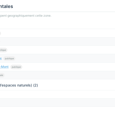
ntales
oupent geographiquement cette zone.
blique
x
publique
u-Mont
publique
ale
’espaces naturels) (2)