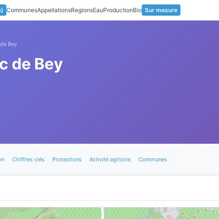
a)
Communes
Appellations
Regions
Eau
Production
Bio
Sur mesure
 de Bey
ac de Bey
on
Chiffres clés
Protections
Activité agricole
Communes