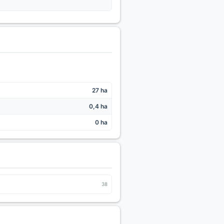
27 ha
0,4 ha
0 ha
38