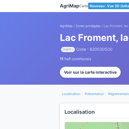
Panneau de gestion des cookies
AgriMap
Carte
Nouveau : Vue 3D (bêt
AgriMap
/
Zones protégées
/ Lac Froment, lac
Lac Froment, l
Code : 820030500
ZNIEFF_I
11
ha
1
communes
Voir sur la carte interactive
Localisation
Présentation
Réglementati
Localisation