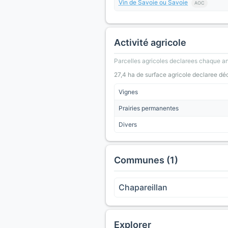
Vin de Savoie ou Savoie
AOC
Activité agricole
Parcelles agricoles declarees chaque an
27,4 ha de surface agricole declaree dé
Vignes
Prairies permanentes
Divers
Communes (1)
Chapareillan
Explorer