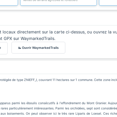
Ventes de terrains agricoles et forestiers
et locaux directement sur la carte ci-dessus, ou ouvrez la v
nt GPX sur WaymarkedTrails.
🥾 Ouvrir WaymarkedTrails
e
otégée de type ZNIEFF_I, couvrant 11 hectares sur 1 commune. Cette zone inclut
parus parmi les éboulis consécutifs à l'effondrement du Mont Granier. Aujourd
 rares particulièrement intéressantes. Parmi les orchidées, sept sont considér
 aux boisements. On peut observer ici le très rare Liparis de Loesel. Ces ri