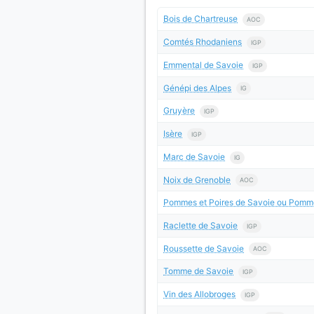
Bois de Chartreuse
AOC
Comtés Rhodaniens
IGP
Emmental de Savoie
IGP
Génépi des Alpes
IG
Gruyère
IGP
Isère
IGP
Marc de Savoie
IG
Noix de Grenoble
AOC
Pommes et Poires de Savoie ou Pomme
Raclette de Savoie
IGP
Roussette de Savoie
AOC
Tomme de Savoie
IGP
Vin des Allobroges
IGP