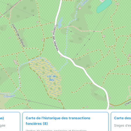
ha)
Carte de l'historique des transactions
Carte des
foncières (8)
égée
Sieges d'ex