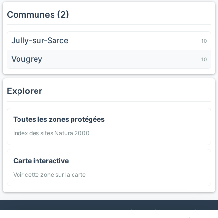
Communes (2)
Jully-sur-Sarce
10
Vougrey
10
Explorer
Toutes les zones protégées
Index des sites Natura 2000
Carte interactive
Voir cette zone sur la carte
AgriMap — Données agricoles ouvertes
|
Carte
|
Communes
|