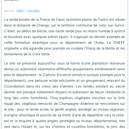
Source :
INPN — PatriNat
La lande boisée de la Plaine de Faulx (autrefois plaine de Foolz) est située
dans le domaine de Changy, sur le territoire communal de Jully-sur-Sarce.
C'était, au début du siècle, une vaste lande plus ou moins humide à ajoncs
et bruyères avec quelques arbres épars : il s'agissait du dernier exemple de
cette formation atlantique pour le département de l'Aube. La ZNIEFF
originelle a été agrandie pour prendre en compte l'Etang de la Motte et les
boisements de la Croix Verte.
Le site se présente aujourd'hui sous la forme d'une plantation résineuse
dense où subsistent néanmoins différents groupements extrêmement rares
pour le département : le Calluno-Ericetum tetralicis (unique exemple pour le
département), une pelouse acide relictuelle et un groupement relevant du
Cicendietum dans les creux des chemins. Les landes existant au siècle
dernier ont presque totalement disparu et subsistent de façon résiduelle le
long des voies forestières. Cinq espèces végétales inscrites sur la liste
rouge des végétaux menacés de Champagne-Ardenne se rencontrent sur
le site : pour la lande acide, le genêt anglais (protégé au niveau régional),
d'origine atlantique et proche de sa limite d'aire de répartition vers le nord-
est et la bruyère à quatre angles (protégée au niveau départemental, très
rare dans l'Aube) et, sur les chemins et cuvettes forestières, le jonc des