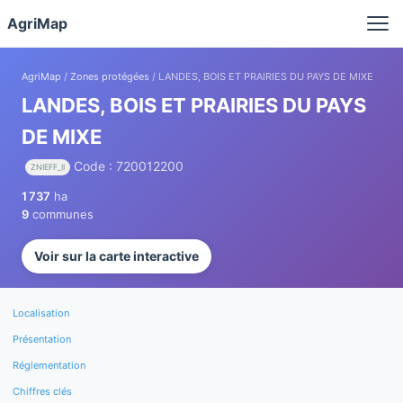
Panneau de gestion des cookies
AgriMap
AgriMap
/
Zones protégées
/ LANDES, BOIS ET PRAIRIES DU PAYS DE MIXE
LANDES, BOIS ET PRAIRIES DU PAYS
DE MIXE
Code : 720012200
ZNIEFF_II
1 737
ha
9
communes
Voir sur la carte interactive
Localisation
Présentation
Réglementation
Chiffres clés