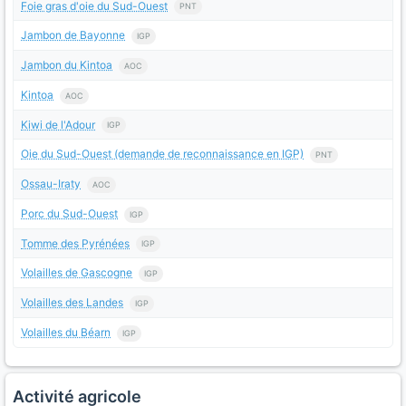
Foie gras d'oie du Sud-Ouest
PNT
Jambon de Bayonne
IGP
Jambon du Kintoa
AOC
Kintoa
AOC
Kiwi de l'Adour
IGP
Oie du Sud-Ouest (demande de reconnaissance en IGP)
PNT
Ossau-Iraty
AOC
Porc du Sud-Ouest
IGP
Tomme des Pyrénées
IGP
Volailles de Gascogne
IGP
Volailles des Landes
IGP
Volailles du Béarn
IGP
Activité agricole