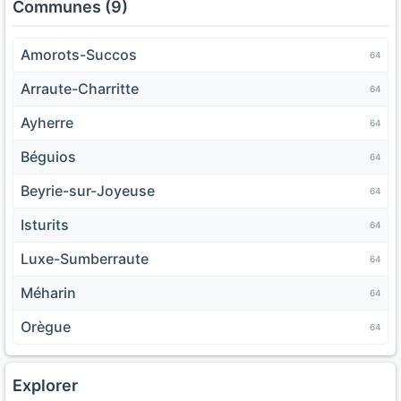
Communes (9)
Amorots-Succos
64
Arraute-Charritte
64
Ayherre
64
Béguios
64
Beyrie-sur-Joyeuse
64
Isturits
64
Luxe-Sumberraute
64
Méharin
64
Orègue
64
Explorer