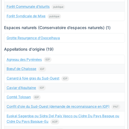
Forêt Communale d'Isturits
publique
Forêt Syndicale de Mixe
publique
Espaces naturels (Conservatoire d’espaces naturels) (1)
Grotte Resurgence d'Oxocelhaya
Appellations d'origine (19)
Agneau des Pyrénées
IGP
Bœuf de Chalosse
IGP
Canard à foie gras du Sud-Ouest
IGP
Caviar d'Aquitaine
IGP
Comté Tolosan
IGP
Confit d'oie du Sud-Ouest (demande de reconnaissance en IGP)
PNT
Euskal Sagardoa ou Sidra Del País Vasco ou Cidre Du Pays Basque ou
Cidre Du Pays Basque-Eu
AOP