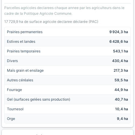
Parcelles agricoles declarees chaque annee par les agriculteurs dans le
cadre de la Politique Agricole Commune.
17 729,9 ha de surface agricole declaree déclarée (PAC)
Prairies permanentes
9 924,3 ha
Estives et landes
6 428,6 ha
Prairies temporaires
543,1 ha
Divers
430,4 ha
Maïs grain et ensilage
217,3 ha
Autres céréales
59,5 ha
Fourrage
44,9 ha
Gel (surfaces gelées sans production)
40,7 ha
Tournesol
10,4 ha
Orge
9,4 ha