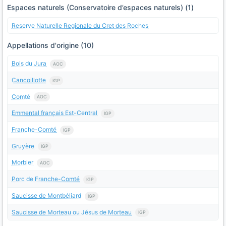
Espaces naturels (Conservatoire d’espaces naturels) (1)
Reserve Naturelle Regionale du Cret des Roches
Appellations d'origine (10)
Bois du Jura
AOC
Cancoillotte
IGP
Comté
AOC
Emmental français Est-Central
IGP
Franche-Comté
IGP
Gruyère
IGP
Morbier
AOC
Porc de Franche-Comté
IGP
Saucisse de Montbéliard
IGP
Saucisse de Morteau ou Jésus de Morteau
IGP