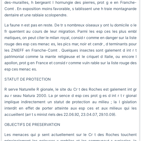
des-murailles, h bergeant l hornungie des pierres, prot g e en Franche-
Comt . En exposition moins favorable, s tablissent une h traie montagnarde
dentaire et une rablaie scolopendre.
La faune n est pas en reste. De tr s nombreux oiseaux y ont lu domicile o le
fr quentent au cours de leur migration. Parmi les esp ces les plus embl
matiques, on peut citer le milan royal, consid r comme en danger sur la liste
rouge des esp ces menac es, les pics mar, noir et cendr , d terminants pour
les ZNIEFF en Franche-Comt . Quelques insectes sont galement d int r t
patrimonial comme la mante religieuse et le criquet d Italie, ou encore l
apollon, prot g en France et consid r comme vuln rable sur la liste rouge des
esp ces menac es.
STATUT DE PROTECTION
R serve Naturelle R gionale, le site du Cr t des Roches est galement int gr
au r seau Natura 2000. La pr sence d esp ces prot g es d int r t r gional
implique indirectement un statut de protection au milieu ; la l gislation
interdit en effet de porter atteinte aux esp ces et aux milieux qui les
accueillent (arr t s minist riels des 22.06.92, 23.04.07, 29.10.09).
OBJECTIFS DE PRESERVATION
Les menaces qui p sent actuellement sur le Cr t des Roches touchent
principalement les pelouses x rophiles et les communaut s rupicoles, la