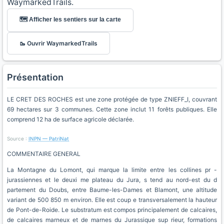
WaymarkedTrails.
🗺️ Afficher les sentiers sur la carte
🥾 Ouvrir WaymarkedTrails
Présentation
LE CRET DES ROCHES est une zone protégée de type ZNIEFF_I, couvrant
69 hectares sur 3 communes. Cette zone inclut 11 forêts publiques. Elle
comprend 12 ha de surface agricole déclarée.
Source :
INPN — PatriNat
COMMENTAIRE GENERAL
La Montagne du Lomont, qui marque la limite entre les collines pr -
jurassiennes et le deuxi me plateau du Jura, s tend au nord-est du d
partement du Doubs, entre Baume-les-Dames et Blamont, une altitude
variant de 500 850 m environ. Elle est coup e transversalement la hauteur
de Pont-de-Roide. Le substratum est compos principalement de calcaires,
de calcaires marneux et de marnes du Jurassique sup rieur, formations