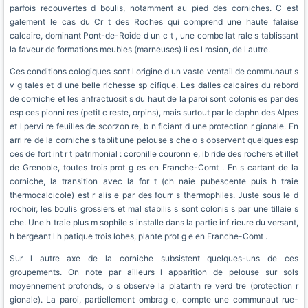
parfois recouvertes d boulis, notamment au pied des corniches. C est
galement le cas du Cr t des Roches qui comprend une haute falaise
calcaire, dominant Pont-de-Roide d un c t , une combe lat rale s tablissant
la faveur de formations meubles (marneuses) li es l rosion, de l autre.
Ces conditions cologiques sont l origine d un vaste ventail de communaut s
v g tales et d une belle richesse sp cifique. Les dalles calcaires du rebord
de corniche et les anfractuosit s du haut de la paroi sont colonis es par des
esp ces pionni res (petit c reste, orpins), mais surtout par le daphn des Alpes
et l pervi re feuilles de scorzon re, b n ficiant d une protection r gionale. En
arri re de la corniche s tablit une pelouse s che o s observent quelques esp
ces de fort int r t patrimonial : coronille couronn e, ib ride des rochers et illet
de Grenoble, toutes trois prot g es en Franche-Comt . En s cartant de la
corniche, la transition avec la for t (ch naie pubescente puis h traie
thermocalcicole) est r alis e par des fourr s thermophiles. Juste sous le d
rochoir, les boulis grossiers et mal stabilis s sont colonis s par une tillaie s
che. Une h traie plus m sophile s installe dans la partie inf rieure du versant,
h bergeant l h patique trois lobes, plante prot g e en Franche-Comt .
Sur l autre axe de la corniche subsistent quelques-uns de ces
groupements. On note par ailleurs l apparition de pelouse sur sols
moyennement profonds, o s observe la platanth re verd tre (protection r
gionale). La paroi, partiellement ombrag e, compte une communaut rue-