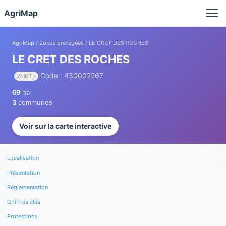
Panneau de gestion des cookies
AgriMap
AgriMap
/
Zones protégées
/ LE CRET DES ROCHES
LE CRET DES ROCHES
Code : 430002267
ZNIEFF_I
69
ha
3
communes
Voir sur la carte interactive
Localisation
Présentation
Réglementation
Chiffres clés
Protections