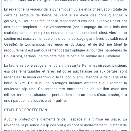
En revanche, la vigueur de la dynamique fluviale et la pr servation totale de
certains secteurs de berge peuvent aussi avoir des cons quences n
gatives, puisqu elles facilitent la dispersion d esp ces invasives et cr ent
des zones propices leur d veloppement (par d capage du sous-bois des
saulaies blanches et d p t de nouveaux mat riaux et d'emb cles). Ainsi, cette
section est massivement colonis e par le solidage g ant (vers les sabli res d
Osselle), le topinambour, les renou es du Japon et de Boh me (dont le
recouvrement est particuli rement catastrophique autour des papeteries de
Boussi res), et dans une moindre mesure par la balsamine de l Himalaya.
La faune vert br e est galement tr s int ressante. Parmi les oiseaux, plusieurs
esp ces remarquables et rares, inf od es aux falaises ou aux berges, sont
recens es : le hibou grand-duc, le faucon p lerin, l'hirondelle de rivage et le
harle bi vre. De plus, les ouvrages fluviaux abritent r guli rement la
couleuvre vip rine. Ce serpent rare entretient un double lien avec des
milieux terrestres chauds et pentus dominant un cours d'eau proche, d o
une r partition tr s localis e et irr guli re.
STATUT DE PROTECTION
Aucune protection r glementaire de l espace n a t mise en place. En
revanche, la pr sence d esp ces prot g es conf re indirectement un statut de
protection au milieu : la l gislation interdit en effet de porter atteinte aux esp