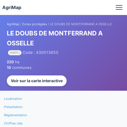
Panneau de gestion des cookies
AgriMap
AgriMap
/
Zones protégées
/ LE DOUBS DE MONTFERRAND A OSSELLE
LE DOUBS DE MONTFERRAND A
OSSELLE
Code : 430013650
ZNIEFF_I
220
ha
10
communes
Voir sur la carte interactive
Localisation
Présentation
Réglementation
Chiffres clés