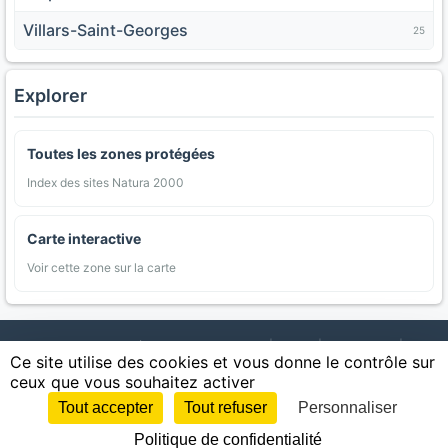
Villars-Saint-Georges
25
Explorer
Toutes les zones protégées
Index des sites Natura 2000
Carte interactive
Voir cette zone sur la carte
AgriMap — Données agricoles ouvertes
|
Carte
|
Communes
|
Ce site utilise des cookies et vous donne le contrôle sur
Appellations
|
Regions
|
Cultures
|
Zones protégées
|
Forets
|
ceux que vous souhaitez activer
Littoral
|
Espaces naturels
|
Statistiques
|
Contact
|
Mentions légales
|
Confidentialite
|
CGU
|
CGV
|
Cookies
Tout accepter
Tout refuser
Personnaliser
Sources : IGN, INSEE, Météo-France, SAFER, INRAE, BRGM, INAO, Ministère de
Politique de confidentialité
l'Agriculture