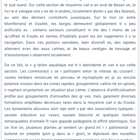
le sud-ouest. Sur cette section de moyenne vall e en aval de Besan on, la
rivi re d veloppe une s rie de m andres, localement domin s par des falaises,
au sein des derniers contreforts jurassiques. Sur le tron on entre
Montferrand et Osselle, les berges demeurent globalement tr s peu
artificialis es : certains secteurs constituent m me des t moins de ce
qu'offrait le Doubs en termes d'habitats avant les am nagements li s la
navigation. Dans ces portions sensibles, bien diversifi es, des rapides
alternent avec des eaux calmes, et de beaux vestiges de tressage et
d'anastomose s observent localement.
De ce fait, la v g tation aquatique est tr s abondante et vari e sur cette
section. Les communaut s se r partissent selon la vitesse du courant :
vastes herbiers renoncule en pinceau et myriophylle en pi ou encore
potamot noueux dans les zones rapides, groupements vallisn rie en spirale,
n nuphars et potamots en situation plus calme. L'absence d'artificialisation
profite aux groupements d'annuelles des gr ves, mais galement diverses
formations amphibies devenues rares dans la moyenne vall e du Doubs.
Les boisements alluviaux sont repr sent s par des associations typiques :
saulaie arbustive sur vases, saulaie blanche et quelques stations
remarquables d'ormaie-fr naie gopode podagraire (d affinit atlantique). Sur
ce tron on, plusieurs plantes pr sentent un grand int r t patrimonial : le
butome en ombelle (prot g dans la r gion), le diplotaxis des murailles
(apparaissant sur les berges temporairement exond es) et le faux n nuphar.