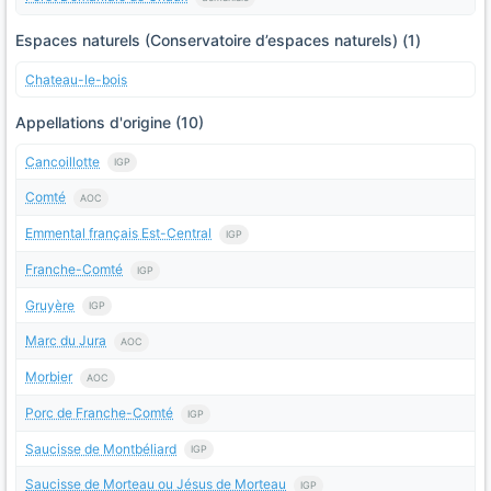
Espaces naturels (Conservatoire d’espaces naturels) (1)
Chateau-le-bois
Appellations d'origine (10)
Cancoillotte
IGP
Comté
AOC
Emmental français Est-Central
IGP
Franche-Comté
IGP
Gruyère
IGP
Marc du Jura
AOC
Morbier
AOC
Porc de Franche-Comté
IGP
Saucisse de Montbéliard
IGP
Saucisse de Morteau ou Jésus de Morteau
IGP