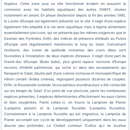
l’espèce. Cette zone joue un rôle fonctionnel évident en assurant la
connexion avec les habitats aquatiques des autres ZNIEFF, situées
notamment en amont. En phase d’extension depuis la fin des années 1990,
la Loutre d’Europe est également présente sur le site. Il s’agit d’une espèce
également très adaptée à la vie semi-aquatique, mais à régime alimentaire
essentiellement piscivore, qui ne présente pas les mêmes exigences que le
Desman des Pyrénées. Enfin, des indices de présence attribués au Putois
d’Europe sont régulièrement mentionnés le long du Salat. Concernant
l’avifaune, des zones de quiétude riveraines des cours d’eau sont
favorables à l’installation de deux espèces d’oiseaux. Il s’agit d’une part du
Grand-duc d’Europe (Bubo bubo), plus grand rapace nocturne d’Europe
reconnu d’intérêt patrimonial, qui niche ici dans des escarpements qui
flanquent le Salat, d’autre part d’une colonie nicheuse et monospécifique de
Héron cendré (Ardea cinerea), regroupant plusieurs dizaines de couples.
Enfin, la Rousserolle turdoïde (Acrocephalus arundinaceus) a été contactée
sur les berges du Salat. D’un point de vue piscicole, parmi les nombreuses
espèces présentes, 5 espèces déterminantes affectionnent les eaux claires
et bien oxygénées. Parmi celles-ci, on trouve la Lamproie de Planer
(Lampetra planeri) et la Lamproie fluviatile (Lampetra fluviatilis).
Contrairement à la Lamproie fluviatile qui est migratrice, la Lamproie de
Planer accomplit son cycle de développement uniquement dans les eaux
douces peu profondes. Le Chabot commun (Cottus sp.) se localise