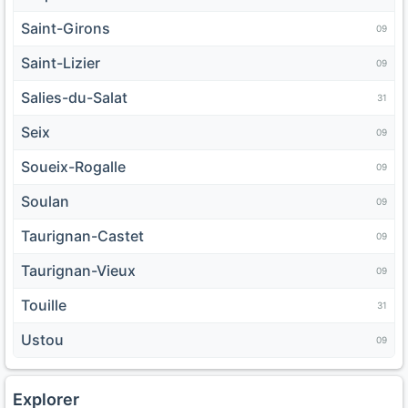
Saint-Girons
09
Saint-Lizier
09
Salies-du-Salat
31
Seix
09
Soueix-Rogalle
09
Soulan
09
Taurignan-Castet
09
Taurignan-Vieux
09
Touille
31
Ustou
09
Explorer