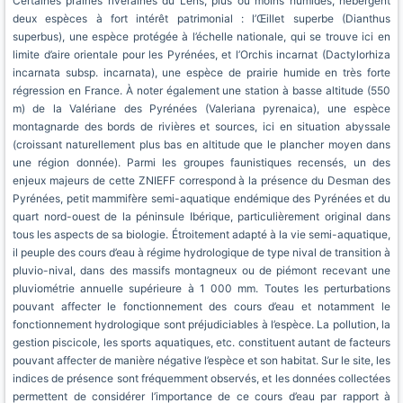
Certaines prairies riveraines du Lens, plus ou moins humides, hébergent
deux espèces à fort intérêt patrimonial : l’Œillet superbe (Dianthus
superbus), une espèce protégée à l’échelle nationale, qui se trouve ici en
limite d’aire orientale pour les Pyrénées, et l’Orchis incarnat (Dactylorhiza
incarnata subsp. incarnata), une espèce de prairie humide en très forte
régression en France. À noter également une station à basse altitude (550
m) de la Valériane des Pyrénées (Valeriana pyrenaica), une espèce
montagnarde des bords de rivières et sources, ici en situation abyssale
(croissant naturellement plus bas en altitude que le plancher moyen dans
une région donnée). Parmi les groupes faunistiques recensés, un des
enjeux majeurs de cette ZNIEFF correspond à la présence du Desman des
Pyrénées, petit mammifère semi-aquatique endémique des Pyrénées et du
quart nord-ouest de la péninsule Ibérique, particulièrement original dans
tous les aspects de sa biologie. Étroitement adapté à la vie semi-aquatique,
il peuple des cours d’eau à régime hydrologique de type nival de transition à
pluvio-nival, dans des massifs montagneux ou de piémont recevant une
pluviométrie annuelle supérieure à 1 000 mm. Toutes les perturbations
pouvant affecter le fonctionnement des cours d’eau et notamment le
fonctionnement hydrologique sont préjudiciables à l’espèce. La pollution, la
gestion piscicole, les sports aquatiques, etc. constituent autant de facteurs
pouvant affecter de manière négative l’espèce et son habitat. Sur le site, les
indices de présence sont fréquemment observés, et les données collectées
permettent de considérer l’importance de ce cours d’eau par rapport à