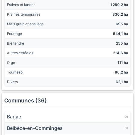
Estives et landes
1 280,2 ha
Prairies temporaires
830,2 ha
Maïs grain et ensilage
695 ha
Fourrage
544,1 ha
Blé tendre
255 ha
Autres céréales
214,6 ha
Orge
111 ha
Tournesol
86,2 ha
Divers
62,1 ha
Communes (36)
Barjac
09
Belbèze-en-Comminges
31