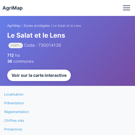
Panneau de gestion des cookies
AgriMap
AgriMap
/
Zones protégées
/ Le Salat et le Lens
Le Salat et le Lens
Code : 730014136
ZNIEFF_I
712
ha
36
communes
Voir sur la carte interactive
Localisation
Présentation
Réglementation
Chiffres clés
Protections