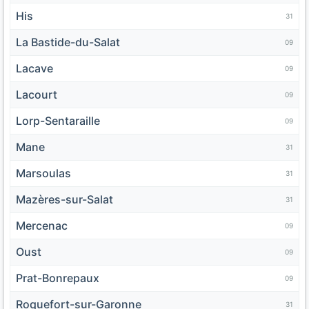
His
31
La Bastide-du-Salat
09
Lacave
09
Lacourt
09
Lorp-Sentaraille
09
Mane
31
Marsoulas
31
Mazères-sur-Salat
31
Mercenac
09
Oust
09
Prat-Bonrepaux
09
Roquefort-sur-Garonne
31