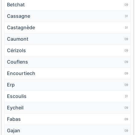
Betchat
09
Cassagne
31
Castagnède
31
Caumont
09
Cérizols
09
Couflens
09
Encourtiech
09
Erp
09
Escoulis
31
Eycheil
09
Fabas
09
Gajan
09