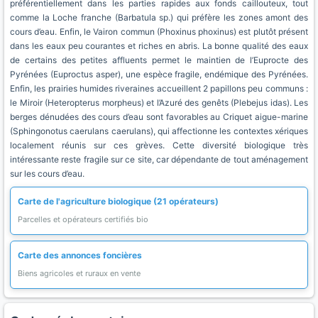
préférentiellement dans les parties rapides aux fonds caillouteux, tout
comme la Loche franche (Barbatula sp.) qui préfère les zones amont des
cours d’eau. Enfin, le Vairon commun (Phoxinus phoxinus) est plutôt présent
dans les eaux peu courantes et riches en abris. La bonne qualité des eaux
de certains des petites affluents permet le maintien de l’Euprocte des
Pyrénées (Euproctus asper), une espèce fragile, endémique des Pyrénées.
Enfin, les prairies humides riveraines accueillent 2 papillons peu communs :
le Miroir (Heteropterus morpheus) et l’Azuré des genêts (Plebejus idas). Les
berges dénudées des cours d’eau sont favorables au Criquet aigue-marine
(Sphingonotus caerulans caerulans), qui affectionne les contextes xériques
localement réunis sur ces grèves. Cette diversité biologique très
intéressante reste fragile sur ce site, car dépendante de tout aménagement
sur les cours d’eau.
Carte de l'agriculture biologique (21 opérateurs)
Parcelles et opérateurs certifiés bio
Carte des annonces foncières
Biens agricoles et ruraux en vente