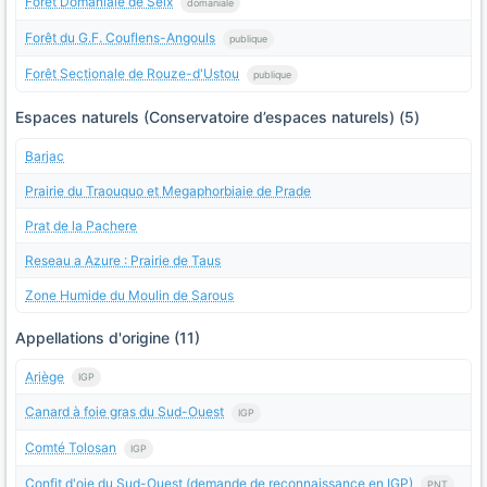
Forêt Domaniale de Seix
domaniale
Forêt du G.F. Couflens-Angouls
publique
Forêt Sectionale de Rouze-d'Ustou
publique
Espaces naturels (Conservatoire d’espaces naturels) (5)
Barjac
Prairie du Traouquo et Megaphorbiaie de Prade
Prat de la Pachere
Reseau a Azure : Prairie de Taus
Zone Humide du Moulin de Sarous
Appellations d'origine (11)
Ariège
IGP
Canard à foie gras du Sud-Ouest
IGP
Comté Tolosan
IGP
Confit d'oie du Sud-Ouest (demande de reconnaissance en IGP)
PNT