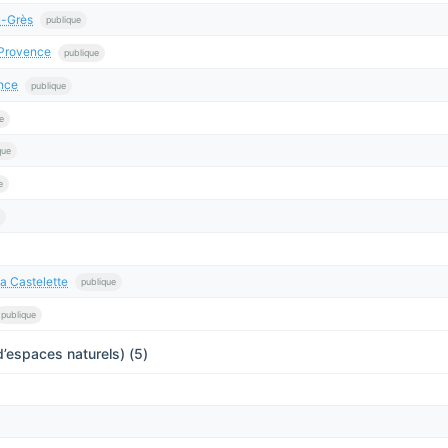
u-Grès
publique
Provence
publique
nce
publique
e
que
e
a Castelette
publique
publique
’espaces naturels) (5)