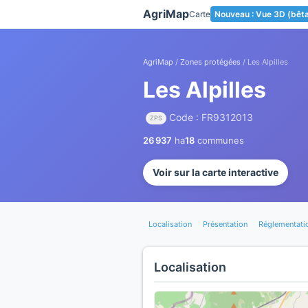
Panneau de gestion des cookies
AgriMap
Carte
Nouveau : Vue 3D (bêt
AgriMap
/
Zones protégées
/ Les Alpilles
Les Alpilles
Code : FR9312013
ZPS
26 937
ha
18
communes
Voir sur la carte interactive
Localisation
Présentation
Réglementati
Localisation