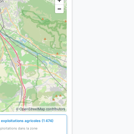
© OpenStreetMap contributors
exploitations agricoles (1 474)
ploitations dans la zone