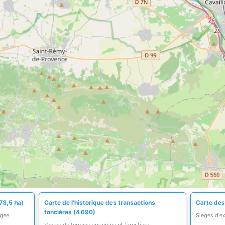
78,5 ha)
Carte de l'historique des transactions
Carte des 
foncières (4 690)
égée
Sieges d'ex