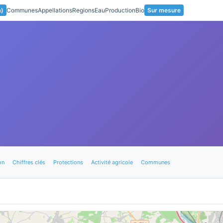
a)
Communes
Appellations
Regions
Eau
Production
Bio
Sur mesure
on
Chiffres clés
Protections
Activité agricole
Communes