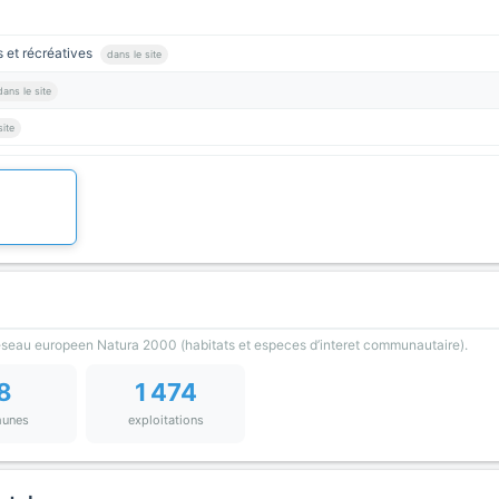
rs et récréatives
dans le site
dans le site
site
reseau europeen Natura 2000 (habitats et especes d’interet communautaire).
8
1 474
unes
exploitations