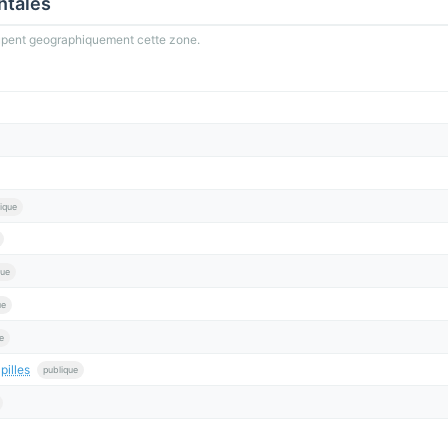
ntales
oupent geographiquement cette zone.
ique
que
ue
e
illes
publique