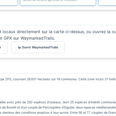
Ventes de terrains agricoles et forestiers
et locaux directement sur la carte ci-dessus, ou ouvrez la v
nt GPX sur WaymarkedTrails.
🥾 Ouvrir WaymarkedTrails
e
type ZPS, couvrant 26 937 hectares sur 18 communes. Cette zone inclut 21 forêt
able avec près de 250 espèces d'oiseaux, dont 25 espèces d'intérêt communauta
le de Bonelli et d'un couple de Percnoptère d'Egypte, deux rapaces méditerrané
es alentour des conditions propices à leur survie. Entre 58 et 77 couples de Gra