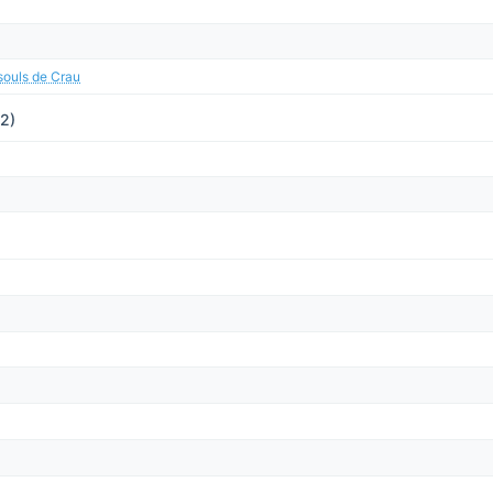
souls de Crau
(2)