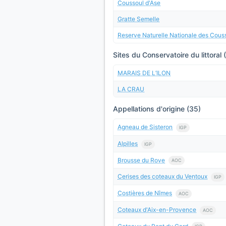
Coussoul d'Ase
Gratte Semelle
Reserve Naturelle Nationale des Cous
Sites du Conservatoire du littoral 
MARAIS DE L’ILON
LA CRAU
Appellations d'origine (35)
Agneau de Sisteron
IGP
Alpilles
IGP
Brousse du Rove
AOC
Cerises des coteaux du Ventoux
IGP
Costières de Nîmes
AOC
Coteaux d'Aix-en-Provence
AOC