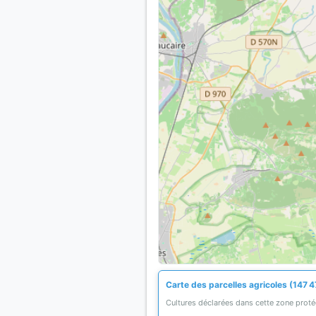
Carte des parcelles agricoles (147 4
Cultures déclarées dans cette zone prot