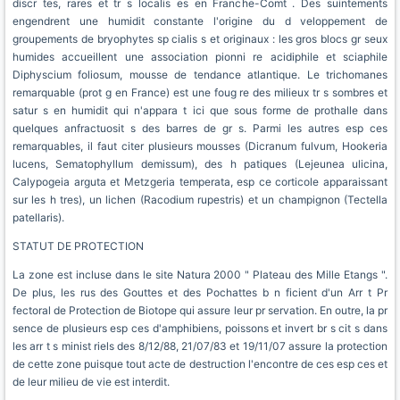
discr tes, rares et tr s localis es en Franche-Comt . Des suintements
engendrent une humidit constante l'origine du d veloppement de
groupements de bryophytes sp cialis s et originaux : les gros blocs gr seux
humides accueillent une association pionni re acidiphile et sciaphile
Diphyscium foliosum, mousse de tendance atlantique. Le trichomanes
remarquable (prot g en France) est une foug re des milieux tr s sombres et
satur s en humidit qui n'appara t ici que sous forme de prothalle dans
quelques anfractuosit s des barres de gr s. Parmi les autres esp ces
remarquables, il faut citer plusieurs mousses (Dicranum fulvum, Hookeria
lucens, Sematophyllum demissum), des h patiques (Lejeunea ulicina,
Calypogeia arguta et Metzgeria temperata, esp ce corticole apparaissant
sur les h tres), un lichen (Racodium rupestris) et un champignon (Tectella
patellaris).
STATUT DE PROTECTION
La zone est incluse dans le site Natura 2000 " Plateau des Mille Etangs ".
De plus, les rus des Gouttes et des Pochattes b n ficient d'un Arr t Pr
fectoral de Protection de Biotope qui assure leur pr servation. En outre, la pr
sence de plusieurs esp ces d'amphibiens, poissons et invert br s cit s dans
les arr t s minist riels des 8/12/88, 21/07/83 et 19/11/07 assure la protection
de cette zone puisque tout acte de destruction l'encontre de ces esp ces et
de leur milieu de vie est interdit.