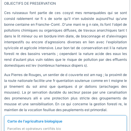
OBJECTIFS DE PRESERVATION
Ces ruisseaux font partie de ces cosyst mes remarquables qui se sont
consid rablement rar fi s de sorte qu'il n'en subsiste aujourd'hui qu'une
bonne centaine en Franche-Comt . D'une mani re g n rale, ils font l'objet de
pollutions chimiques ou organiques diffuses, de travaux anarchiques tant t
dans le lit mineur ou en bordure imm diate, de braconnage et d'alevinages
intempestifs ou encore d'agressions diverses en lien avec l'exploitation
sylvicole et agricole intensive. Leur bon tat de conservation est li la nature
foresti re des bassins versants ; cependant la nature acide des eaux les
rend d'autant plus vuln rables que le risque de pollution par des effluents
domestiques est lev (nombreux hameaux dispers s).
Aux Pierres de Rouges, un sentier de d couverte est am nag ; la proximit de
la route nationale facilite une fr quentation soutenue comme en t moigne le
pi tinement du sol ainsi que quelques d pr dations (arrachages des
mousses). La pr servation durable du secteur passe par une canalisation
des promeneurs alli e une protection plus stricte des groupements de
mousse et une sensibilisation. En ce qui concerne la gestion foresti re, le
maintien de la vocation feuillue des peuplements est primordial.
Carte de l'agriculture biologique
Parcelles et opérateurs certifiés bio