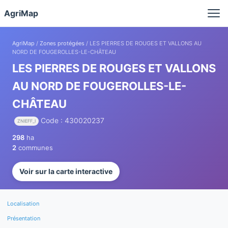
Panneau de gestion des cookies
AgriMap
AgriMap
/
Zones protégées
/ LES PIERRES DE ROUGES ET VALLONS AU
NORD DE FOUGEROLLES-LE-CHÂTEAU
LES PIERRES DE ROUGES ET VALLONS
AU NORD DE FOUGEROLLES-LE-
CHÂTEAU
Code : 430020237
ZNIEFF_I
298
ha
2
communes
Voir sur la carte interactive
Localisation
Présentation