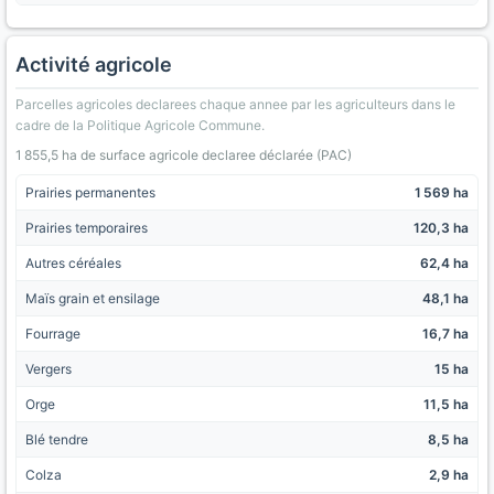
Activité agricole
Parcelles agricoles declarees chaque annee par les agriculteurs dans le
cadre de la Politique Agricole Commune.
1 855,5 ha de surface agricole declaree déclarée (PAC)
Prairies permanentes
1 569 ha
Prairies temporaires
120,3 ha
Autres céréales
62,4 ha
Maïs grain et ensilage
48,1 ha
Fourrage
16,7 ha
Vergers
15 ha
Orge
11,5 ha
Blé tendre
8,5 ha
Colza
2,9 ha