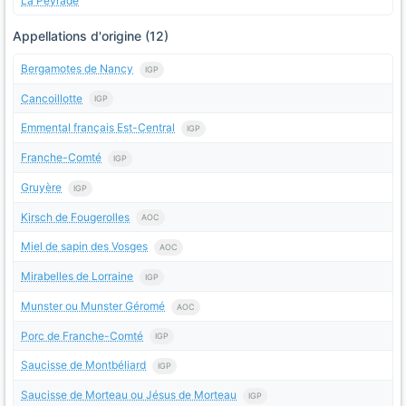
La Peyrade
Appellations d'origine (12)
Bergamotes de Nancy
IGP
Cancoillotte
IGP
Emmental français Est-Central
IGP
Franche-Comté
IGP
Gruyère
IGP
Kirsch de Fougerolles
AOC
Miel de sapin des Vosges
AOC
Mirabelles de Lorraine
IGP
Munster ou Munster Géromé
AOC
Porc de Franche-Comté
IGP
Saucisse de Montbéliard
IGP
Saucisse de Morteau ou Jésus de Morteau
IGP