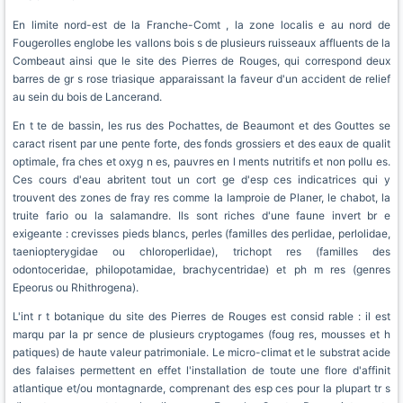
En limite nord-est de la Franche-Comt , la zone localis e au nord de
Fougerolles englobe les vallons bois s de plusieurs ruisseaux affluents de la
Combeaut ainsi que le site des Pierres de Rouges, qui correspond deux
barres de gr s rose triasique apparaissant la faveur d'un accident de relief
au sein du bois de Lancerand.
En t te de bassin, les rus des Pochattes, de Beaumont et des Gouttes se
caract risent par une pente forte, des fonds grossiers et des eaux de qualit
optimale, fra ches et oxyg n es, pauvres en l ments nutritifs et non pollu es.
Ces cours d'eau abritent tout un cort ge d'esp ces indicatrices qui y
trouvent des zones de fray res comme la lamproie de Planer, le chabot, la
truite fario ou la salamandre. Ils sont riches d'une faune invert br e
exigeante : crevisses pieds blancs, perles (familles des perlidae, perlolidae,
taeniopterygidae ou chloroperlidae), trichopt res (familles des
odontoceridae, philopotamidae, brachycentridae) et ph m res (genres
Epeorus ou Rhithrogena).
L'int r t botanique du site des Pierres de Rouges est consid rable : il est
marqu par la pr sence de plusieurs cryptogames (foug res, mousses et h
patiques) de haute valeur patrimoniale. Le micro-climat et le substrat acide
des falaises permettent en effet l'installation de toute une flore d'affinit
atlantique et/ou montagnarde, comprenant des esp ces pour la plupart tr s